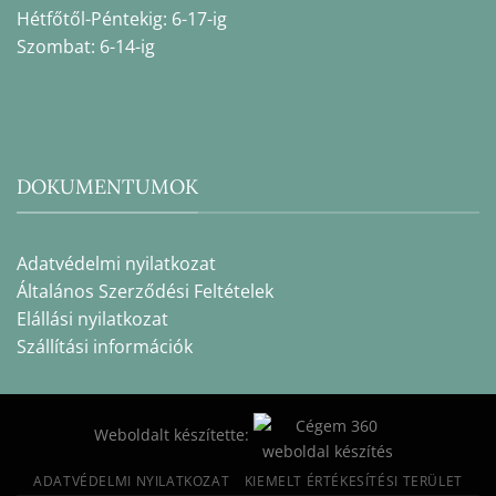
Hétfőtől-Péntekig: 6-17-ig
Szombat: 6-14-ig
DOKUMENTUMOK
Adatvédelmi nyilatkozat
Általános Szerződési Feltételek
Elállási nyilatkozat
Szállítási információk
Weboldalt készítette:
ADATVÉDELMI NYILATKOZAT
KIEMELT ÉRTÉKESÍTÉSI TERÜLET