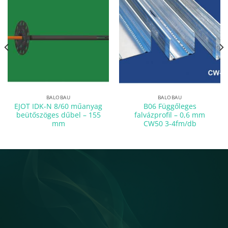
BALOBAU
BALOBAU
EJOT IDK-N 8/60 műanyag
B06 Függőleges
beütőszöges dűbel – 155
falvázprofil – 0,6 mm
mm
CW50 3-4fm/db