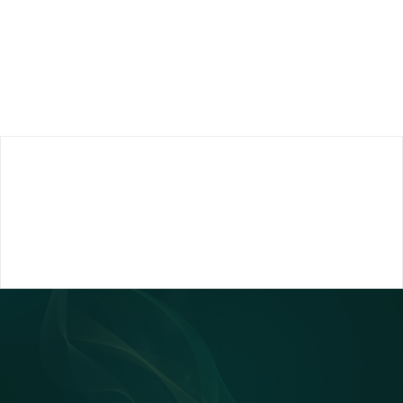
KŐBURKOLATOK
FEKTETÉSÉHEZ