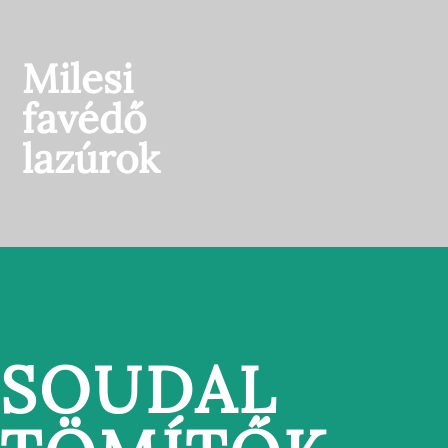
Milesi
favédő
lazúrok
SOUDAL