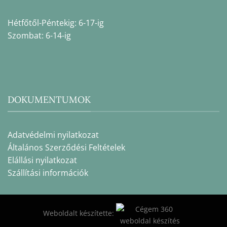
Hétfőtől-Péntekig: 6-17-ig
Szombat: 6-14-ig
DOKUMENTUMOK
Adatvédelmi nyilatkozat
Általános Szerződési Feltételek
Elállási nyilatkozat
Szállítási információk
Weboldalt készítette: