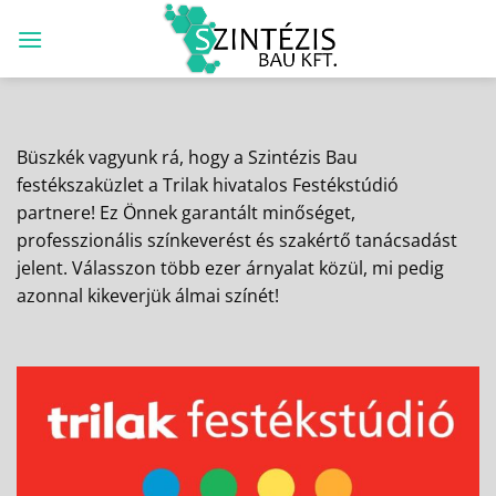
Skip
to
content
Büszkék vagyunk rá, hogy a Szintézis Bau
festékszaküzlet a Trilak hivatalos Festékstúdió
partnere! Ez Önnek garantált minőséget,
professzionális színkeverést és szakértő tanácsadást
jelent. Válasszon több ezer árnyalat közül, mi pedig
azonnal kikeverjük álmai színét!