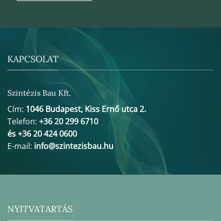
KAPCSOLAT
Szintézis Bau Kft.
Cím:
1046 Budapest, Kiss Ernő utca 2.
Telefon:
+36 20 299 6710
és +36 20 424 0600
E-mail:
info@szintezisbau.hu
NYITVATARTÁS