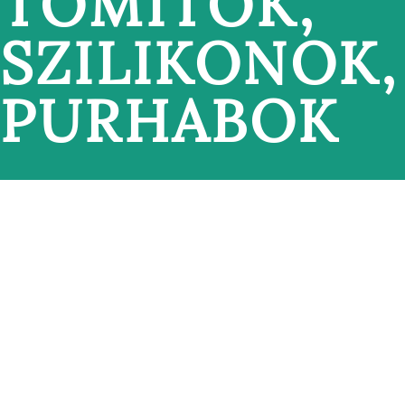
TÖMÍTŐK,
SZILIKONOK,
PURHABOK
MAPEI TERMÉKEK
KERÁMIA- ÉS
TERMÉSZETES