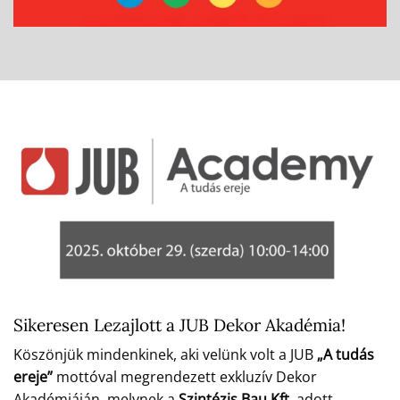
Sikeresen Lezajlott a JUB Dekor Akadémia!
Köszönjük mindenkinek, aki velünk volt a JUB
„A tudás
ereje”
mottóval megrendezett exkluzív Dekor
Akadémiáján, melynek a
Szintézis Bau Kft.
adott