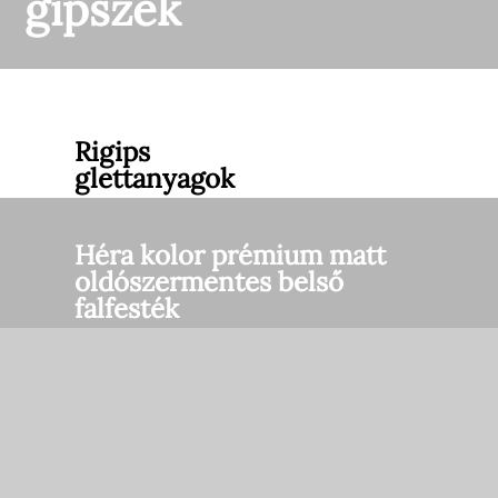
gipszek
Rigips
glettanyagok
Héra kolor prémium matt
oldószermentes belső
falfesték