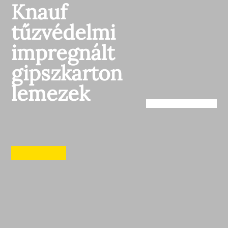
Knauf
tűzvédelmi
impregnált
gipszkarton
lemezek