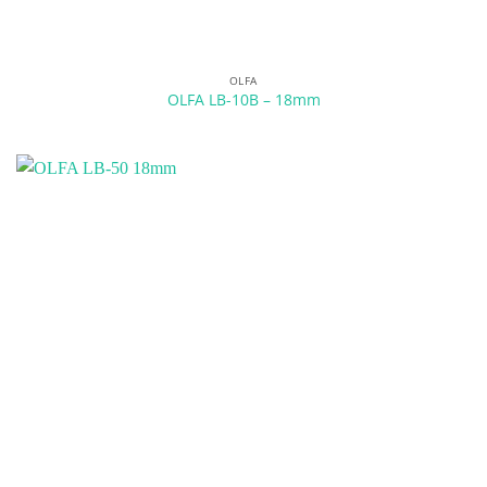
OLFA
OLFA LB-10B – 18mm