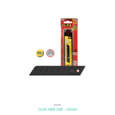
OLFA
OLFA HBB-20B – 25mm