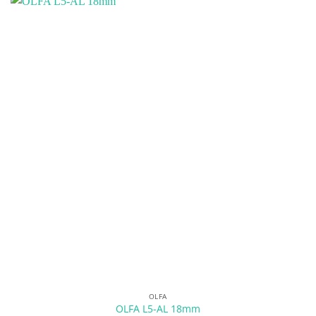
OLFA
OLFA L5-AL 18mm