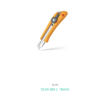
OLFA
OLFA BN-L 18mm