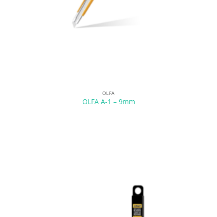
OLFA
OLFA A-1 – 9mm