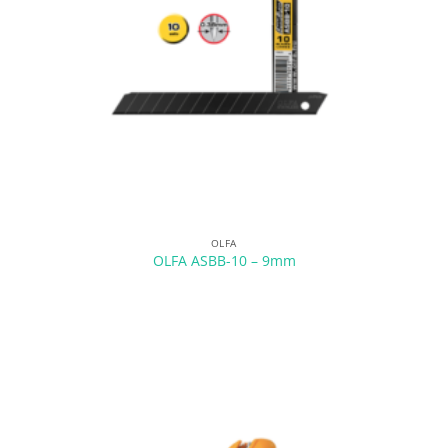
OLFA
OLFA ASBB-10 – 9mm