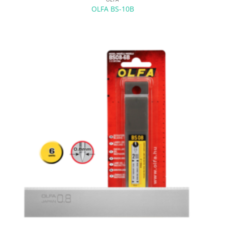
OLFA BS-10B