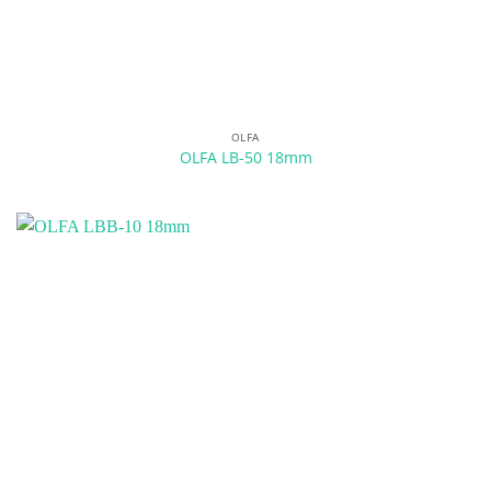
OLFA
OLFA LB-50 18mm