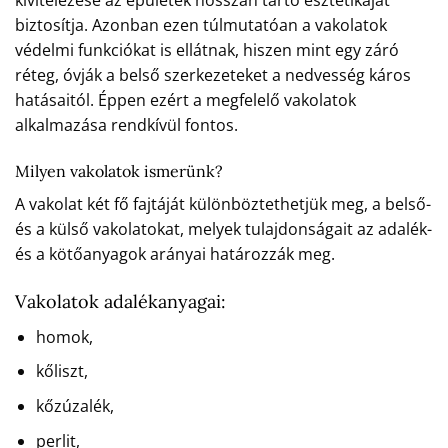
kivitelezése az épületek hosszan tartó esztétikáját
biztosítja. Azonban ezen túlmutatóan a vakolatok
védelmi funkciókat is ellátnak, hiszen mint egy záró
réteg, óvják a belső szerkezeteket a nedvesség káros
hatásaitól. Éppen ezért a megfelelő vakolatok
alkalmazása rendkívül fontos.
Milyen vakolatok ismerünk?
A vakolat két fő fajtáját különböztethetjük meg, a belső-
és a külső vakolatokat, melyek tulajdonságait az adalék-
és a kötőanyagok arányai határozzák meg.
Vakolatok adalékanyagai:
homok,
kőliszt,
kőzúzalék,
perlit,