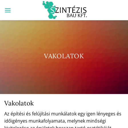
Skip
to
content
VAKOLATOK
Vakolatok
Az építési és felújítási munkálatok egy igen lényeges és
időigényes munkafolyamata, melynek minőségi