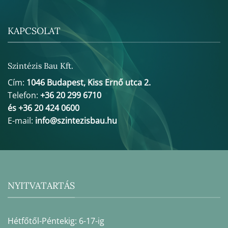
KAPCSOLAT
Szintézis Bau Kft.
Cím:
1046 Budapest, Kiss Ernő utca 2.
Telefon:
+36 20 299 6710
és +36 20 424 0600
E-mail:
info@szintezisbau.hu
NYITVATARTÁS
Hétfőtől-Péntekig: 6-17-ig