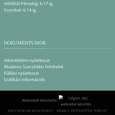
Hétfőtől-Péntekig: 6-17-ig
Szombat: 6-14-ig
DOKUMENTUMOK
Adatvédelmi nyilatkozat
Általános Szerződési Feltételek
Elállási nyilatkozat
Szállítási információk
Weboldalt készítette:
ADATVÉDELMI NYILATKOZAT
KIEMELT ÉRTÉKESÍTÉSI TERÜLET