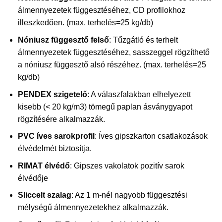
álmennyezetek függesztéséhez, CD profilokhoz
illeszkedően. (max. terhelés=25 kg/db)
Nóniusz függesztő felső
: Tűzgátló és terhelt
álmennyezetek függesztéséhez, sasszeggel rögzíthető
a nóniusz függesztő alsó részéhez. (max. terhelés=25
kg/db)
PENDEX szigetelő
: A válaszfalakban elhelyezett
kisebb (< 20 kg/m3) tömegű paplan ásványgyapot
rögzítésére alkalmazzák.
PVC íves sarokprofil
: Íves gipszkarton csatlakozások
élvédelmét biztosítja.
RIMAT élvédő
: Gipszes vakolatok pozitív sarok
élvédője
Sliccelt szalag
: Az 1 m-nél nagyobb függesztési
mélységű álmennyezetekhez alkalmazzák.