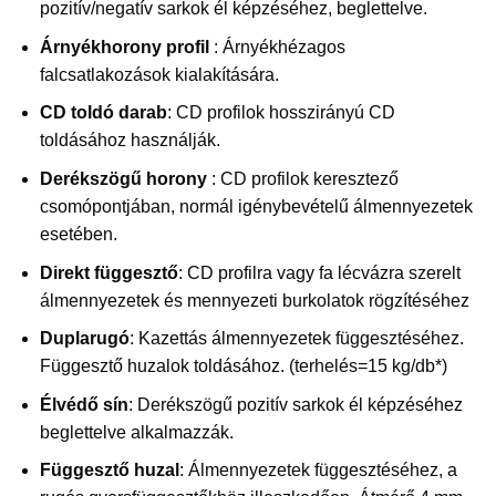
pozitív/negatív sarkok él képzéséhez, beglettelve.
Árnyékhorony profil
: Árnyékhézagos
falcsatlakozások kialakítására.
CD toldó darab
: CD profilok hosszirányú CD
toldásához használják.
Derékszögű horony
: CD profilok keresztező
csomópontjában, normál igénybevételű álmennyezetek
esetében.
Direkt függesztő
: CD profilra vagy fa lécvázra szerelt
álmennyezetek és mennyezeti burkolatok rögzítéséhez
Duplarugó
: Kazettás álmennyezetek függesztéséhez.
Függesztő huzalok toldásához. (terhelés=15 kg/db*)
Élvédő sín
: Derékszögű pozitív sarkok él képzéséhez
beglettelve alkalmazzák.
Függesztő huzal
: Álmennyezetek függesztéséhez, a