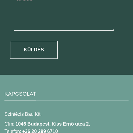
KÜLDÉS
KAPCSOLAT
Szintézis Bau Kft.
Cím:
1046 Budapest, Kiss Ernő utca 2.
Telefon:
+36 20 299 6710