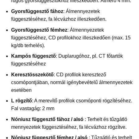
rugós gyorsfüggesztőkhöz illeszkedően. Átmérő 4 mm.
Gyorsfüggesztő fához
: Álmennyezetek
függesztéséhez, fa lécvázhoz illeszkedően.
Gyorsfüggesztő fémhez
: Álmennyezetek
függesztéséhez, CD profilokhoz illeszkedően (max. 15
kg/db terhelés).
Kampós függesztő
: Duplarugóhoz, pl. CT főtartók
függesztéséhez
Keresztösszekötő
: CD profilok keresztező
csomópontjában, normál igénybevételű álmennyezetek
esetében
L rögzítő
: A merevítő profilok csomóponti rögzítéséhez.
Fal vastagág: 2 mm
Nóniusz függesztő fához / alsó
: Terhelt és tűzgátló
mennyezetek függesztéséhez, fa lécvázhoz rögzítve.
Nóniusz függesztő fémhez / alsó
: Tűzgátló és terhelt