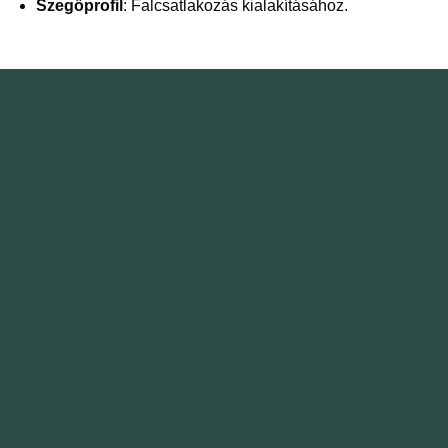
Szegőprofil
: Falcsatlakozás kialakításához.