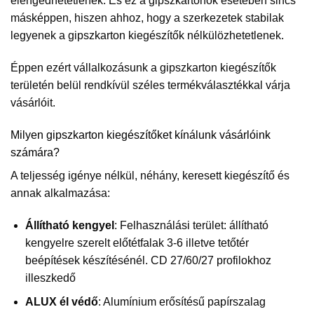
elengedhetetlenek. És ez a gipszkartonok esetében sincs
másképpen, hiszen ahhoz, hogy a szerkezetek stabilak
legyenek a gipszkarton kiegészítők nélkülözhetetlenek.
Éppen ezért vállalkozásunk a gipszkarton kiegészítők
területén belül rendkívül széles termékválasztékkal várja
vásárlóit.
Milyen gipszkarton kiegészítőket kínálunk vásárlóink
számára?
A teljesség igénye nélkül, néhány, keresett kiegészítő és
annak alkalmazása:
Állítható kengyel
: Felhasználási terület: állítható
kengyelre szerelt előtétfalak 3-6 illetve tetőtér
beépítések készítésénél. CD 27/60/27 profilokhoz
illeszkedő
ALUX él védő
: Alumínium erősítésű papírszalag