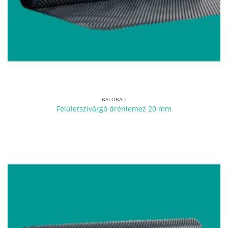
BALOBAU
Felületszivárgó drénlemez 20 mm