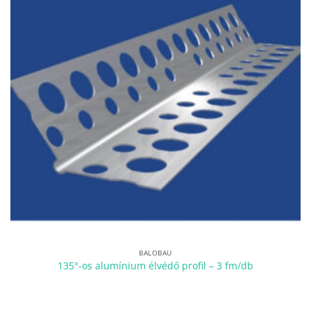
BALOBAU
135°-os alumínium élvédő profil – 3 fm/db