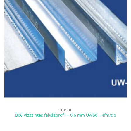
BALOBAU
B06 Vízszintes falvázprofil – 0,6 mm UW50 – 4fm/db