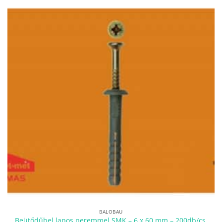
BALOBAU
Beütődűbel lapos peremmel SMK – 6 x 60 mm – 200db/cs.