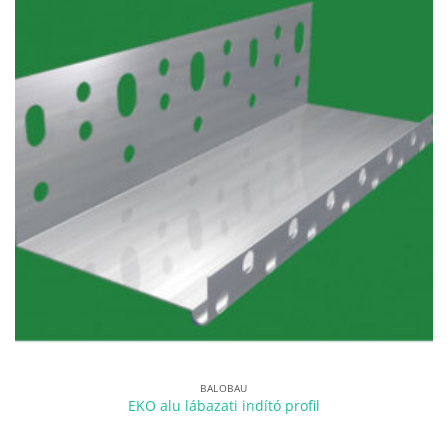
BALOBAU
EKO alu lábazati indító profil