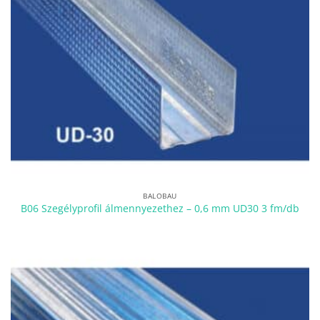
BALOBAU
B06 Szegélyprofil álmennyezethez – 0,6 mm UD30 3 fm/db