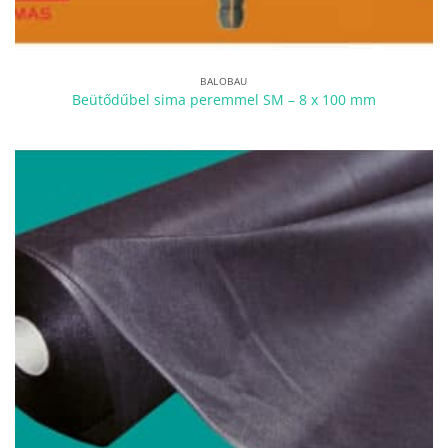
BALOBAU
Beütődűbel sima peremmel SM – 8 x 100 mm