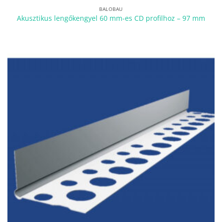
BALOBAU
Akusztikus lengőkengyel 60 mm-es CD profilhoz – 97 mm