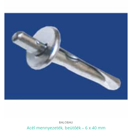
BALOBAU
Acél mennyezeték, beütőék – 6 x 40 mm