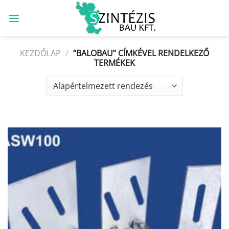
Skip
to
content
KEZDŐLAP
/
“BALOBAU” CÍMKÉVEL RENDELKEZŐ
TERMÉKEK