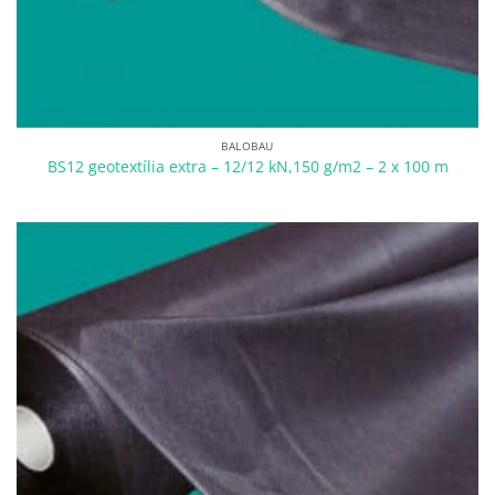
BALOBAU
BS12 geotextília extra – 12/12 kN,150 g/m2 – 2 x 100 m