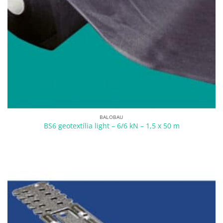
BALOBAU
BS6 geotextília light – 6/6 kN – 1,5 x 50 m