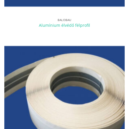
BALOBAU
Alumínium élvédő félprofil