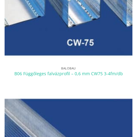
BALOBAU
B06 Függőleges falvázprofil – 0,6 mm CW75 3-4fm/db