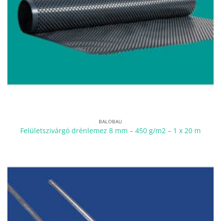
BALOBAU
Felületszivárgó drénlemez 8 mm – 450 g/m2 – 1 x 20 m