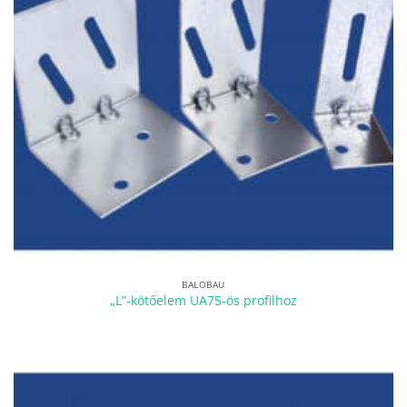
BALOBAU
„L”-kötőelem UA75-ös profilhoz