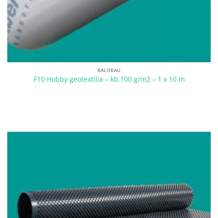
BALOBAU
F10 Hobby geotextília – kb.100 g/m2 – 1 x 10 m