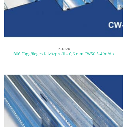
BALOBAU
B06 Függőleges falvázprofil – 0,6 mm CW50 3-4fm/db