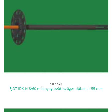
BALOBAU
EJOT IDK-N 8/60 műanyag beütőszöges dűbel – 155 mm