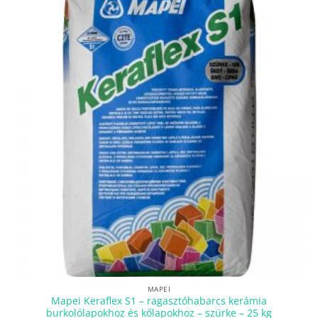
MAPEI
Mapei Keraflex S1 – ragasztóhabarcs kerámia
burkolólapokhoz és kőlapokhoz – szürke – 25 kg