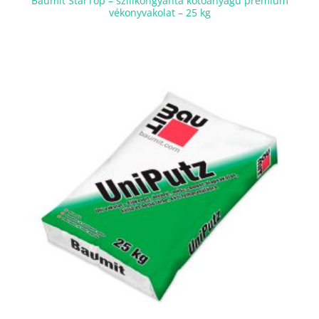
Baumit StarTop – szilikongyanta kötőanyagú prémium
vékonyvakolat – 25 kg