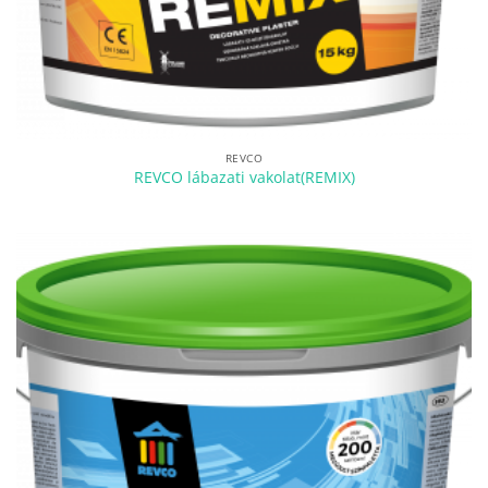
REVCO
REVCO lábazati vakolat(REMIX)