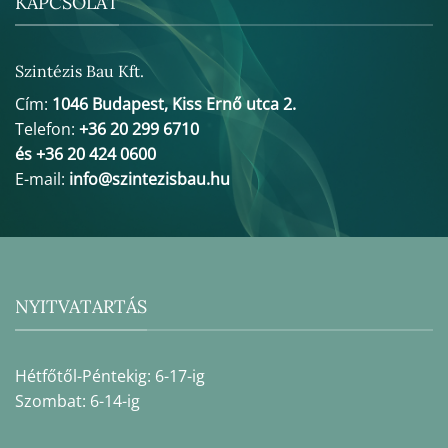
KAPCSOLAT
Szintézis Bau Kft.
Cím:
1046 Budapest, Kiss Ernő utca 2.
Telefon:
+36 20 299 6710
és +36 20 424 0600
E-mail:
info@szintezisbau.hu
NYITVATARTÁS
Hétfőtől-Péntekig: 6-17-ig
Szombat: 6-14-ig