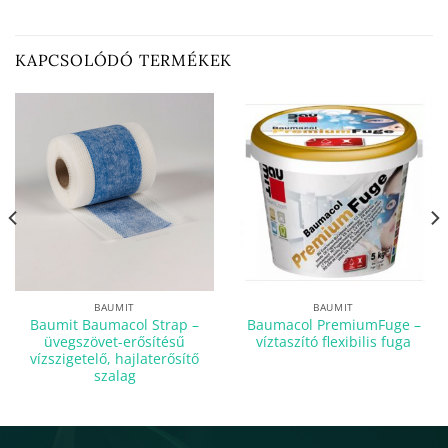
KAPCSOLÓDÓ TERMÉKEK
BAUMIT
BAUMIT
Baumit Baumacol Strap –
Baumacol PremiumFuge –
üvegszövet-erősítésű
víztaszító flexibilis fuga
vízszigetelő, hajlaterősítő
szalag