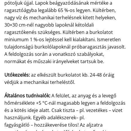
pótoljuk újjal. Lapok beágyazódásának mértéke a
ragasztóágyba legalább 65 %-os legyen. Kültérben,
nagy víz és mechanikai terhelésnek kitett helyeken,
30×30 cm-nél nagyobb lapoknál kétoldali
ragasztókenés szükséges. Kültérben a burkolatot
miniumum 1 %-os lejtéssel kell kialakítani. Ismeretlen
tulajdonságú burkolólapoknál próbaragasztás javasolt.
A feldolgozás során a vonatkozó szabályokat,
normákat és műszaki irányelveket tartsuk be.
Utókezelés:
az elkészült burkolatot kb. 24-48 óráig
védjük a mechanikai terheléstől.
Általános tudnivalók:
A felület, az anyag és a levegő
hőmérséklete +5 °C-nál magasabb legyen a feldolgozás
és a kötés ideje alatt. Csak tiszta – pl. vezetékes – vizet
használjunk. Egyéb adalékszerek– pl.
fagyásgátló – hozzákeverése tilos! Az aljzatra