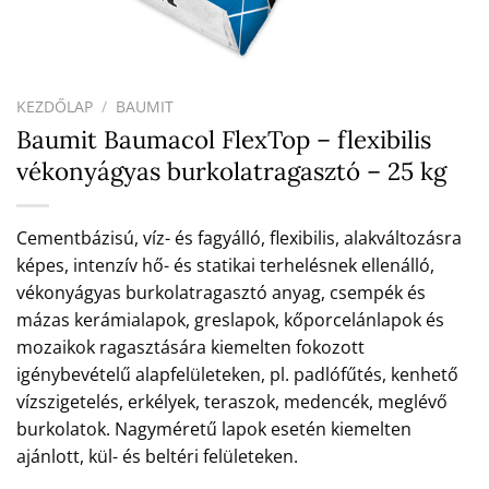
KEZDŐLAP
/
BAUMIT
Baumit Baumacol FlexTop – flexibilis
vékonyágyas burkolatragasztó – 25 kg
Cementbázisú, víz- és fagyálló, flexibilis, alakváltozásra
képes, intenzív hő- és statikai terhelésnek ellenálló,
vékonyágyas burkolatragasztó anyag, csempék és
mázas kerámialapok, greslapok, kőporcelánlapok és
mozaikok ragasztására kiemelten fokozott
igénybevételű alapfelületeken, pl. padlófűtés, kenhető
vízszigetelés, erkélyek, teraszok, medencék, meglévő
burkolatok. Nagyméretű lapok esetén kiemelten
ajánlott, kül- és beltéri felületeken.