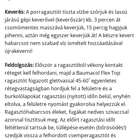
Keverés:
A porragasztót tiszta vízbe szórjuk és lassú
járású gépi keverővel (keverőszár) kb. 3 percen át
csomómentes masszává keverjük, 15 percig hagyjuk
pihenni, aztán még egyszer keverjük át! A készre kevert
habarcsot nem szabad víz ismételt hozzáadásával
újrakeverni!
Feldolgozás:
Először a ragasztóból vékony kontakt
réteget kell felhordani, majd a Baumacol Flex Top
ragasztót fogazott glettvassal 45-60˚ egyenletes
rétegvastagságban hordjuk fel a felületre és a
burkolólapokat ragasztási (nyitott) időn belül, enyhén
eltolva, a felületre nyomást gyakorolva helyezzük el.
Ragasztóhabarcsos éleket, fugákat nedves szivaccsal
azonnal tisztítsuk meg. Az előírt ragasztási időt
feltétlenül tartsuk be, túllépése esetén (bőrösödés!)
szedjük vissza a felhordott csemperagasztót és