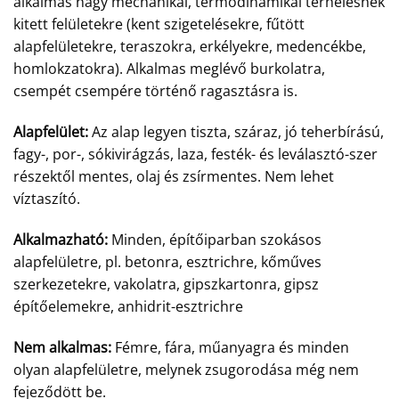
alkalmas nagy mechanikai, termodinamikai terhelésnek
kitett felületekre (kent szigetelésekre, fűtött
alapfelületekre, teraszokra, erkélyekre, medencékbe,
homlokzatokra). Alkalmas meglévő burkolatra,
csempét csempére történő ragasztásra is.
Alapfelület:
Az alap legyen tiszta, száraz, jó teherbírású,
fagy-, por-, sókivirágzás, laza, festék- és leválasztó-szer
részektől mentes, olaj és zsírmentes. Nem lehet
víztaszító.
Alkalmazható:
Minden, építőiparban szokásos
alapfelületre, pl. betonra, esztrichre, kőműves
szerkezetekre, vakolatra, gipszkartonra, gipsz
építőelemekre, anhidrit-esztrichre
Nem alkalmas:
Fémre, fára, műanyagra és minden
olyan alapfelületre, melynek zsugorodása még nem
fejeződött be.