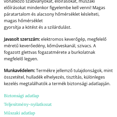
vonatkozó szabványokat, előírásokat, műszaki
előírásokat mindenkor figyelembe kell venni! Magas
páratartalom és alacsony hőmérséklet késlelteti,
magas hőmérséklet
gyorsítja a kötést és a szilárdulást.
Javasolt szerszám:
elektromos keverőgép, megfelelő
méretű keverőedény, kőműveskanál, szivacs. A
fogazott glettvas fogazatmérete a burkolatnak
megfelelő legyen.
Munkavédelem:
Termékre jellemző tulajdonságok, mint
összetétel, hulladék elhelyezés, tisztítás, különleges
kezelés megtalálhatók a termék biztonsági adatlapján.
Biztonsági adatlap
Teljesítmény-nyilatkozat
Műszaki adatlap