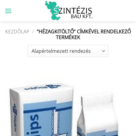
Skip
to
content
KEZDŐLAP
/
“HÉZAGKITÖLTŐ” CÍMKÉVEL RENDELKEZŐ
TERMÉKEK