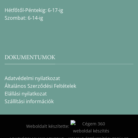
Hétfőtől-Péntekig: 6-17-ig
Szombat: 6-14-ig
DOKUMENTUMOK
Adatvédelmi nyilatkozat
Általános Szerződési Feltételek
Elállási nyilatkozat
Szállítási információk
Weboldalt készítette: