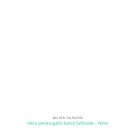
BELTÉRI FALFESTÉK
Héra penészgátló belső falfesték – fehér