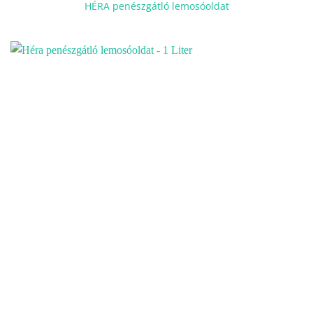
HÉRA penészgátló lemosóoldat