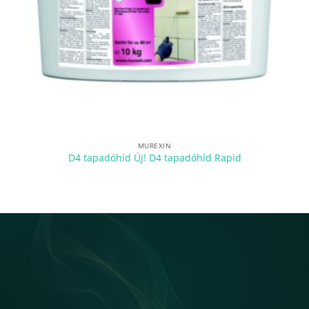
MUREXIN
D4 tapadóhíd Új! D4 tapadóhíd Rapid