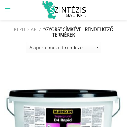
Skip
to
content
KEZDŐLAP
/
“GYORS” CÍMKÉVEL RENDELKEZŐ
TERMÉKEK