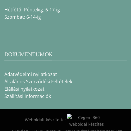
Hétfőtől-Péntekig: 6-17-ig
Szombat: 6-14-ig
DOKUMENTUMOK
Adatvédelmi nyilatkozat
Általános Szerződési Feltételek
Elállási nyilatkozat
Szállítási információk
Weboldalt készítette: