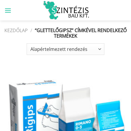
Skip
to
content
KEZDŐLAP
/
“GLETTELŐGIPSZ” CÍMKÉVEL RENDELKEZŐ
TERMÉKEK