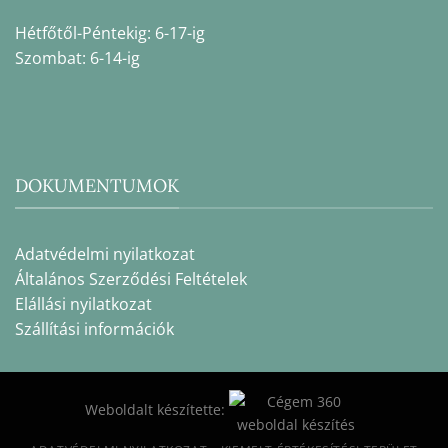
Hétfőtől-Péntekig: 6-17-ig
Szombat: 6-14-ig
DOKUMENTUMOK
Adatvédelmi nyilatkozat
Általános Szerződési Feltételek
Elállási nyilatkozat
Szállítási információk
Weboldalt készítette: