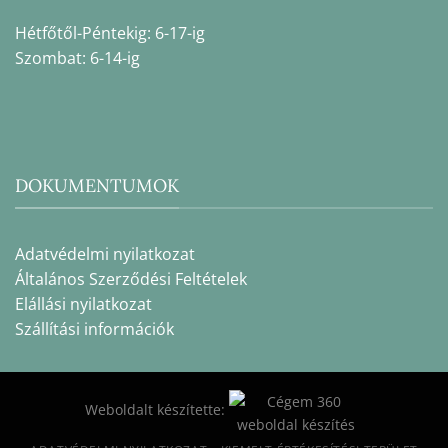
Hétfőtől-Péntekig: 6-17-ig
Szombat: 6-14-ig
DOKUMENTUMOK
Adatvédelmi nyilatkozat
Általános Szerződési Feltételek
Elállási nyilatkozat
Szállítási információk
Weboldalt készítette: