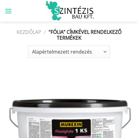
Skip
to
content
KEZDŐLAP
/
“FÓLIA” CÍMKÉVEL RENDELKEZŐ
TERMÉKEK