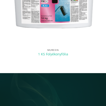
MUREXIN
1 KS Folyékonyfólia