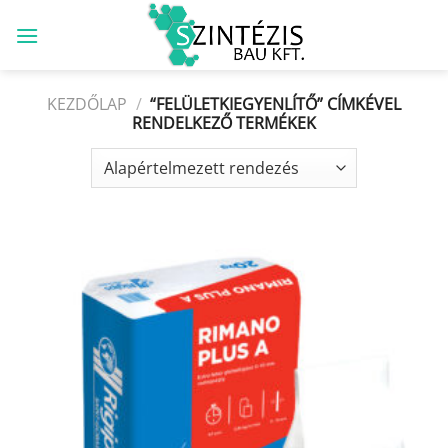
Skip
to
content
KEZDŐLAP
/
“FELÜLETKIEGYENLÍTŐ” CÍMKÉVEL
RENDELKEZŐ TERMÉKEK