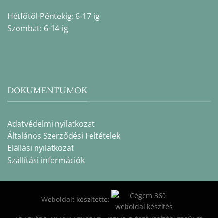
Hétfőtől-Péntekig: 6-17-ig
Szombat: 6-14-ig
DOKUMENTUMOK
Adatvédelmi nyilatkozat
Általános Szerződési Feltételek
Elállási nyilatkozat
Szállítási információk
Weboldalt készítette: