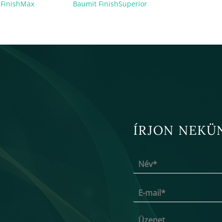
 FinishMax
Baumit FinishSuperior
ÍRJON NEKÜ