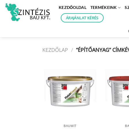
Skip
KEZDŐOLDAL
TERMÉKEINK
S
to
content
ÁRAJÁNLAT KÉRÉS
KEZDŐLAP
/
“ÉPÍTŐANYAG” CÍMKÉ
BAUMIT
B