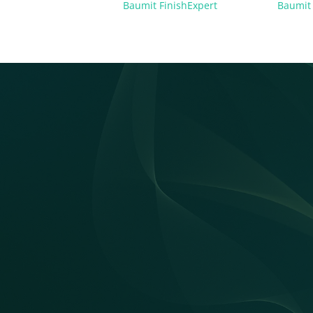
Baumit FinishExpert
Baumit