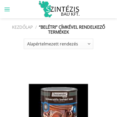
Skip
to
content
KEZDŐLAP
/
“BELÉTRI” CÍMKÉVEL RENDELKEZŐ
TERMÉKEK