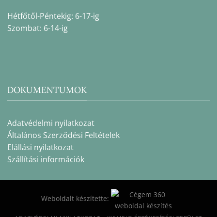
Hétfőtől-Péntekig: 6-17-ig
Szombat: 6-14-ig
DOKUMENTUMOK
Adatvédelmi nyilatkozat
Általános Szerződési Feltételek
Elállási nyilatkozat
Szállítási információk
Weboldalt készítette: