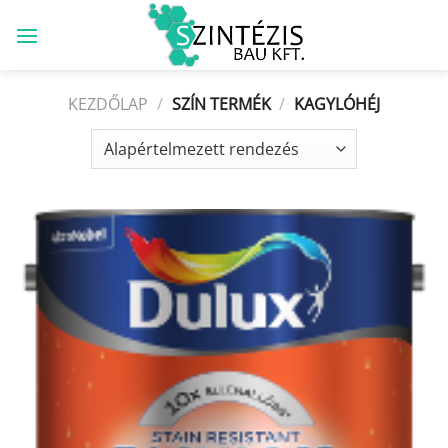
Skip
to
content
KEZDŐLAP
/
SZÍN TERMÉK
/
KAGYLÓHÉJ