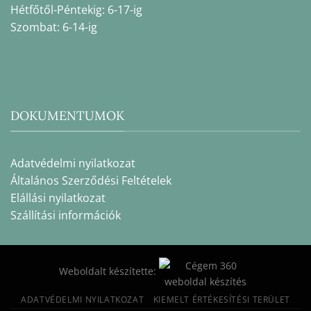
Hétfőtől-Péntekig: 6-17-ig
Szombat: 6-14-ig
DOKUMENTUMOK
Adatvédelmi nyilatkozat
Általános Szerződési Feltételek
Elállási nyilatkozat
Szállítási információk
Weboldalt készítette:
ADATVÉDELMI NYILATKOZAT
KIEMELT ÉRTÉKESÍTÉSI TERÜLET