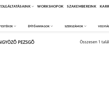
ZOLGÁLTATÁSAINK
WORKSHOPOK
SZAKEMBEREINK
KARR
FESTÉKEK
ÉPÍTŐANYAGOK
SZERSZÁMOK
VEGYIÁ
GYÖZÕ PEZSGÕ
Összesen 1 talá