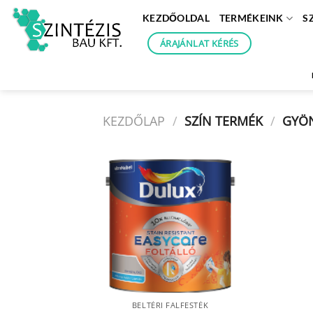
Skip
KEZDŐOLDAL
TERMÉKEINK
S
to
content
ÁRAJÁNLAT KÉRÉS
KEZDŐLAP
/
SZÍN TERMÉK
/
GYÖN
BELTÉRI FALFESTÉK