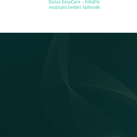
Dulux EasyCare – foltálló,
mosható beltéri falfesték