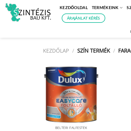
Skip
KEZDŐOLDAL
TERMÉKEINK
S
to
content
ÁRAJÁNLAT KÉRÉS
KEZDŐLAP
/
SZÍN TERMÉK
/
FARA
BELTÉRI FALFESTÉK