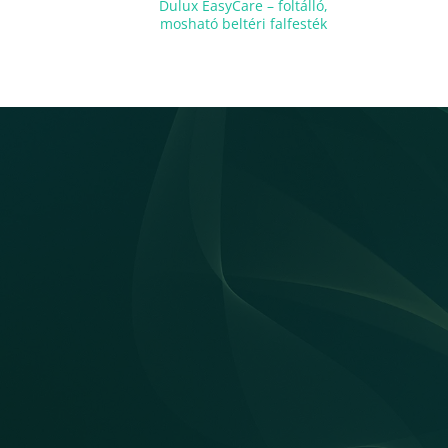
Dulux EasyCare – foltálló,
mosható beltéri falfesték