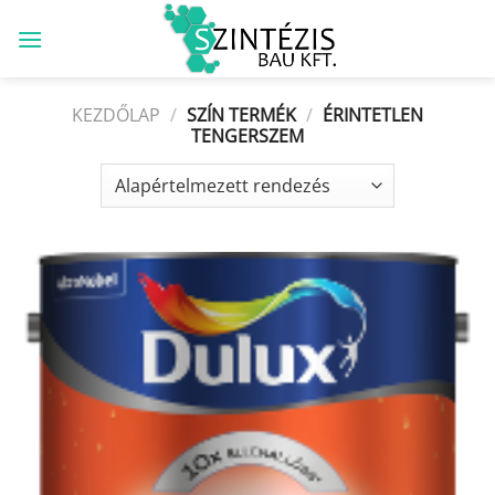
Skip
to
content
KEZDŐLAP
/
SZÍN TERMÉK
/
ÉRINTETLEN
TENGERSZEM