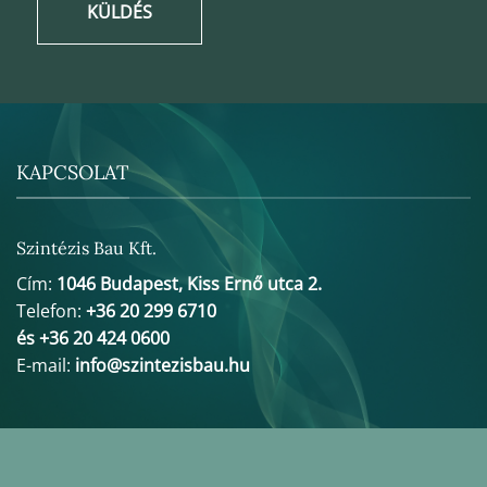
KÜLDÉS
KAPCSOLAT
Szintézis Bau Kft.
Cím:
1046 Budapest, Kiss Ernő utca 2.
Telefon:
+36 20 299 6710
és +36 20 424 0600
E-mail:
info@szintezisbau.hu