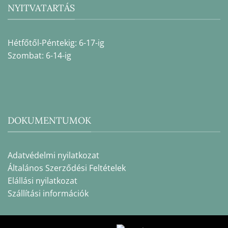
NYITVATARTÁS
Hétfőtől-Péntekig: 6-17-ig
Szombat: 6-14-ig
DOKUMENTUMOK
Adatvédelmi nyilatkozat
Általános Szerződési Feltételek
Elállási nyilatkozat
Szállítási információk