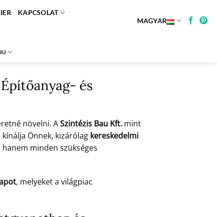
IER
KAPCSOLAT
MAGYAR
RU
 Építőanyag- és
eretné növelni. A
Szintézis Bau Kft.
mint
t kínálja Önnek, kizárólag
kereskedelmi
meg, hanem minden szükséges
apot
, melyeket a világpiac