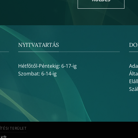
NYITVATARTÁS
DO
Hétfőtől-Péntekig: 6-17-ig
Ada
Szombat: 6-14-ig
Ált
Elál
Szál
ÍTÉSI TERÜLET
Kft.