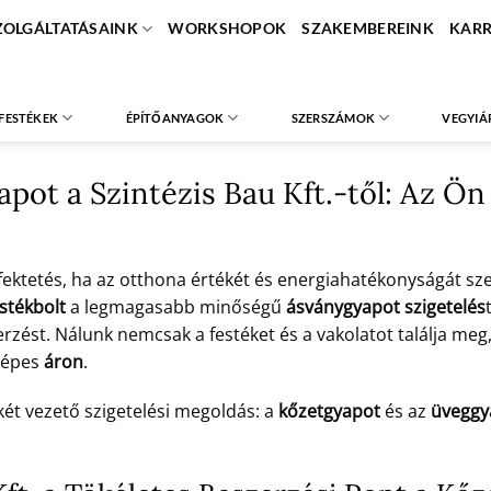
ZOLGÁLTATÁSAINK
WORKSHOPOK
SZAKEMBEREINK
KARR
FESTÉKEK
ÉPÍTŐANYAGOK
SZERSZÁMOK
VEGYIÁ
ot a Szintézis Bau Kft.-től: Az Ön
fektetés, ha az otthona értékét és energiahatékonyságát sz
stékbolt
a legmagasabb minőségű
ásványgyapot szigetelés
zerzést. Nálunk nemcsak a festéket és a vakolatot találja 
képes
áron
.
 két vezető szigetelési megoldás: a
kőzetgyapot
és az
üveggy
.