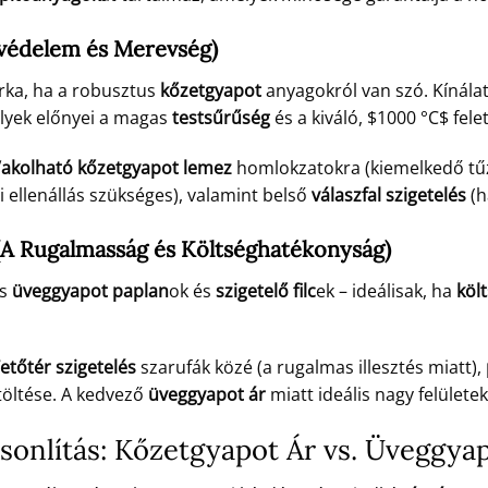
védelem és Merevség)
rka, ha a robusztus
kőzetgyapot
anyagokról van szó. Kínál
lyek előnyei a magas
testsűrűség
és a kiváló,
$1000 °C$
fele
akolható kőzetgyapot lemez
homlokzatokra (kiemelkedő tűz
ellenállás szükséges), valamint belső
válaszfal szigetelés
(h
(A Rugalmasság és Költséghatékonyság)
as
üveggyapot paplan
ok és
szigetelő filc
ek – ideálisak, ha
köl
etőtér szigetelés
szarufák közé (a rugalmas illesztés miatt),
itöltése. A kedvező
üveggyapot ár
miatt ideális nagy felülete
onlítás: Kőzetgyapot Ár vs. Üveggya