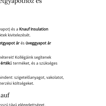
zetgyapothoz és
yapot) és a
Knauf Insulation
tek kivitelezését.
etgyapot ár
és
üveggyapot ár
tereit! Kollégáink segítenek
érték
ű terméket, és a szükséges
ndent: szigetelőanyagot, vakolatot,
zerzési költségeket.
nauf
sszú távú elégedettséget.