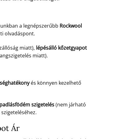
atunkban a legnépszerűbb
Rockwool
tti olvadáspont.
állóság miatt),
lépésálló kőzetgyapot
angszigetelés miatt).
tséghatékony
és könnyen kezelhető
padlásfödém szigetelés
(nem járható
k szigeteléséhez.
pot Ár