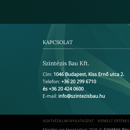
KAPCSOLAT
Szintézis Bau Kft.
Cím:
1046 Budapest, Kiss Ernő utca 2.
Telefon:
+36 20 299 6710
és +36 20 424 0600
E-mail:
info@szintezisbau.hu
ADATVÉDELMI NYILATKOZAT
KIEMELT ÉRTÉKES
Minden jog fenntartva! 2026 ©
Szintézis Bau 