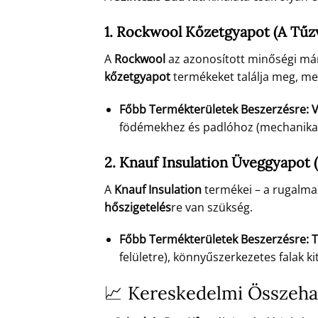
1. Rockwool Kőzetgyapot (A Tűz
A
Rockwool
az azonosított minőségi má
kőzetgyapot
termékeket találja meg, me
Főbb Termékterületek Beszerzésre:
V
födémekhez és padlóhoz (mechanikai 
2. Knauf Insulation Üveggyapot 
A
Knauf Insulation
termékei – a rugalm
hőszigetelés
re van szükség.
Főbb Termékterületek Beszerzésre:
T
felületre), könnyűszerkezetes falak k
📈 Kereskedelmi Összehas