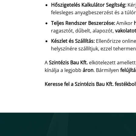
Hőszigetelés Kalkulátor Segítség:
Kérj
felesleges anyagbeszerzést és a túlórá
Teljes Rendszer Beszerzése:
Amikor
ragasztót, dűbelt, alapozót,
vakolato
Készlet és Szállítás:
Ellenőrizze onlin
helyszínére szállítjuk, ezzel teherment
A
Szintézis Bau Kft.
elkötelezett amellet
kínálja a legjobb
áron
. Bármilyen
felújít
Keresse fel a Szintézis Bau Kft. festékb