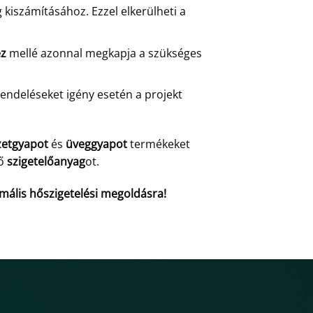
kiszámításához. Ezzel elkerülheti a
ez
mellé azonnal megkapja a szükséges
rendeléseket igény esetén a projekt
zetgyapot
és
üveggyapot
termékeket
lő
szigetelőanyag
ot.
imális hőszigetelési megoldásra!