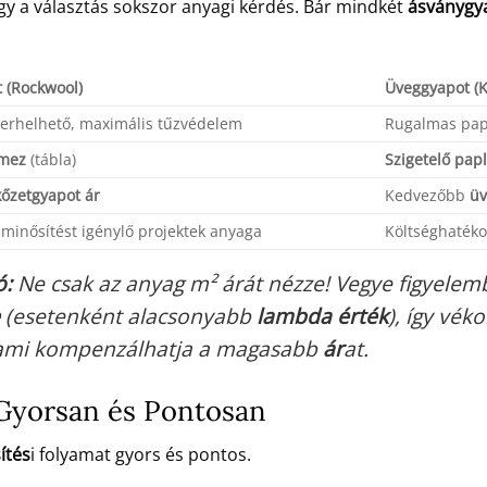
hogy a választás sokszor anyagi kérdés. Bár mindkét
ásványgy
 (Rockwool)
Üveggyapot (K
terhelhető, maximális tűzvédelem
Rugalmas papl
emez
(tábla)
Szigetelő pap
kőzetgyapot ár
Kedvezőbb
üv
minősítést igénylő projektek anyaga
Költséghaték
ó:
Ne csak az anyag m² árát nézze! Vegye figyelem
(esetenként alacsonyabb
lambda érték
), így vék
 ami kompenzálhatja a magasabb
ár
at.
 Gyorsan és Pontosan
ítés
i folyamat gyors és pontos.