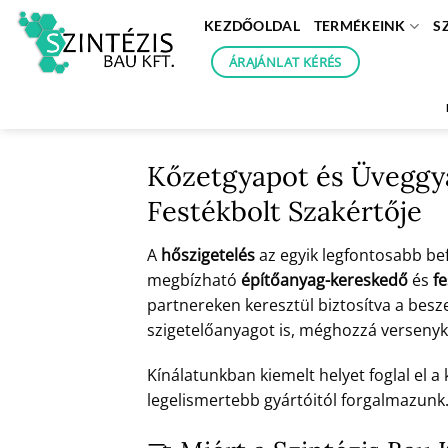
Skip
KEZDŐOLDAL
TERMÉKEINK
S
to
content
ÁRAJÁNLAT KÉRÉS
Kőzetgyapot és Üveggyap
Festékbolt Szakértője
A
hőszigetelés
az egyik legfontosabb be
megbízható
építőanyag-kereskedő
és
fe
partnereken keresztül biztosítva a bes
szigetelőanyagot is, méghozzá verseny
Kínálatunkban kiemelt helyet foglal el a
legelismertebb gyártóitól forgalmazunk