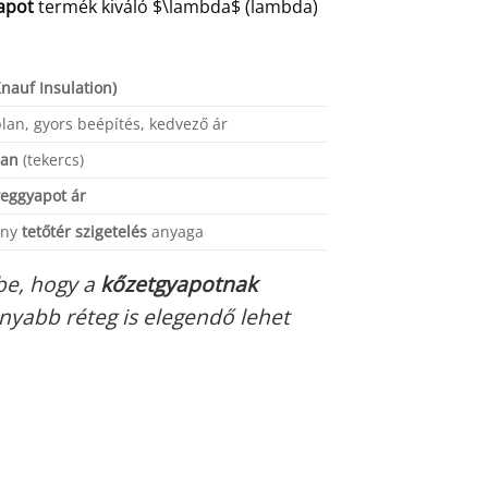
apot
termék kiváló
$\lambda$
(lambda)
nauf Insulation)
an, gyors beépítés, kedvező ár
lan
(tekercs)
eggyapot ár
ony
tetőtér szigetelés
anyaga
be, hogy a
kőzetgyapotnak
onyabb réteg is elegendő lehet