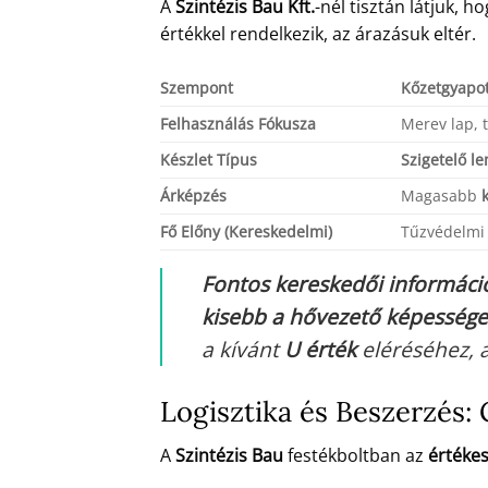
A
Szintézis Bau Kft.
-nél tisztán látjuk, 
értékkel rendelkezik, az árazásuk eltér.
Szempont
Kőzetgyapot
Felhasználás Fókusza
Merev lap, 
Készlet Típus
Szigetelő l
Árképzés
Magasabb
Fő Előny (Kereskedelmi)
Tűzvédelmi 
Fontos kereskedői informáci
kisebb a hővezető képessége
a kívánt
U érték
eléréséhez,
Logisztika és Beszerzés:
A
Szintézis Bau
festékboltban az
értékes