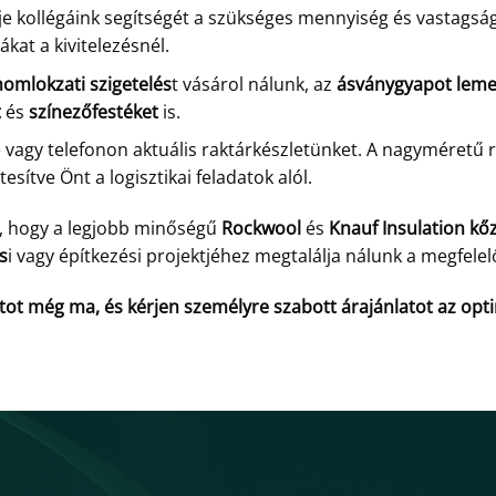
e kollégáink segítségét a szükséges mennyiség és vastagság 
kat a kivitelezésnél.
homlokzati szigetelés
t vásárol nálunk, az
ásványgyapot lem
t
és
színezőfestéket
is.
e vagy telefonon aktuális raktárkészletünket. A nagyméretű 
esítve Önt a logisztikai feladatok alól.
t, hogy a legjobb minőségű
Rockwool
és
Knauf Insulation
kő
ás
i vagy építkezési projektjéhez megtalálja nálunk a megfele
oltot még ma, és kérjen személyre szabott árajánlatot az opt