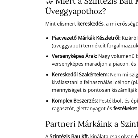
🤝 Miért a Szintézis Bau 
Üveggyapothoz?
Mint elismert
kereskedés
, a mi erősség
Piacvezető Márkák Készletről:
Kizáról
(üveggyapot) termékeit forgalmazzuk, 
Versenyképes Árak:
Nagy volumenű be
versenyképes maradjon a piacon, és
Kereskedői Szakértelem:
Nem mi szige
kiválasztani a felhasználási célhoz (pl
mennyiséget is pontosan kiszámítjá
Komplex Beszerzés:
Festékbolt és ép
ragasztót, glettanyagot és
festékeket
Partneri Márkáink a Szin
A
Szintézis Bau Kft.
kínálata csak olyan
é