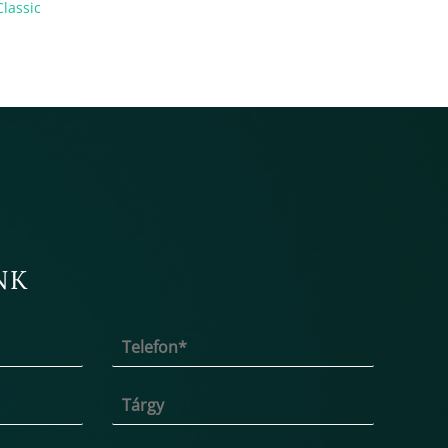
lassic
NK