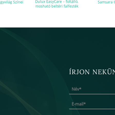
Dulux EasyCare – foltálló,
gyvilág Színei
Samsara C
mosható beltéri falfesték
ÍRJON NEKÜ