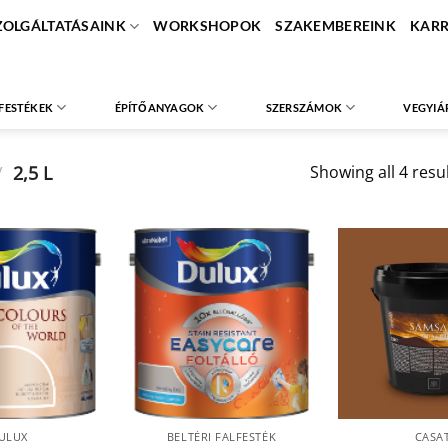
ZOLGÁLTATÁSAINK
WORKSHOPOK
SZAKEMBEREINK
KARR
FESTÉKEK
ÉPÍTŐANYAGOK
SZERSZÁMOK
VEGYIÁ
/
2,5 L
Showing all 4 resu
ULUX
BELTÉRI FALFESTÉK
CASAT