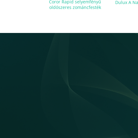
Coror Rapid selyemfényű
Dulux A Na
oldószeres zománcfesték