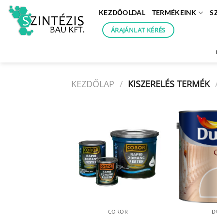
Skip
KEZDŐOLDAL
TERMÉKEINK
S
to
content
ÁRAJÁNLAT KÉRÉS
KEZDŐLAP
/
KISZERELÉS TERMÉK
COROR
D