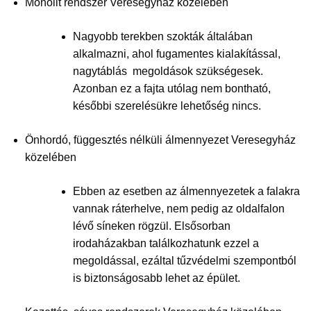
Monolit rendszer Veresegyház közelében
Nagyobb terekben szokták általában
alkalmazni, ahol fugamentes kialakítással,
nagytáblás megoldások szükségesek.
Azonban ez a fajta utólag nem bontható,
későbbi szerelésükre lehetőség nincs.
Önhordó, függesztés nélküli álmennyezet Veresegyház
közelében
Ebben az esetben az álmennyezetek a falakra
vannak ráterhelve, nem pedig az oldalfalon
lévő síneken rögzül. Elsősorban
irodaházakban találkozhatunk ezzel a
megoldással, ezáltal tűzvédelmi szempontból
is biztonságosabb lehet az épület.