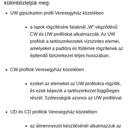
különböztetjük meg:
UW gipszkarton profil Veresegyház közelében
a lapok rögzítésére falaknál „W” végződésű
CW és UW profilokat alkalmazzák. Az UW
profilok a tartószerkezetek vízszintes elemei,
amelyeket a padlóra és födémre rögzítenek az
építendő falszerkezet teljes hosszában.
CW profilok Veresegyház közelében
ezeket az elemeket az UW profilokra rögzítik,
és ezek képezik a tartószerkezet függőleges
részét. Szélességük azonos az UW profiléval.
UD és CD profilok Veresegyház közelében
az álmennyezet készítésénél alkalmazzuk az