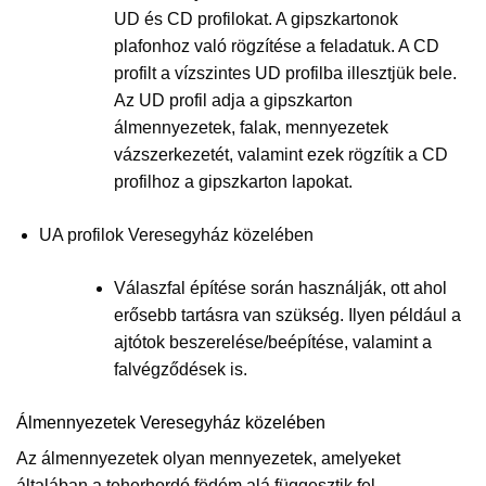
UD és CD profilokat. A gipszkartonok
plafonhoz való rögzítése a feladatuk. A CD
profilt a vízszintes UD profilba illesztjük bele.
Az UD profil adja a gipszkarton
álmennyezetek, falak, mennyezetek
vázszerkezetét, valamint ezek rögzítik a CD
profilhoz a gipszkarton lapokat.
UA profilok Veresegyház közelében
Válaszfal építése során használják, ott ahol
erősebb tartásra van szükség. Ilyen például a
ajtótok beszerelése/beépítése, valamint a
falvégződések is.
Álmennyezetek Veresegyház közelében
Az álmennyezetek olyan mennyezetek, amelyeket
általában a teherhordó födém alá függesztik fel,