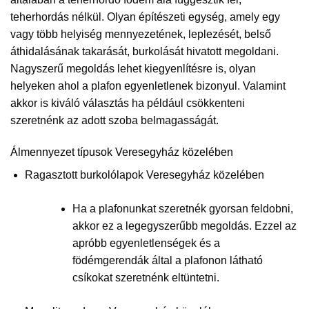
teherhordás nélkül. Olyan építészeti egység, amely egy
vagy több helyiség mennyezetének, leplezését, belső
áthidalásának takarását, burkolását hivatott megoldani.
Nagyszerű megoldás lehet kiegyenlítésre is, olyan
helyeken ahol a plafon egyenletlenek bizonyul. Valamint
akkor is kiváló választás ha például csökkenteni
szeretnénk az adott szoba belmagasságát.
Álmennyezet típusok Veresegyház közelében
Ragasztott burkolólapok Veresegyház közelében
Ha a plafonunkat szeretnék gyorsan feldobni,
akkor ez a legegyszerűbb megoldás. Ezzel az
apróbb egyenletlenségek és a
födémgerendák által a plafonon látható
csíkokat szeretnénk eltüntetni.