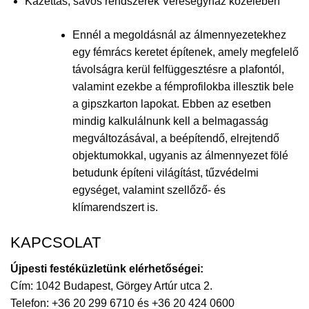
Kazettás, sávos rendszerek Veresegyház közelében
Ennél a megoldásnál az álmennyezetekhez
egy fémrács keretet építenek, amely megfelelő
távolságra kerül felfüggesztésre a plafontól,
valamint ezekbe a fémprofilokba illesztik bele
a gipszkarton lapokat. Ebben az esetben
mindig kalkulálnunk kell a belmagasság
megváltozásával, a beépítendő, elrejtendő
objektumokkal, ugyanis az álmennyezet fölé
betudunk építeni világítást, tűzvédelmi
egységet, valamint szellőző- és
klímarendszert is.
KAPCSOLAT
Újpesti festéküzletünk elérhetőségei:
Cím: 1042 Budapest, Görgey Artúr utca 2.
Telefon: +36 20 299 6710 és +36 20 424 0600