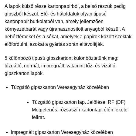
A lapok külső része kartonpapírból, a belső részük pedig
gipszből készül. Elő- és hátoldaluk olyan típusú
kartonpapír burkolatból van, amely jellemzően
környezetbarát vagy újrahasznosított anyagból készül. A
nehézfémeket és a sókat, amelyek a papírok között szoktak
előfordulni, azokat a gyártás során eltávolítják.
5 különböző típusú gipszkartont különböztetünk meg:
tűzgátló, normál, impregnált, valamint tűz- és vízálló
gipszkarton lapok.
Tűzgátló gipszkarton Veresegyház közelében
Tűzgátló gipszkarton lap. Jelölése: RF (DF)
Megjelenés: rózsaszín kartonlap, élén fekete
felirat.
Impregnált gipszkarton Veresegyház közelében