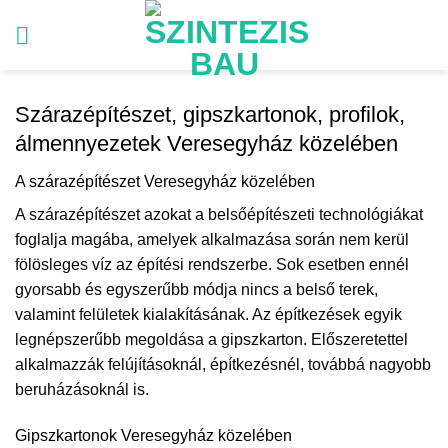
Skip
to
content
Szárazépítészet, gipszkartonok, profilok,
álmennyezetek Veresegyház közelében
A szárazépítészet Veresegyház közelében
A szárazépítészet azokat a belsőépítészeti technológiákat
foglalja magába, amelyek alkalmazása során nem kerül
fölösleges víz az építési rendszerbe. Sok esetben ennél
gyorsabb és egyszerűbb módja nincs a belső terek,
valamint felületek kialakításának. Az építkezések egyik
legnépszerűbb megoldása a gipszkarton. Előszeretettel
alkalmazzák felújításoknál, építkezésnél, továbbá nagyobb
beruházásoknál is.
Gipszkartonok Veresegyház közelében