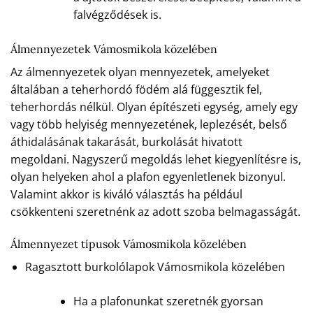
falvégződések is.
Álmennyezetek Vámosmikola közelében
Az álmennyezetek olyan mennyezetek, amelyeket
általában a teherhordó födém alá függesztik fel,
teherhordás nélkül. Olyan építészeti egység, amely egy
vagy több helyiség mennyezetének, leplezését, belső
áthidalásának takarását, burkolását hivatott
megoldani. Nagyszerű megoldás lehet kiegyenlítésre is,
olyan helyeken ahol a plafon egyenletlenek bizonyul.
Valamint akkor is kiváló választás ha például
csökkenteni szeretnénk az adott szoba belmagasságát.
Álmennyezet típusok Vámosmikola közelében
Ragasztott burkolólapok Vámosmikola közelében
Ha a plafonunkat szeretnék gyorsan