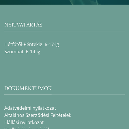
NYITVATARTÁS
Hétfőtől-Péntekig: 6-17-ig
Szombat: 6-14-ig
DOKUMENTUMOK
Adatvédelmi nyilatkozat
Általános Szerződési Feltételek
Elállási nyilatkozat