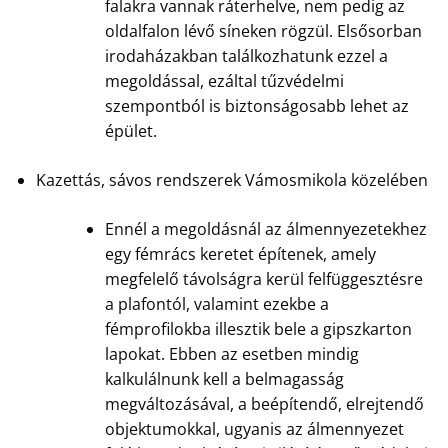
falakra vannak ráterhelve, nem pedig az
oldalfalon lévő síneken rögzül. Elsősorban
irodaházakban találkozhatunk ezzel a
megoldással, ezáltal tűzvédelmi
szempontból is biztonságosabb lehet az
épület.
Kazettás, sávos rendszerek Vámosmikola közelében
Ennél a megoldásnál az álmennyezetekhez
egy fémrács keretet építenek, amely
megfelelő távolságra kerül felfüggesztésre
a plafontól, valamint ezekbe a
fémprofilokba illesztik bele a gipszkarton
lapokat. Ebben az esetben mindig
kalkulálnunk kell a belmagasság
megváltozásával, a beépítendő, elrejtendő
objektumokkal, ugyanis az álmennyezet