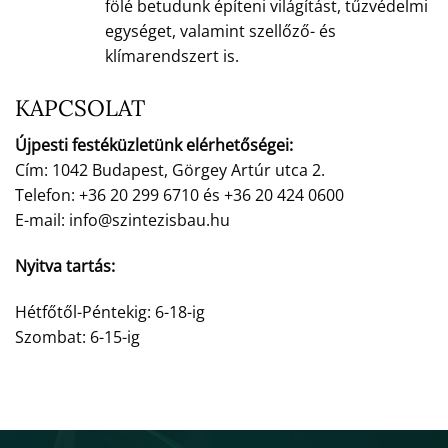
fölé betudunk építeni világítást, tűzvédelmi
egységet, valamint szellőző- és
klímarendszert is.
KAPCSOLAT
Újpesti festéküzletünk elérhetőségei:
Cím: 1042 Budapest, Görgey Artúr utca 2.
Telefon: +36 20 299 6710 és +36 20 424 0600
E-mail: info@szintezisbau.hu
Nyitva tartás:
Hétfőtől-Péntekig: 6-18-ig
Szombat: 6-15-ig