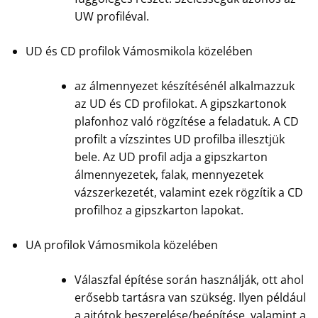
UW profiléval.
UD és CD profilok Vámosmikola közelében
az álmennyezet készítésénél alkalmazzuk
az UD és CD profilokat. A gipszkartonok
plafonhoz való rögzítése a feladatuk. A CD
profilt a vízszintes UD profilba illesztjük
bele. Az UD profil adja a gipszkarton
álmennyezetek, falak, mennyezetek
vázszerkezetét, valamint ezek rögzítik a CD
profilhoz a gipszkarton lapokat.
UA profilok Vámosmikola közelében
Válaszfal építése során használják, ott ahol
erősebb tartásra van szükség. Ilyen például
a ajtótok beszerelése/beépítése, valamint a