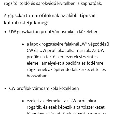
rögzítő, toldó és sarokvédő kivitelben is kaphatóak.
A gipszkarton profiloknak az alábbi típusait
különböztetjük meg:
UW gipszkarton profil Vámosmikola közelében
a lapok rögzítésére falaknál „W” végződésű
CW és UW profilokat alkalmazzák. Az UW
profilok a tartószerkezetek vízszintes
elemei, amelyeket a padlóra és födémre
rögzítenek az építendő falszerkezet teljes
hosszában.
CW profilok Vámosmikola közelében
ezeket az elemeket az UW profilokra
rögzítik, és ezek képezik a tartószerkezet
függőleges részét. Szélességük azonos az