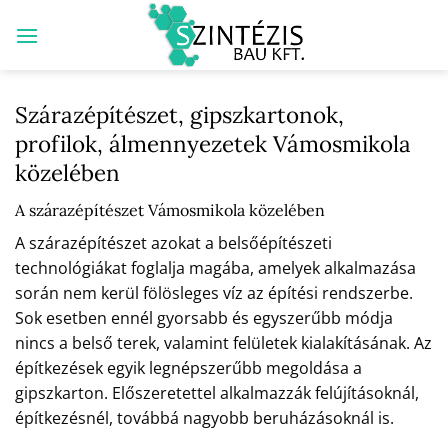
Skip
to
content
Szárazépítészet, gipszkartonok,
profilok, álmennyezetek Vámosmikola
közelében
A szárazépítészet Vámosmikola közelében
A szárazépítészet azokat a belsőépítészeti
technológiákat foglalja magába, amelyek alkalmazása
során nem kerül fölösleges víz az építési rendszerbe.
Sok esetben ennél gyorsabb és egyszerűbb módja
nincs a belső terek, valamint felületek kialakításának. Az
építkezések egyik legnépszerűbb megoldása a
gipszkarton. Előszeretettel alkalmazzák felújításoknál,
építkezésnél, továbbá nagyobb beruházásoknál is.