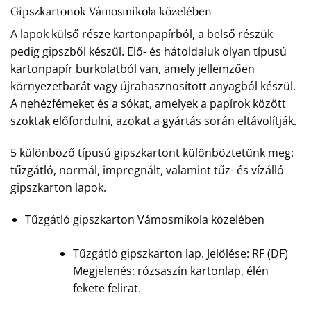
Gipszkartonok Vámosmikola közelében
A lapok külső része kartonpapírból, a belső részük
pedig gipszből készül. Elő- és hátoldaluk olyan típusú
kartonpapír burkolatból van, amely jellemzően
környezetbarát vagy újrahasznosított anyagból készül.
A nehézfémeket és a sókat, amelyek a papírok között
szoktak előfordulni, azokat a gyártás során eltávolítják.
5 különböző típusú gipszkartont különböztetünk meg:
tűzgátló, normál, impregnált, valamint tűz- és vízálló
gipszkarton lapok.
Tűzgátló gipszkarton Vámosmikola közelében
Tűzgátló gipszkarton lap. Jelölése: RF (DF)
Megjelenés: rózsaszín kartonlap, élén
fekete felirat.