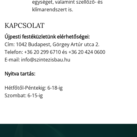
egységet, valamint szellőző- és
klímarendszert is.
KAPCSOLAT
Újpesti festéküzletünk elérhetőségei:
Cím: 1042 Budapest, Görgey Artúr utca 2.
Telefon: +36 20 299 6710 és +36 20 424 0600
E-mail: info@szintezisbau.hu
Nyitva tartás:
Hétfőtől-Péntekig: 6-18-ig
Szombat: 6-15-ig