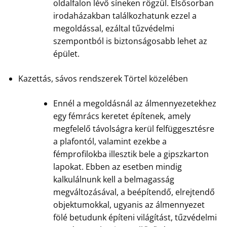
oldalfalon lévő síneken rögzül. Elsősorban
irodaházakban találkozhatunk ezzel a
megoldással, ezáltal tűzvédelmi
szempontból is biztonságosabb lehet az
épület.
Kazettás, sávos rendszerek Törtel közelében
Ennél a megoldásnál az álmennyezetekhez
egy fémrács keretet építenek, amely
megfelelő távolságra kerül felfüggesztésre
a plafontól, valamint ezekbe a
fémprofilokba illesztik bele a gipszkarton
lapokat. Ebben az esetben mindig
kalkulálnunk kell a belmagasság
megváltozásával, a beépítendő, elrejtendő
objektumokkal, ugyanis az álmennyezet
fölé betudunk építeni világítást, tűzvédelmi