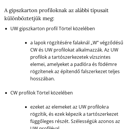
A gipszkarton profiloknak az alábbi típusait
különböztetjük meg:
UW gipszkarton profil Törtel közelében
a lapok rögzítésére falaknál „W” végződésű
CW és UW profilokat alkalmazzák. Az UW
profilok a tartószerkezetek vízszintes
elemei, amelyeket a padlóra és födémre
rögzítenek az építendő falszerkezet teljes
hosszában.
CW profilok Törtel közelében
ezeket az elemeket az UW profilokra
rögzítik, és ezek képezik a tartószerkezet
függőleges részét. Szélességük azonos az
UW profiléval.