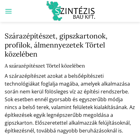
Skip
to
content
Szárazépítészet, gipszkartonok,
profilok, álmennyezetek Törtel
közelében
A szárazépítészet Törtel közelében
A szárazépítészet azokat a belsőépítészeti
technológiákat foglalja magába, amelyek alkalmazása
során nem kerül fölösleges víz az építési rendszerbe.
Sok esetben ennél gyorsabb és egyszerűbb módja
nincs a belső terek, valamint felületek kialakításának. Az
építkezések egyik legnépszerűbb megoldása a
gipszkarton. Előszeretettel alkalmazzák felújításoknál,
építkezésnél, továbbá nagyobb beruházásoknál is.