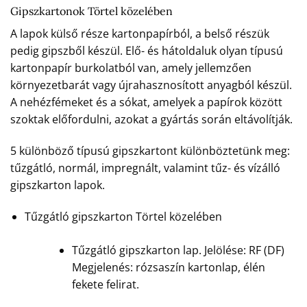
Gipszkartonok Törtel közelében
A lapok külső része kartonpapírból, a belső részük
pedig gipszből készül. Elő- és hátoldaluk olyan típusú
kartonpapír burkolatból van, amely jellemzően
környezetbarát vagy újrahasznosított anyagból készül.
A nehézfémeket és a sókat, amelyek a papírok között
szoktak előfordulni, azokat a gyártás során eltávolítják.
5 különböző típusú gipszkartont különböztetünk meg:
tűzgátló, normál, impregnált, valamint tűz- és vízálló
gipszkarton lapok.
Tűzgátló gipszkarton Törtel közelében
Tűzgátló gipszkarton lap. Jelölése: RF (DF)
Megjelenés: rózsaszín kartonlap, élén
fekete felirat.