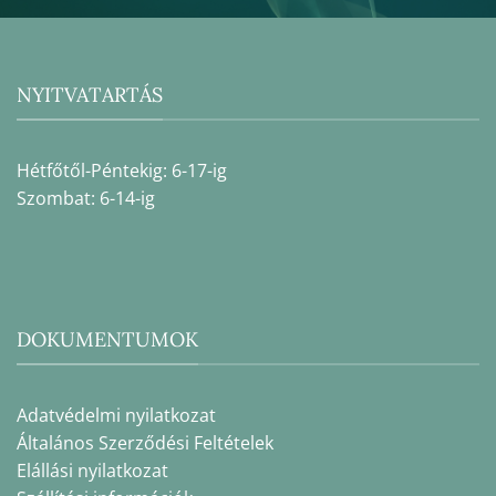
NYITVATARTÁS
Hétfőtől-Péntekig: 6-17-ig
Szombat: 6-14-ig
DOKUMENTUMOK
Adatvédelmi nyilatkozat
Általános Szerződési Feltételek
Elállási nyilatkozat