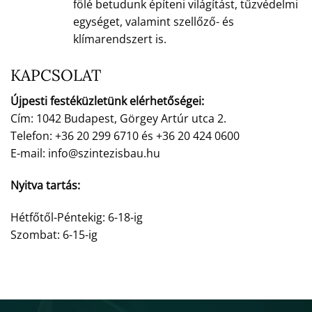
fölé betudunk építeni világítást, tűzvédelmi
egységet, valamint szellőző- és
klímarendszert is.
KAPCSOLAT
Újpesti festéküzletünk elérhetőségei:
Cím: 1042 Budapest, Görgey Artúr utca 2.
Telefon: +36 20 299 6710 és +36 20 424 0600
E-mail: info@szintezisbau.hu
Nyitva tartás:
Hétfőtől-Péntekig: 6-18-ig
Szombat: 6-15-ig