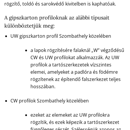
rögzítő, toldó és sarokvédő kivitelben is kaphatóak.
A gipszkarton profiloknak az alábbi típusait
különböztetjük meg:
UW gipszkarton profil Szombathely közelében
a lapok rögzítésére falaknál „W” végződésű
CW és UW profilokat alkalmazzák. Az UW
profilok a tartószerkezetek vízszintes
elemei, amelyeket a padlóra és födémre
rögzítenek az építendő falszerkezet teljes
hosszában.
CW profilok Szombathely közelében
ezeket az elemeket az UW profilokra
rögzítik, és ezek képezik a tartószerkezet
függőleges részét. Szélességük azonos az