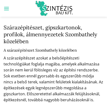
Skip
to
content
Szárazépítészet, gipszkartonok,
profilok, álmennyezetek Szombathely
közelében
A szárazépítészet Szombathely közelében
A szárazépítészet azokat a belsőépítészeti
technológiákat foglalja magába, amelyek alkalmazása
során nem kerül fölösleges víz az építési rendszerbe.
Sok esetben ennél gyorsabb és egyszerűbb módja
nincs a belső terek, valamint felületek kialakításának. Az
építkezések egyik legnépszerűbb megoldása a
gipszkarton. Előszeretettel alkalmazzák felújításoknál,
építkezésnél, továbbá nagyobb beruházásoknál is.