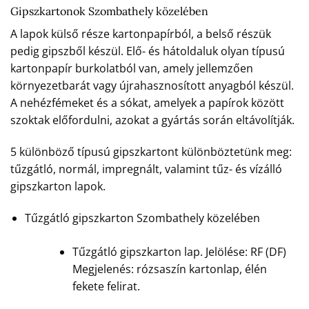
Gipszkartonok Szombathely közelében
A lapok külső része kartonpapírból, a belső részük
pedig gipszből készül. Elő- és hátoldaluk olyan típusú
kartonpapír burkolatból van, amely jellemzően
környezetbarát vagy újrahasznosított anyagból készül.
A nehézfémeket és a sókat, amelyek a papírok között
szoktak előfordulni, azokat a gyártás során eltávolítják.
5 különböző típusú gipszkartont különböztetünk meg:
tűzgátló, normál, impregnált, valamint tűz- és vízálló
gipszkarton lapok.
Tűzgátló gipszkarton Szombathely közelében
Tűzgátló gipszkarton lap. Jelölése: RF (DF)
Megjelenés: rózsaszín kartonlap, élén
fekete felirat.