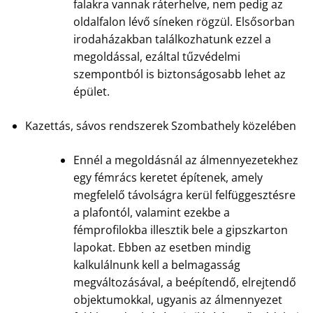
falakra vannak ráterhelve, nem pedig az
oldalfalon lévő síneken rögzül. Elsősorban
irodaházakban találkozhatunk ezzel a
megoldással, ezáltal tűzvédelmi
szempontból is biztonságosabb lehet az
épület.
Kazettás, sávos rendszerek Szombathely közelében
Ennél a megoldásnál az álmennyezetekhez
egy fémrács keretet építenek, amely
megfelelő távolságra kerül felfüggesztésre
a plafontól, valamint ezekbe a
fémprofilokba illesztik bele a gipszkarton
lapokat. Ebben az esetben mindig
kalkulálnunk kell a belmagasság
megváltozásával, a beépítendő, elrejtendő
objektumokkal, ugyanis az álmennyezet