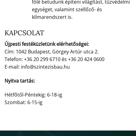
fölé betudunk építeni világítást, tűzvédelmi
egységet, valamint szellőző- és
klímarendszert is.
KAPCSOLAT
Újpesti festéküzletünk elérhetőségei:
Cím: 1042 Budapest, Görgey Artúr utca 2.
Telefon: +36 20 299 6710 és +36 20 424 0600
E-mail: info@szintezisbau.hu
Nyitva tartás:
Hétfőtől-Péntekig: 6-18-ig
Szombat: 6-15-ig