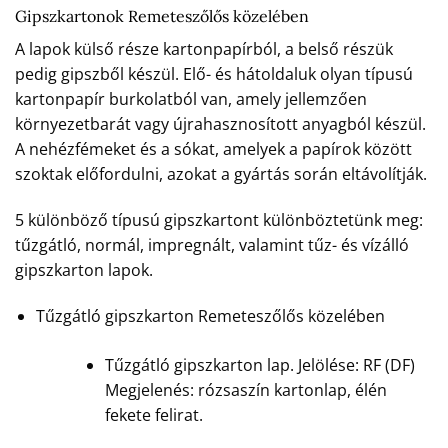
Gipszkartonok Remeteszőlős közelében
A lapok külső része kartonpapírból, a belső részük
pedig gipszből készül. Elő- és hátoldaluk olyan típusú
kartonpapír burkolatból van, amely jellemzően
környezetbarát vagy újrahasznosított anyagból készül.
A nehézfémeket és a sókat, amelyek a papírok között
szoktak előfordulni, azokat a gyártás során eltávolítják.
5 különböző típusú gipszkartont különböztetünk meg:
tűzgátló, normál, impregnált, valamint tűz- és vízálló
gipszkarton lapok.
Tűzgátló gipszkarton Remeteszőlős közelében
Tűzgátló gipszkarton lap. Jelölése: RF (DF)
Megjelenés: rózsaszín kartonlap, élén
fekete felirat.