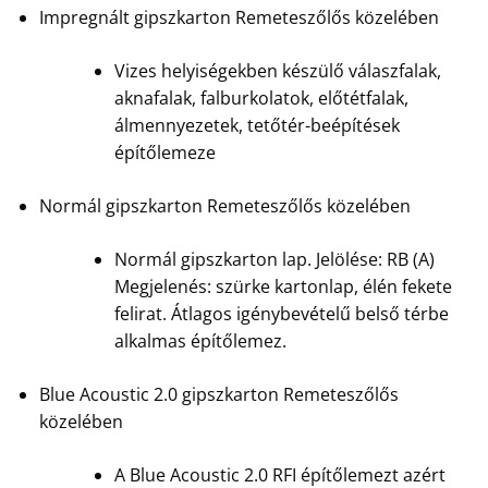
Impregnált gipszkarton Remeteszőlős közelében
Vizes helyiségekben készülő válaszfalak,
aknafalak, falburkolatok, előtétfalak,
álmennyezetek, tetőtér-beépítések
építőlemeze
Normál gipszkarton Remeteszőlős közelében
Normál gipszkarton lap. Jelölése: RB (A)
Megjelenés: szürke kartonlap, élén fekete
felirat. Átlagos igénybevételű belső térbe
alkalmas építőlemez.
Blue Acoustic 2.0 gipszkarton Remeteszőlős
közelében
A Blue Acoustic 2.0 RFI építőlemezt azért