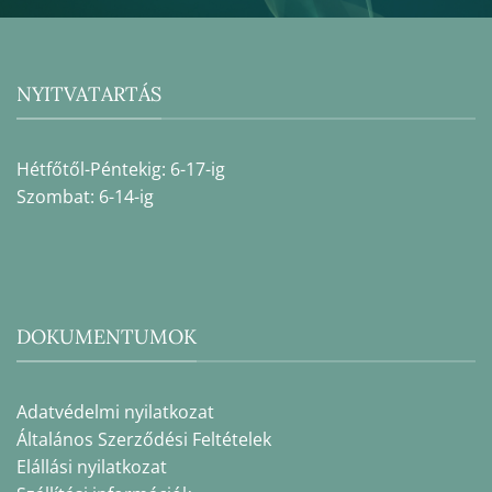
NYITVATARTÁS
Hétfőtől-Péntekig: 6-17-ig
Szombat: 6-14-ig
DOKUMENTUMOK
Adatvédelmi nyilatkozat
Általános Szerződési Feltételek
Elállási nyilatkozat