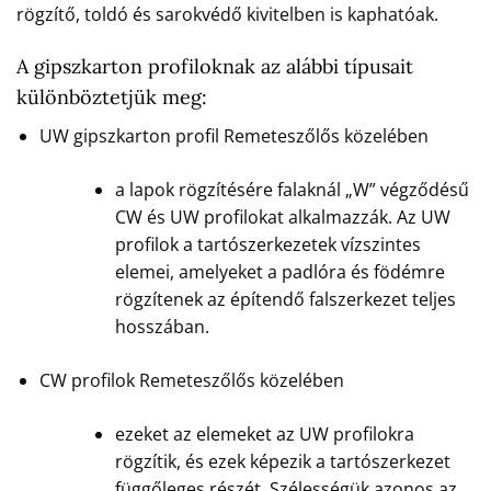
rögzítő, toldó és sarokvédő kivitelben is kaphatóak.
A gipszkarton profiloknak az alábbi típusait
különböztetjük meg:
UW gipszkarton profil Remeteszőlős közelében
a lapok rögzítésére falaknál „W” végződésű
CW és UW profilokat alkalmazzák. Az UW
profilok a tartószerkezetek vízszintes
elemei, amelyeket a padlóra és födémre
rögzítenek az építendő falszerkezet teljes
hosszában.
CW profilok Remeteszőlős közelében
ezeket az elemeket az UW profilokra
rögzítik, és ezek képezik a tartószerkezet
függőleges részét. Szélességük azonos az