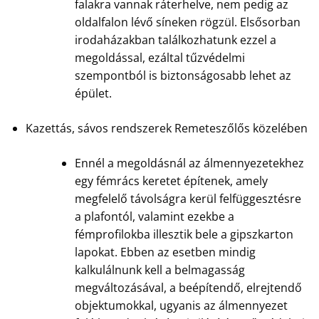
falakra vannak ráterhelve, nem pedig az
oldalfalon lévő síneken rögzül. Elsősorban
irodaházakban találkozhatunk ezzel a
megoldással, ezáltal tűzvédelmi
szempontból is biztonságosabb lehet az
épület.
Kazettás, sávos rendszerek Remeteszőlős közelében
Ennél a megoldásnál az álmennyezetekhez
egy fémrács keretet építenek, amely
megfelelő távolságra kerül felfüggesztésre
a plafontól, valamint ezekbe a
fémprofilokba illesztik bele a gipszkarton
lapokat. Ebben az esetben mindig
kalkulálnunk kell a belmagasság
megváltozásával, a beépítendő, elrejtendő
objektumokkal, ugyanis az álmennyezet