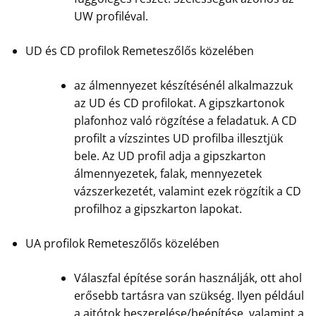
UW profiléval.
UD és CD profilok Remeteszőlős közelében
az álmennyezet készítésénél alkalmazzuk
az UD és CD profilokat. A gipszkartonok
plafonhoz való rögzítése a feladatuk. A CD
profilt a vízszintes UD profilba illesztjük
bele. Az UD profil adja a gipszkarton
álmennyezetek, falak, mennyezetek
vázszerkezetét, valamint ezek rögzítik a CD
profilhoz a gipszkarton lapokat.
UA profilok Remeteszőlős közelében
Válaszfal építése során használják, ott ahol
erősebb tartásra van szükség. Ilyen például
a ajtótok beszerelése/beépítése, valamint a