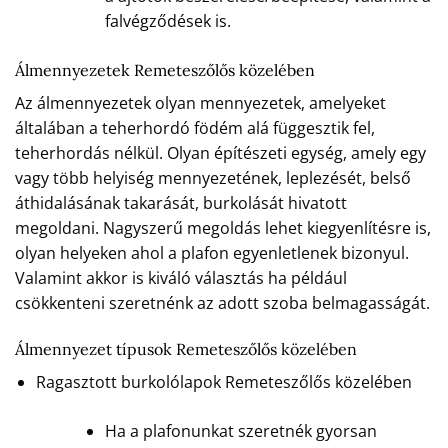
falvégződések is.
Álmennyezetek Remeteszőlős közelében
Az álmennyezetek olyan mennyezetek, amelyeket
általában a teherhordó födém alá függesztik fel,
teherhordás nélkül. Olyan építészeti egység, amely egy
vagy több helyiség mennyezetének, leplezését, belső
áthidalásának takarását, burkolását hivatott
megoldani. Nagyszerű megoldás lehet kiegyenlítésre is,
olyan helyeken ahol a plafon egyenletlenek bizonyul.
Valamint akkor is kiváló választás ha például
csökkenteni szeretnénk az adott szoba belmagasságát.
Álmennyezet típusok Remeteszőlős közelében
Ragasztott burkolólapok Remeteszőlős közelében
Ha a plafonunkat szeretnék gyorsan