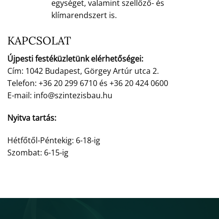
egységet, valamint szellőző- és
klímarendszert is.
KAPCSOLAT
Újpesti festéküzletünk elérhetőségei:
Cím: 1042 Budapest, Görgey Artúr utca 2.
Telefon: +36 20 299 6710 és +36 20 424 0600
E-mail: info@szintezisbau.hu
Nyitva tartás:
Hétfőtől-Péntekig: 6-18-ig
Szombat: 6-15-ig