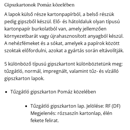
Gipszkartonok Pomáz közelében
A lapok külső része kartonpapírból, a belső részük
pedig gipszből készül. Elő- és hátoldaluk olyan típusú
kartonpapír burkolatból van, amely jellemzően
környezetbarát vagy újrahasznosított anyagból készül.
A nehézfémeket és a sókat, amelyek a papírok között
szoktak előfordulni, azokat a gyártás során eltávolítják.
5 különböző típusú gipszkartont különböztetünk meg:
tűzgátló, normál, impregnált, valamint tűz- és vízálló
gipszkarton lapok.
Tűzgátló gipszkarton Pomáz közelében
Tűzgátló gipszkarton lap. Jelölése: RF (DF)
Megjelenés: rózsaszín kartonlap, élén
fekete felirat.