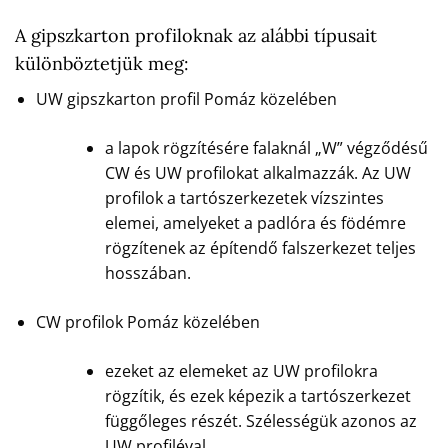
A gipszkarton profiloknak az alábbi típusait
különböztetjük meg:
UW gipszkarton profil Pomáz közelében
a lapok rögzítésére falaknál „W” végződésű
CW és UW profilokat alkalmazzák. Az UW
profilok a tartószerkezetek vízszintes
elemei, amelyeket a padlóra és födémre
rögzítenek az építendő falszerkezet teljes
hosszában.
CW profilok Pomáz közelében
ezeket az elemeket az UW profilokra
rögzítik, és ezek képezik a tartószerkezet
függőleges részét. Szélességük azonos az
UW profiléval.