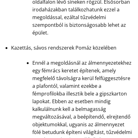
oldalfalon lévő síneken rögzül. Elsősorban
irodaházakban találkozhatunk ezzel a
megoldással, ezáltal tűzvédelmi
szempontból is biztonságosabb lehet az
épület.
Kazettás, sávos rendszerek Pomáz közelében
Ennél a megoldásnál az álmennyezetekhez
egy fémrács keretet építenek, amely
megfelelő távolságra kerül felfüggesztésre
a plafontól, valamint ezekbe a
fémprofilokba illesztik bele a gipszkarton
lapokat. Ebben az esetben mindig
kalkulálnunk kell a belmagasság
megváltozásával, a beépítendő, elrejtendő
objektumokkal, ugyanis az álmennyezet
fölé betudunk építeni világítást, tűzvédelmi