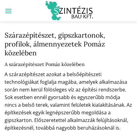
Skip
to
content
Szárazépítészet, gipszkartonok,
profilok, álmennyezetek Pomáz
közelében
A szárazépítészet Pomáz közelében
A szárazépítészet azokat a belsőépítészeti
technológiákat foglalja magába, amelyek alkalmazása
során nem kerül fölösleges víz az építési rendszerbe.
Sok esetben ennél gyorsabb és egyszerűbb módja
nincs a belső terek, valamint felületek kialakításának. Az
építkezések egyik legnépszerűbb megoldása a
gipszkarton. Előszeretettel alkalmazzák felújításoknál,
építkezésnél, továbbá nagyobb beruházásoknál is.