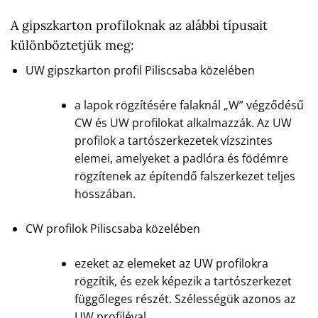
A gipszkarton profiloknak az alábbi típusait
különböztetjük meg:
UW gipszkarton profil Piliscsaba közelében
a lapok rögzítésére falaknál „W” végződésű
CW és UW profilokat alkalmazzák. Az UW
profilok a tartószerkezetek vízszintes
elemei, amelyeket a padlóra és födémre
rögzítenek az építendő falszerkezet teljes
hosszában.
CW profilok Piliscsaba közelében
ezeket az elemeket az UW profilokra
rögzítik, és ezek képezik a tartószerkezet
függőleges részét. Szélességük azonos az
UW profiléval.