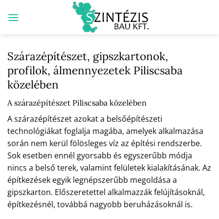
Skip
to
content
Szárazépítészet, gipszkartonok,
profilok, álmennyezetek Piliscsaba
közelében
A szárazépítészet Piliscsaba közelében
A szárazépítészet azokat a belsőépítészeti
technológiákat foglalja magába, amelyek alkalmazása
során nem kerül fölösleges víz az építési rendszerbe.
Sok esetben ennél gyorsabb és egyszerűbb módja
nincs a belső terek, valamint felületek kialakításának. Az
építkezések egyik legnépszerűbb megoldása a
gipszkarton. Előszeretettel alkalmazzák felújításoknál,
építkezésnél, továbbá nagyobb beruházásoknál is.