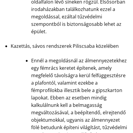
oldalfalon lévő síneken rögzül. Elsősorban
irodaházakban találkozhatunk ezzel a
megoldással, ezáltal tűzvédelmi
szempontból is biztonságosabb lehet az
épület.
Kazettás, sávos rendszerek Piliscsaba közelében
Ennél a megoldásnál az álmennyezetekhez
egy fémrács keretet építenek, amely
megfelelő távolságra kerül felfüggesztésre
a plafontól, valamint ezekbe a
fémprofilokba illesztik bele a gipszkarton
lapokat. Ebben az esetben mindig
kalkulálnunk kell a belmagasság
megváltozásával, a beépítendő, elrejtendő
objektumokkal, ugyanis az álmennyezet
fölé betudunk építeni világítást, tűzvédelmi