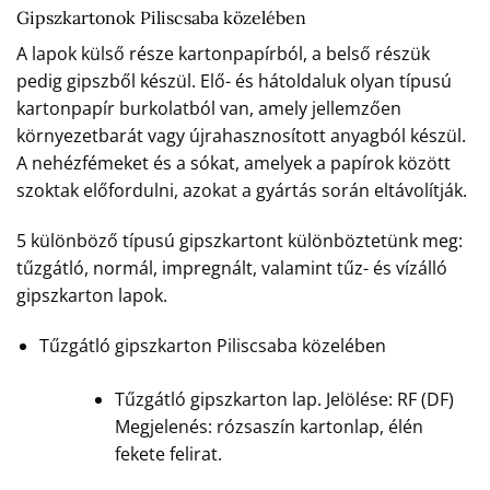
Gipszkartonok Piliscsaba közelében
A lapok külső része kartonpapírból, a belső részük
pedig gipszből készül. Elő- és hátoldaluk olyan típusú
kartonpapír burkolatból van, amely jellemzően
környezetbarát vagy újrahasznosított anyagból készül.
A nehézfémeket és a sókat, amelyek a papírok között
szoktak előfordulni, azokat a gyártás során eltávolítják.
5 különböző típusú gipszkartont különböztetünk meg:
tűzgátló, normál, impregnált, valamint tűz- és vízálló
gipszkarton lapok.
Tűzgátló gipszkarton Piliscsaba közelében
Tűzgátló gipszkarton lap. Jelölése: RF (DF)
Megjelenés: rózsaszín kartonlap, élén
fekete felirat.