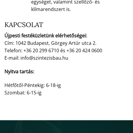
egységet, valamint szellőző- és
klímarendszert is.
KAPCSOLAT
Újpesti festéküzletünk elérhetőségei:
Cím: 1042 Budapest, Görgey Artúr utca 2.
Telefon: +36 20 299 6710 és +36 20 424 0600
E-mail: info@szintezisbau.hu
Nyitva tartás:
Hétfőtől-Péntekig: 6-18-ig
Szombat: 6-15-ig