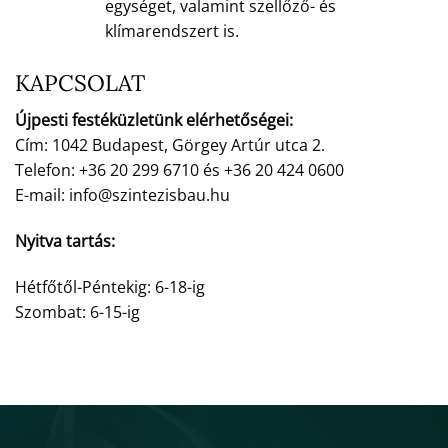
egységet, valamint szellőző- és
klímarendszert is.
KAPCSOLAT
Újpesti festéküzletünk elérhetőségei:
Cím: 1042 Budapest, Görgey Artúr utca 2.
Telefon: +36 20 299 6710 és +36 20 424 0600
E-mail: info@szintezisbau.hu
Nyitva tartás:
Hétfőtől-Péntekig: 6-18-ig
Szombat: 6-15-ig