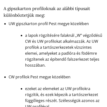
A gipszkarton profiloknak az alábbi típusait
különböztetjük meg:
UW gipszkarton profil Pest megye közelében
a lapok rögzítésére falaknál „W” végződésű
CW és UW profilokat alkalmazzák. Az UW
profilok a tartószerkezetek vízszintes
elemei, amelyeket a padlóra és födémre
rögzítenek az építendő falszerkezet teljes
hosszában.
CW profilok Pest megye közelében
ezeket az elemeket az UW profilokra
rögzítik, és ezek képezik a tartószerkezet
függőleges részét. Szélességük azonos az
UW profiléval.