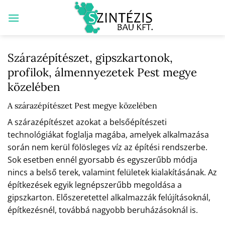
Skip
to
content
Szárazépítészet, gipszkartonok,
profilok, álmennyezetek Pest megye
közelében
A szárazépítészet Pest megye közelében
A szárazépítészet azokat a belsőépítészeti
technológiákat foglalja magába, amelyek alkalmazása
során nem kerül fölösleges víz az építési rendszerbe.
Sok esetben ennél gyorsabb és egyszerűbb módja
nincs a belső terek, valamint felületek kialakításának. Az
építkezések egyik legnépszerűbb megoldása a
gipszkarton. Előszeretettel alkalmazzák felújításoknál,
építkezésnél, továbbá nagyobb beruházásoknál is.