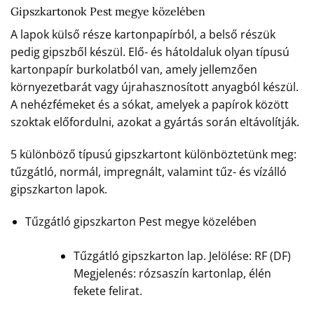
Gipszkartonok Pest megye közelében
A lapok külső része kartonpapírból, a belső részük
pedig gipszből készül. Elő- és hátoldaluk olyan típusú
kartonpapír burkolatból van, amely jellemzően
környezetbarát vagy újrahasznosított anyagból készül.
A nehézfémeket és a sókat, amelyek a papírok között
szoktak előfordulni, azokat a gyártás során eltávolítják.
5 különböző típusú gipszkartont különböztetünk meg:
tűzgátló, normál, impregnált, valamint tűz- és vízálló
gipszkarton lapok.
Tűzgátló gipszkarton Pest megye közelében
Tűzgátló gipszkarton lap. Jelölése: RF (DF)
Megjelenés: rózsaszín kartonlap, élén
fekete felirat.