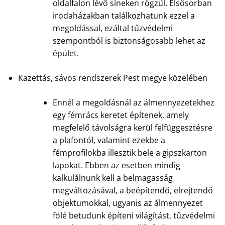
oldalfalon lévő síneken rögzül. Elsősorban
irodaházakban találkozhatunk ezzel a
megoldással, ezáltal tűzvédelmi
szempontból is biztonságosabb lehet az
épület.
Kazettás, sávos rendszerek Pest megye közelében
Ennél a megoldásnál az álmennyezetekhez
egy fémrács keretet építenek, amely
megfelelő távolságra kerül felfüggesztésre
a plafontól, valamint ezekbe a
fémprofilokba illesztik bele a gipszkarton
lapokat. Ebben az esetben mindig
kalkulálnunk kell a belmagasság
megváltozásával, a beépítendő, elrejtendő
objektumokkal, ugyanis az álmennyezet
fölé betudunk építeni világítást, tűzvédelmi