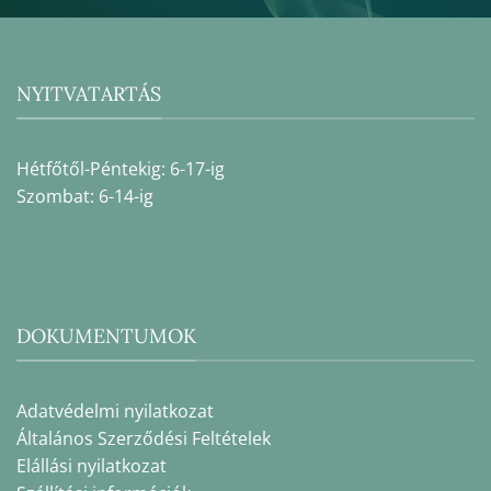
NYITVATARTÁS
Hétfőtől-Péntekig: 6-17-ig
Szombat: 6-14-ig
DOKUMENTUMOK
Adatvédelmi nyilatkozat
Általános Szerződési Feltételek
Elállási nyilatkozat