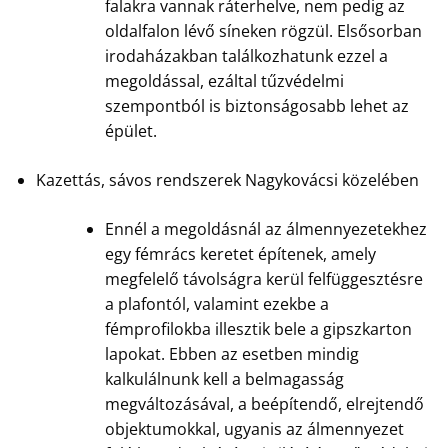
falakra vannak ráterhelve, nem pedig az
oldalfalon lévő síneken rögzül. Elsősorban
irodaházakban találkozhatunk ezzel a
megoldással, ezáltal tűzvédelmi
szempontból is biztonságosabb lehet az
épület.
Kazettás, sávos rendszerek Nagykovácsi közelében
Ennél a megoldásnál az álmennyezetekhez
egy fémrács keretet építenek, amely
megfelelő távolságra kerül felfüggesztésre
a plafontól, valamint ezekbe a
fémprofilokba illesztik bele a gipszkarton
lapokat. Ebben az esetben mindig
kalkulálnunk kell a belmagasság
megváltozásával, a beépítendő, elrejtendő
objektumokkal, ugyanis az álmennyezet