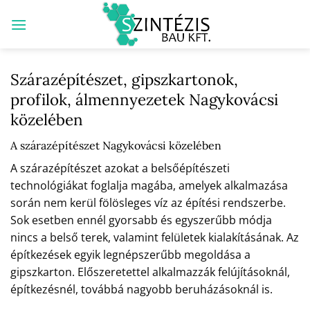
Skip
to
content
Szárazépítészet, gipszkartonok,
profilok, álmennyezetek Nagykovácsi
közelében
A szárazépítészet Nagykovácsi közelében
A szárazépítészet azokat a belsőépítészeti
technológiákat foglalja magába, amelyek alkalmazása
során nem kerül fölösleges víz az építési rendszerbe.
Sok esetben ennél gyorsabb és egyszerűbb módja
nincs a belső terek, valamint felületek kialakításának. Az
építkezések egyik legnépszerűbb megoldása a
gipszkarton. Előszeretettel alkalmazzák felújításoknál,
építkezésnél, továbbá nagyobb beruházásoknál is.