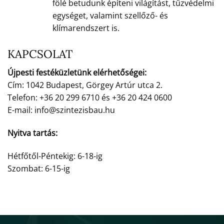
fölé betudunk építeni világítást, tűzvédelmi
egységet, valamint szellőző- és
klímarendszert is.
KAPCSOLAT
Újpesti festéküzletünk elérhetőségei:
Cím: 1042 Budapest, Görgey Artúr utca 2.
Telefon: +36 20 299 6710 és +36 20 424 0600
E-mail: info@szintezisbau.hu
Nyitva tartás:
Hétfőtől-Péntekig: 6-18-ig
Szombat: 6-15-ig