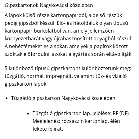
Gipszkartonok Nagykovácsi közelében
A lapok külső része kartonpapírból, a belső részük
pedig gipszből készül. Elő- és hátoldaluk olyan típusú
kartonpapír burkolatból van, amely jellemzően
környezetbarát vagy újrahasznosított anyagból készül.
A nehézfémeket és a sókat, amelyek a papírok között
szoktak előfordulni, azokat a gyártás során eltávolítják.
5 különböző típusú gipszkartont különböztetünk meg:
tűzgátló, normál, impregnált, valamint tűz- és vízálló
gipszkarton lapok.
Tűzgátló gipszkarton Nagykovácsi közelében
Tűzgátló gipszkarton lap. Jelölése: RF (DF)
Megjelenés: rózsaszín kartonlap, élén
fekete felirat.