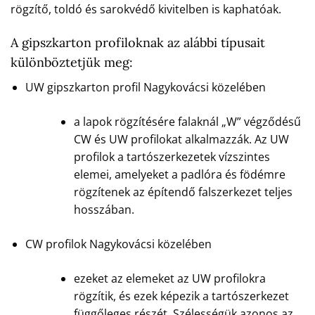
rögzítő, toldó és sarokvédő kivitelben is kaphatóak.
A gipszkarton profiloknak az alábbi típusait
különböztetjük meg:
UW gipszkarton profil Nagykovácsi közelében
a lapok rögzítésére falaknál „W” végződésű
CW és UW profilokat alkalmazzák. Az UW
profilok a tartószerkezetek vízszintes
elemei, amelyeket a padlóra és födémre
rögzítenek az építendő falszerkezet teljes
hosszában.
CW profilok Nagykovácsi közelében
ezeket az elemeket az UW profilokra
rögzítik, és ezek képezik a tartószerkezet
függőleges részét. Szélességük azonos az