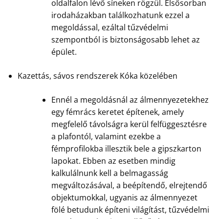
oldalfalon lévő síneken rögzül. Elsősorban
irodaházakban találkozhatunk ezzel a
megoldással, ezáltal tűzvédelmi
szempontból is biztonságosabb lehet az
épület.
Kazettás, sávos rendszerek Kóka közelében
Ennél a megoldásnál az álmennyezetekhez
egy fémrács keretet építenek, amely
megfelelő távolságra kerül felfüggesztésre
a plafontól, valamint ezekbe a
fémprofilokba illesztik bele a gipszkarton
lapokat. Ebben az esetben mindig
kalkulálnunk kell a belmagasság
megváltozásával, a beépítendő, elrejtendő
objektumokkal, ugyanis az álmennyezet
fölé betudunk építeni világítást, tűzvédelmi