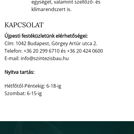
egységet, valamint szellőző- és
klímarendszert is.
KAPCSOLAT
Újpesti festéküzletünk elérhetőségei:
Cím: 1042 Budapest, Görgey Artúr utca 2.
Telefon: +36 20 299 6710 és +36 20 424 0600
E-mail: info@szintezisbau.hu
Nyitva tartás:
Hétfőtől-Péntekig: 6-18-ig
Szombat: 6-15-ig