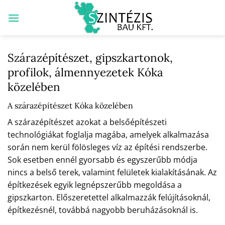
Skip
to
content
Szárazépítészet, gipszkartonok,
profilok, álmennyezetek Kóka
közelében
A szárazépítészet Kóka közelében
A szárazépítészet azokat a belsőépítészeti
technológiákat foglalja magába, amelyek alkalmazása
során nem kerül fölösleges víz az építési rendszerbe.
Sok esetben ennél gyorsabb és egyszerűbb módja
nincs a belső terek, valamint felületek kialakításának. Az
építkezések egyik legnépszerűbb megoldása a
gipszkarton. Előszeretettel alkalmazzák felújításoknál,
építkezésnél, továbbá nagyobb beruházásoknál is.