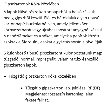
Gipszkartonok Kóka közelében
A lapok külső része kartonpapírból, a belső részük
pedig gipszből készül. Elő- és hátoldaluk olyan típusú
kartonpapír burkolatból van, amely jellemzően
környezetbarát vagy újrahasznosított anyagból készül.
A nehézfémeket és a sókat, amelyek a papírok között
szoktak előfordulni, azokat a gyártás során eltávolítják.
5 különböző típusú gipszkartont különböztetünk meg:
tűzgátló, normál, impregnált, valamint tűz- és vízálló
gipszkarton lapok.
Tűzgátló gipszkarton Kóka közelében
Tűzgátló gipszkarton lap. Jelölése: RF (DF)
Megjelenés: rózsaszín kartonlap, élén
fekete felirat.