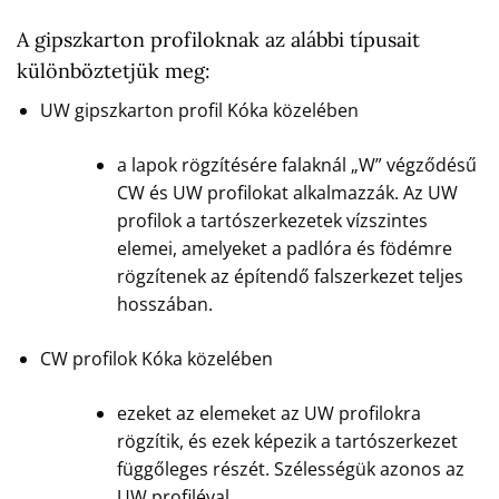
A gipszkarton profiloknak az alábbi típusait
különböztetjük meg:
UW gipszkarton profil Kóka közelében
a lapok rögzítésére falaknál „W” végződésű
CW és UW profilokat alkalmazzák. Az UW
profilok a tartószerkezetek vízszintes
elemei, amelyeket a padlóra és födémre
rögzítenek az építendő falszerkezet teljes
hosszában.
CW profilok Kóka közelében
ezeket az elemeket az UW profilokra
rögzítik, és ezek képezik a tartószerkezet
függőleges részét. Szélességük azonos az
UW profiléval.