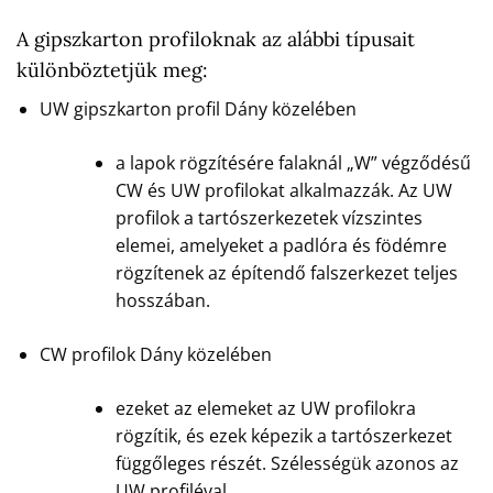
A gipszkarton profiloknak az alábbi típusait
különböztetjük meg:
UW gipszkarton profil Dány közelében
a lapok rögzítésére falaknál „W” végződésű
CW és UW profilokat alkalmazzák. Az UW
profilok a tartószerkezetek vízszintes
elemei, amelyeket a padlóra és födémre
rögzítenek az építendő falszerkezet teljes
hosszában.
CW profilok Dány közelében
ezeket az elemeket az UW profilokra
rögzítik, és ezek képezik a tartószerkezet
függőleges részét. Szélességük azonos az
UW profiléval.