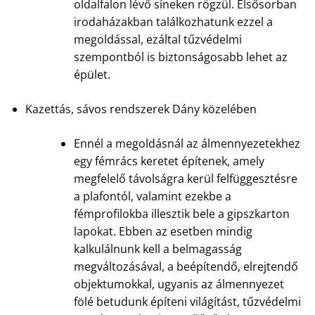
oldalfalon lévő síneken rögzül. Elsősorban
irodaházakban találkozhatunk ezzel a
megoldással, ezáltal tűzvédelmi
szempontból is biztonságosabb lehet az
épület.
Kazettás, sávos rendszerek Dány közelében
Ennél a megoldásnál az álmennyezetekhez
egy fémrács keretet építenek, amely
megfelelő távolságra kerül felfüggesztésre
a plafontól, valamint ezekbe a
fémprofilokba illesztik bele a gipszkarton
lapokat. Ebben az esetben mindig
kalkulálnunk kell a belmagasság
megváltozásával, a beépítendő, elrejtendő
objektumokkal, ugyanis az álmennyezet
fölé betudunk építeni világítást, tűzvédelmi