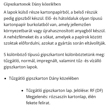
Gipszkartonok Dány közelében
A lapok külső része kartonpapírból, a belső részük
pedig gipszből készül. Elő- és hátoldaluk olyan típusú
kartonpapír burkolatból van, amely jellemzően
környezetbarát vagy újrahasznosított anyagból készül.
A nehézfémeket és a sókat, amelyek a papírok között
szoktak előfordulni, azokat a gyártás során eltávolítják.
5 különböző típusú gipszkartont különböztetünk meg:
tűzgátló, normál, impregnált, valamint tűz- és vízálló
gipszkarton lapok.
Tűzgátló gipszkarton Dány közelében
Tűzgátló gipszkarton lap. Jelölése: RF (DF)
Megjelenés: rózsaszín kartonlap, élén
fekete felirat.