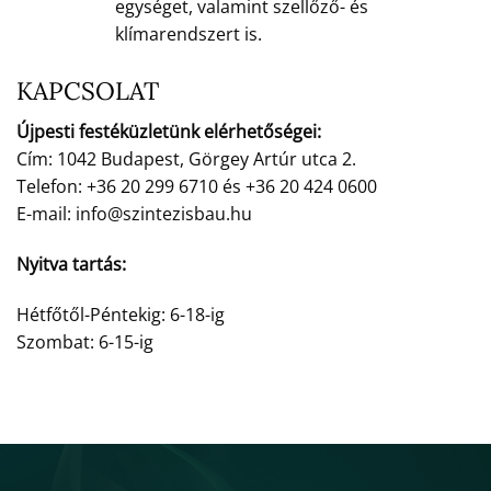
egységet, valamint szellőző- és
klímarendszert is.
KAPCSOLAT
Újpesti festéküzletünk elérhetőségei:
Cím: 1042 Budapest, Görgey Artúr utca 2.
Telefon: +36 20 299 6710 és +36 20 424 0600
E-mail: info@szintezisbau.hu
Nyitva tartás:
Hétfőtől-Péntekig: 6-18-ig
Szombat: 6-15-ig