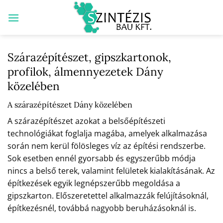
Skip
to
content
Szárazépítészet, gipszkartonok,
profilok, álmennyezetek Dány
közelében
A szárazépítészet Dány közelében
A szárazépítészet azokat a belsőépítészeti
technológiákat foglalja magába, amelyek alkalmazása
során nem kerül fölösleges víz az építési rendszerbe.
Sok esetben ennél gyorsabb és egyszerűbb módja
nincs a belső terek, valamint felületek kialakításának. Az
építkezések egyik legnépszerűbb megoldása a
gipszkarton. Előszeretettel alkalmazzák felújításoknál,
építkezésnél, továbbá nagyobb beruházásoknál is.