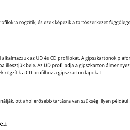
ofilokra rögzítik, és ezek képezik a tartószerkezet függőle
 alkalmazzuk az UD és CD profilokat. A gipszkartonok plafon
ilba illesztjük bele. Az UD profil adja a gipszkarton álmennye
k rögzítik a CD profilhoz a gipszkarton lapokat.
nálják, ott ahol erősebb tartásra van szükség. Ilyen például
ben