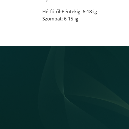
Hétfőtől-Péntekig: 6-18-ig
Szombat: 6-15-ig