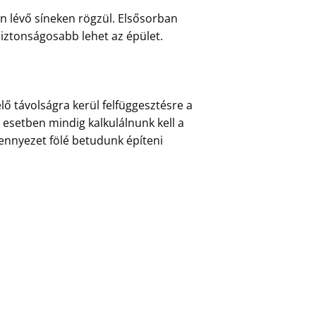
n lévő síneken rögzül. Elsősorban
iztonságosabb lehet az épület.
ő távolságra kerül felfüggesztésre a
z esetben mindig kalkulálnunk kell a
ennyezet fölé betudunk építeni