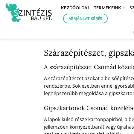
Skip
KEZDŐOLDAL
TERMÉKEINK
S
to
content
ÁRAJÁNLAT KÉRÉS
Szárazépítészet, gipsz
A szárazépítészet Csomád köze
A szárazépítészet azokat a belsőépítész
rendszerbe. Sok esetben ennél gyorsabb 
legnépszerűbb megoldása a gipszkarton.
Gipszkartonok Csomád közeléb
A lapok külső része kartonpapírból, a be
jellemzően környezetbarát vagy újrahasz