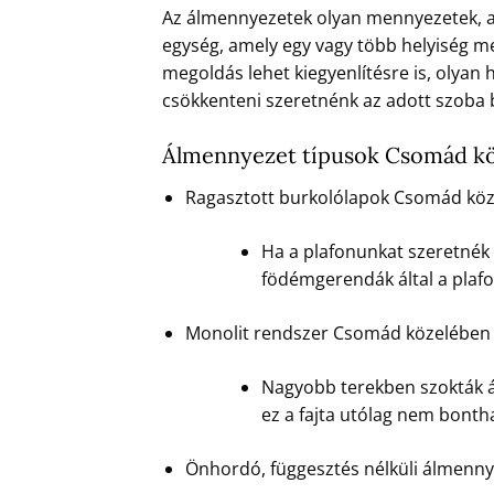
Az álmennyezetek olyan mennyezetek, ame
egység, amely egy vagy több helyiség m
megoldás lehet kiegyenlítésre is, olyan 
csökkenteni szeretnénk az adott szoba
Álmennyezet típusok Csomád k
Ragasztott burkolólapok Csomád kö
Ha a plafonunkat szeretnék 
födémgerendák által a plafo
Monolit rendszer Csomád közelében
Nagyobb terekben szokták á
ez a fajta utólag nem bonth
Önhordó, függesztés nélküli álmenn