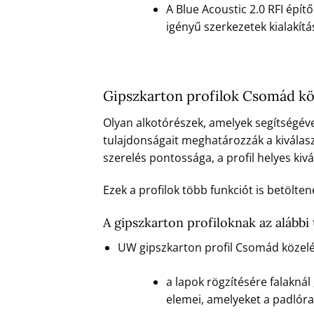
A Blue Acoustic 2.0 RFI épít
igényű szerkezetek kialakít
Gipszkarton profilok Csomád k
Olyan alkotórészek, amelyek segítségével 
tulajdonságait meghatározzák a kiválasz
szerelés pontossága, a profil helyes kiv
Ezek a profilok több funkciót is betölte
A gipszkarton profiloknak az alábbi
UW gipszkarton profil Csomád közel
a lapok rögzítésére falakná
elemei, amelyeket a padlóra