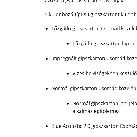
azokat a gyártás során eltávolítják.
5 különböző típusú gipszkartont különbö
Tűzgátló gipszkarton Csomád közel
Tűzgátló gipszkarton lap. Jel
Impregnált gipszkarton Csomád köz
Vizes helyiségekben készülő 
Normál gipszkarton Csomád közeléb
Normál gipszkarton lap. Jelö
alkalmas építőlemez.
Blue Acoustic 2.0 gipszkarton Csomá