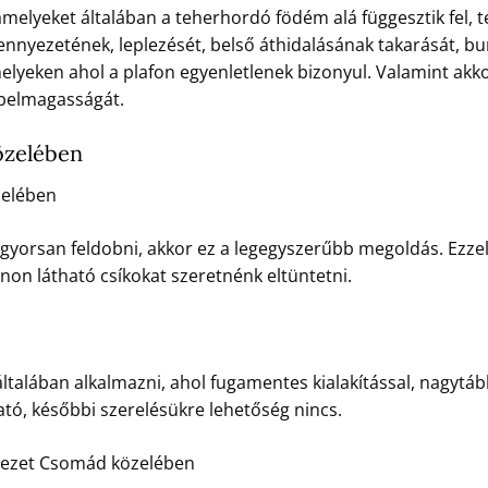
lyeket általában a teherhordó födém alá függesztik fel, te
ennyezetének, leplezését, belső áthidalásának takarását, b
helyeken ahol a plafon egyenletlenek bizonyul. Valamint akkor
 belmagasságát.
özelében
zelében
gyorsan feldobni, akkor ez a legegyszerűbb megoldás. Ezze
non látható csíkokat szeretnénk eltüntetni.
ltalában alkalmazni, ahol fugamentes kialakítással, nagyt
ató, későbbi szerelésükre lehetőség nincs.
yezet Csomád közelében