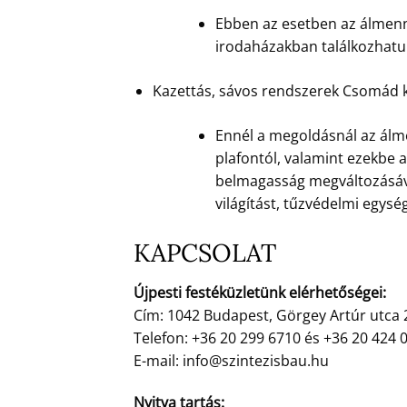
Ebben az esetben az álmenny
irodaházakban találkozhatun
Kazettás, sávos rendszerek Csomád 
Ennél a megoldásnál az álme
plafontól, valamint ezekbe a
belmagasság megváltozásáva
világítást, tűzvédelmi egység
KAPCSOLAT
Újpesti festéküzletünk elérhetőségei:
Cím: 1042 Budapest, Görgey Artúr utca 
Telefon: +36 20 299 6710 és +36 20 424 
E-mail: info@szintezisbau.hu
Nyitva tartás: