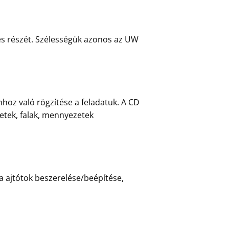
ges részét. Szélességük azonos az UW
hoz való rögzítése a feladatuk. A CD
zetek, falak, mennyezetek
 a ajtótok beszerelése/beépítése,