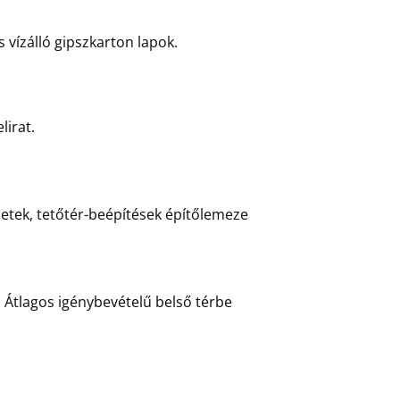
 vízálló gipszkarton lapok.
lirat.
ezetek, tetőtér-beépítések építőlemeze
t. Átlagos igénybevételű belső térbe