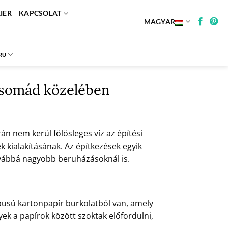
IER
KAPCSOLAT
MAGYAR
RU
 Csomád közelében
án nem kerül fölösleges víz az építési
 kialakításának. Az építkezések egyik
továbbá nagyobb beruházásoknál is.
típusú kartonpapír burkolatból van, amely
ek a papírok között szoktak előfordulni,