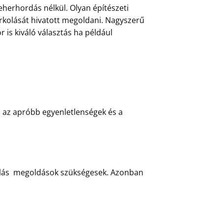
herhordás nélkül. Olyan építészeti
urkolását hivatott megoldani. Nagyszerű
 is kiváló választás ha például
l az apróbb egyenletlenségek és a
áblás megoldások szükségesek. Azonban