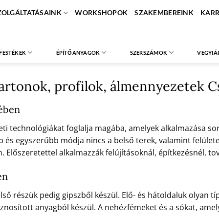
ZOLGÁLTATÁSAINK
WORKSHOPOK
SZAKEMBEREINK
KARR
FESTÉKEK
ÉPÍTŐANYAGOK
SZERSZÁMOK
VEGYIÁ
kartonok, profilok, álmennyezetek
lében
eti technológiákat foglalja magába, amelyek alkalmazása sor
és egyszerűbb módja nincs a belső terek, valamint felületek
 Előszeretettel alkalmazzák felújításoknál, építkezésnél, 
en
lső részük pedig gipszből készül. Elő- és hátoldaluk olyan 
nosított anyagból készül. A nehézfémeket és a sókat, amely