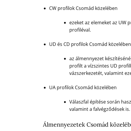
CW profilok Csomád közelében
ezeket az elemeket az UW pr
profiléval.
UD és CD profilok Csomád közelében
az álmennyezet készítésénél
profilt a vízszintes UD prof
vázszerkezetét, valamint eze
UA profilok Csomád közelében
Válaszfal építése során hasz
valamint a falvégződések is.
Álmennyezetek Csomád közelé