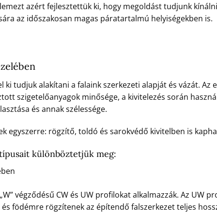
őlemezt azért fejlesztettük ki, hogy megoldást tudjunk kínáln
ására az időszakosan magas páratartalmú helyiségekben is.
özelében
ki tudjuk alakítani a falaink szerkezeti alapját és vázát. Az e
tott szigetelőanyagok minősége, a kivitelezés során haszná
álasztása és annak szélessége.
nek egyszerre: rögzítő, toldó és sarokvédő kivitelben is kaph
 típusait különböztetjük meg:
ében
l „W” végződésű CW és UW profilokat alkalmazzák. Az UW prof
 és födémre rögzítenek az építendő falszerkezet teljes hos