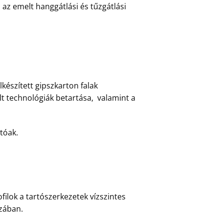
i az emelt hanggátlási és tűzgátlási
lkészített gipszkarton falak
lt technológiák betartása, valamint a
atóak.
ilok a tartószerkezetek vízszintes
szában.