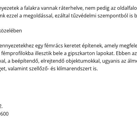
ezetek a falakra vannak ráterhelve, nem pedig az oldalfalo
k ezzel a megoldással, ezáltal tűzvédelmi szempontból is b
közelében
nnyezetekhez egy fémrács keretet építenek, amely megfelel
 fémprofilokba illesztik bele a gipszkarton lapokat. Ebben a
l, a beépítendő, elrejtendő objektumokkal, ugyanis az álm
et, valamint szellőző- és klímarendszert is.
2.
0600