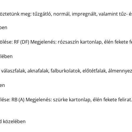
ztetünk meg: tűzgátló, normál, impregnált, valamint tűz- és
ében
ölése: RF (DF) Megjelenés: rózsaszín kartonlap, élén fekete fe
elében
válaszfalak, aknafalak, falburkolatok, előtétfalak, álmenny
en
lése: RB (A) Megjelenés: szürke kartonlap, élén fekete felira
d közelében