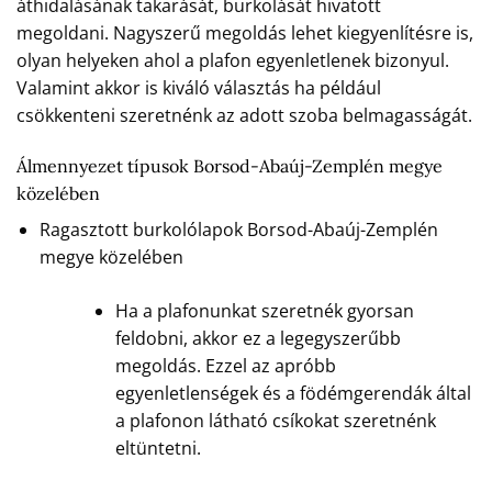
áthidalásának takarását, burkolását hivatott
megoldani. Nagyszerű megoldás lehet kiegyenlítésre is,
olyan helyeken ahol a plafon egyenletlenek bizonyul.
Valamint akkor is kiváló választás ha például
csökkenteni szeretnénk az adott szoba belmagasságát.
Álmennyezet típusok Borsod-Abaúj-Zemplén megye
közelében
Ragasztott burkolólapok Borsod-Abaúj-Zemplén
megye közelében
Ha a plafonunkat szeretnék gyorsan
feldobni, akkor ez a legegyszerűbb
megoldás. Ezzel az apróbb
egyenletlenségek és a födémgerendák által
a plafonon látható csíkokat szeretnénk
eltüntetni.