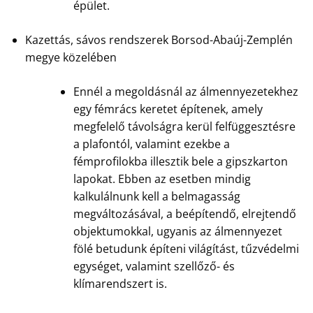
épület.
Kazettás, sávos rendszerek Borsod-Abaúj-Zemplén
megye közelében
Ennél a megoldásnál az álmennyezetekhez
egy fémrács keretet építenek, amely
megfelelő távolságra kerül felfüggesztésre
a plafontól, valamint ezekbe a
fémprofilokba illesztik bele a gipszkarton
lapokat. Ebben az esetben mindig
kalkulálnunk kell a belmagasság
megváltozásával, a beépítendő, elrejtendő
objektumokkal, ugyanis az álmennyezet
fölé betudunk építeni világítást, tűzvédelmi
egységet, valamint szellőző- és
klímarendszert is.