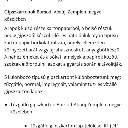
Gipszkartonok Borsod-Abaúj-Zemplén megye
közelében
A lapok külső része kartonpapírból, a belső részük
pedig gipszből készül. Elő- és hátoldaluk olyan típusú
kartonpapír burkolatból van, amely jellemzően
környezetbarát vagy újrahasznosított anyagból készül.
A nehézfémeket és a sókat, amelyek a papírok között
szoktak előfordulni, azokat a gyártás során eltávolítják.
5 különböző típusú gipszkartont különböztetünk meg:
tűzgátló, normál, impregnált, valamint tűz- és vízálló
gipszkarton lapok.
Tűzgátló gipszkarton Borsod-Abaúj-Zemplén megye
közelében
Tűzgátló gipszkarton lap. Jelölése: RF (DF)