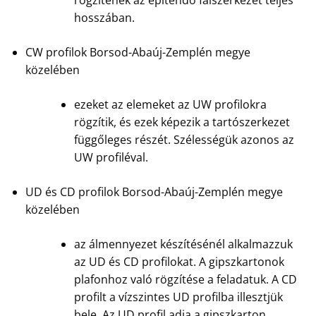
hosszában.
CW profilok Borsod-Abaúj-Zemplén megye
közelében
ezeket az elemeket az UW profilokra
rögzítik, és ezek képezik a tartószerkezet
függőleges részét. Szélességük azonos az
UW profiléval.
UD és CD profilok Borsod-Abaúj-Zemplén megye
közelében
az álmennyezet készítésénél alkalmazzuk
az UD és CD profilokat. A gipszkartonok
plafonhoz való rögzítése a feladatuk. A CD
profilt a vízszintes UD profilba illesztjük
bele. Az UD profil adja a gipszkarton