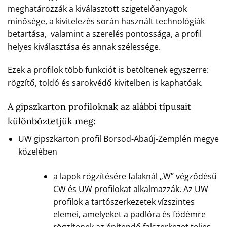
meghatározzák a kiválasztott szigetelőanyagok
minősége, a kivitelezés során használt technológiák
betartása, valamint a szerelés pontossága, a profil
helyes kiválasztása és annak szélessége.
Ezek a profilok több funkciót is betöltenek egyszerre:
rögzítő, toldó és sarokvédő kivitelben is kaphatóak.
A gipszkarton profiloknak az alábbi típusait
különböztetjük meg:
UW gipszkarton profil Borsod-Abaúj-Zemplén megye
közelében
a lapok rögzítésére falaknál „W” végződésű
CW és UW profilokat alkalmazzák. Az UW
profilok a tartószerkezetek vízszintes
elemei, amelyeket a padlóra és födémre
rögzítenek az építendő falszerkezet teljes