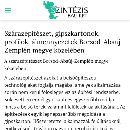
Skip
to
content
Szárazépítészet, gipszkartonok,
profilok, álmennyezetek Borsod-Abaúj-
Zemplén megye közelében
A szárazépítészet Borsod-Abaúj-Zemplén megye
közelében
A szárazépítészet azokat a belsőépítészeti
technológiákat foglalja magába, amelyek alkalmazása
során nem kerül fölösleges víz az építési rendszerbe.
Sok esetben ennél gyorsabb és egyszerűbb módja
nincs a belső terek, valamint felületek kialakításának. Az
építkezések egyik legnépszerűbb megoldása a
gipszkarton. Előszeretettel alkalmazzák felújításoknál,
építkezésnél, továbbá nagyobb beruházásoknál is.