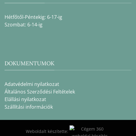
Hétfőtől-Péntekig: 6-17-ig
Szombat: 6-14-ig
DOKUMENTUMOK
Adatvédelmi nyilatkozat
Általános Szerződési Feltételek
Elállási nyilatkozat
Szállítási információk
Weboldalt készítette: