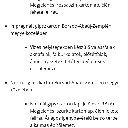
Megjelenés: rózsaszín kartonlap, élén
fekete felirat.
Impregnált gipszkarton Borsod-Abaúj-Zemplén
megye közelében
Vizes helyiségekben készülő válaszfalak,
aknafalak, falburkolatok, előtétfalak,
álmennyezetek, tetőtér-beépítések
építőlemeze
Normál gipszkarton Borsod-Abaúj-Zemplén megye
közelében
Normál gipszkarton lap. Jelölése: RB (A)
Megjelenés: szürke kartonlap, élén fekete
felirat. Átlagos igénybevételű belső térbe
alkalmas építőlemez.