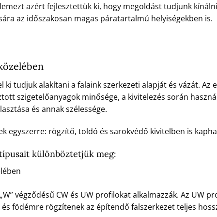
őlemezt azért fejlesztettük ki, hogy megoldást tudjunk kínáln
ására az időszakosan magas páratartalmú helyiségekben is.
 közelében
ki tudjuk alakítani a falaink szerkezeti alapját és vázát. Az e
tott szigetelőanyagok minősége, a kivitelezés során haszná
álasztása és annak szélessége.
nek egyszerre: rögzítő, toldó és sarokvédő kivitelben is kaph
 típusait különböztetjük meg:
elében
l „W” végződésű CW és UW profilokat alkalmazzák. Az UW prof
 és födémre rögzítenek az építendő falszerkezet teljes hos