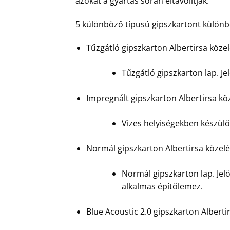
azokat a gyártás során eltávolítják.
5 különböző típusú gipszkartont különbö
Tűzgátló gipszkarton Albertirsa köze
Tűzgátló gipszkarton lap. Jel
Impregnált gipszkarton Albertirsa k
Vizes helyiségekben készülő 
Normál gipszkarton Albertirsa közel
Normál gipszkarton lap. Jelö
alkalmas építőlemez.
Blue Acoustic 2.0 gipszkarton Albert