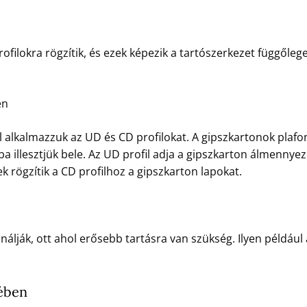
ofilokra rögzítik, és ezek képezik a tartószerkezet függőle
en
 alkalmazzuk az UD és CD profilokat. A gipszkartonok plafon
ilba illesztjük bele. Az UD profil adja a gipszkarton álmennye
k rögzítik a CD profilhoz a gipszkarton lapokat.
nálják, ott ahol erősebb tartásra van szükség. Ilyen például
ében