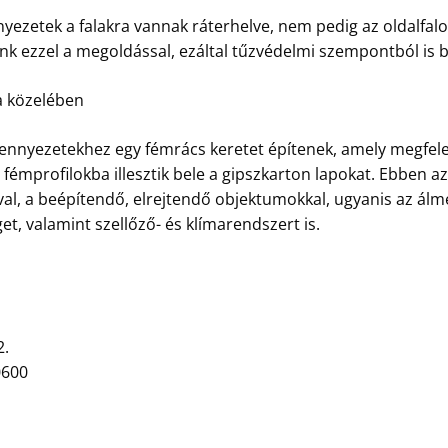
ezetek a falakra vannak ráterhelve, nem pedig az oldalfalo
k ezzel a megoldással, ezáltal tűzvédelmi szempontból is b
a közelében
nnyezetekhez egy fémrács keretet építenek, amely megfelel
 fémprofilokba illesztik bele a gipszkarton lapokat. Ebben a
l, a beépítendő, elrejtendő objektumokkal, ugyanis az álm
et, valamint szellőző- és klímarendszert is.
2.
0600