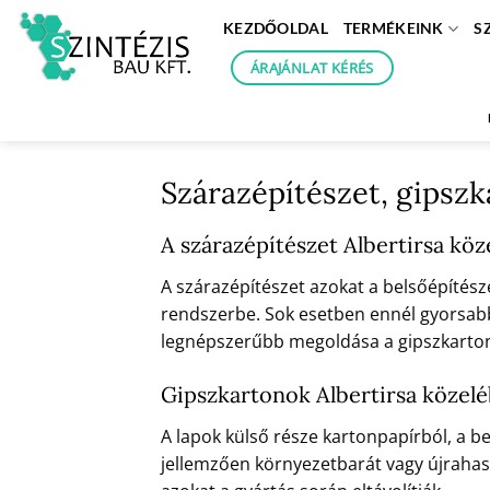
Skip
KEZDŐOLDAL
TERMÉKEINK
S
to
content
ÁRAJÁNLAT KÉRÉS
Szárazépítészet, gipszk
A szárazépítészet Albertirsa kö
A szárazépítészet azokat a belsőépítész
rendszerbe. Sok esetben ennél gyorsabb 
legnépszerűbb megoldása a gipszkarton.
Gipszkartonok Albertirsa közel
A lapok külső része kartonpapírból, a be
jellemzően környezetbarát vagy újrahasz