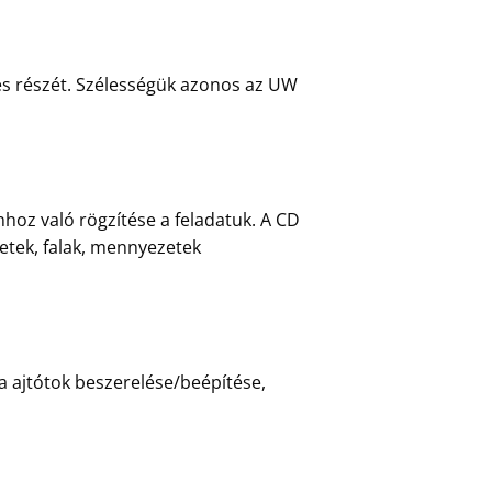
ges részét. Szélességük azonos az UW
hoz való rögzítése a feladatuk. A CD
zetek, falak, mennyezetek
 a ajtótok beszerelése/beépítése,