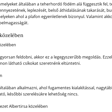
lyeket általában a teherhordó födém alá függesztik fel, te
ennyezetének, leplezését, belső áthidalásának takarását, b
helyeken ahol a plafon egyenletlenek bizonyul. Valamint akkor
 belmagasságát.
 közelében
közelében
gyorsan feldobni, akkor ez a legegyszerűbb megoldás. Ezze
non látható csíkokat szeretnénk eltüntetni.
en
ltalában alkalmazni, ahol fugamentes kialakítással, nagyt
ató, későbbi szerelésükre lehetőség nincs.
ezet Albertirsa közelében