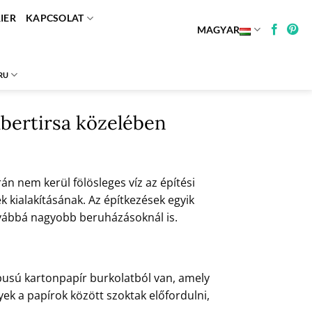
IER
KAPCSOLAT
MAGYAR
RU
lbertirsa közelében
án nem kerül fölösleges víz az építési
 kialakításának. Az építkezések egyik
továbbá nagyobb beruházásoknál is.
típusú kartonpapír burkolatból van, amely
ek a papírok között szoktak előfordulni,