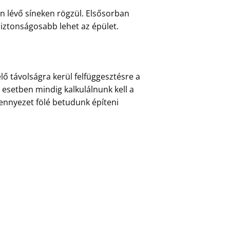
n lévő síneken rögzül. Elsősorban
iztonságosabb lehet az épület.
ő távolságra kerül felfüggesztésre a
z esetben mindig kalkulálnunk kell a
ennyezet fölé betudunk építeni