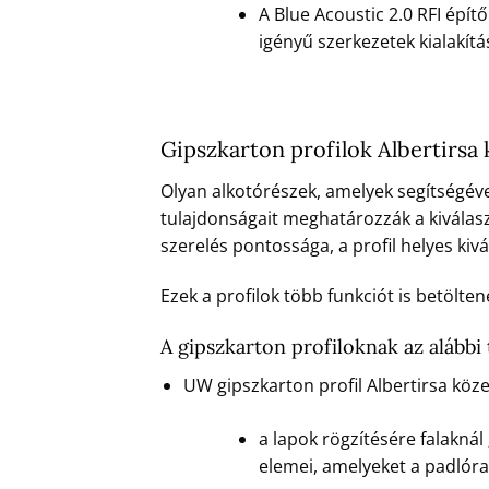
A Blue Acoustic 2.0 RFI épít
igényű szerkezetek kialakít
Gipszkarton profilok Albertirsa
Olyan alkotórészek, amelyek segítségével 
tulajdonságait meghatározzák a kiválasz
szerelés pontossága, a profil helyes kiv
Ezek a profilok több funkciót is betölte
A gipszkarton profiloknak az alábbi
UW gipszkarton profil Albertirsa köz
a lapok rögzítésére falakná
elemei, amelyeket a padlóra