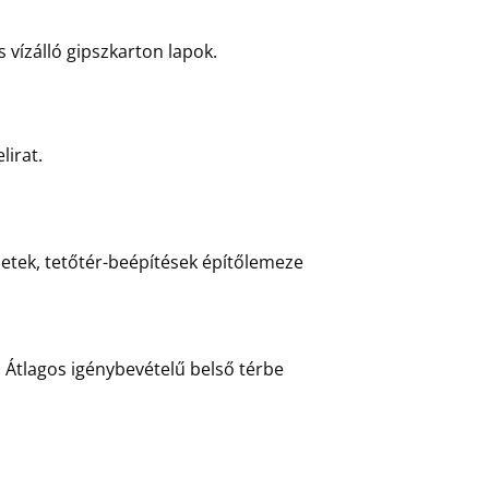
 vízálló gipszkarton lapok.
lirat.
ezetek, tetőtér-beépítések építőlemeze
t. Átlagos igénybevételű belső térbe