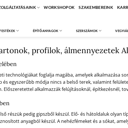
ZOLGÁLTATÁSAINK
WORKSHOPOK
SZAKEMBEREINK
KARR
FESTÉKEK
ÉPÍTŐANYAGOK
SZERSZÁMOK
VEGYIÁ
artonok, profilok, álmennyezetek A
zelében
eti technológiákat foglalja magába, amelyek alkalmazása sor
és egyszerűbb módja nincs a belső terek, valamint felületek
 Előszeretettel alkalmazzák felújításoknál, építkezésnél, 
ében
lső részük pedig gipszből készül. Elő- és hátoldaluk olyan 
nosított anyagból készül. A nehézfémeket és a sókat, amely