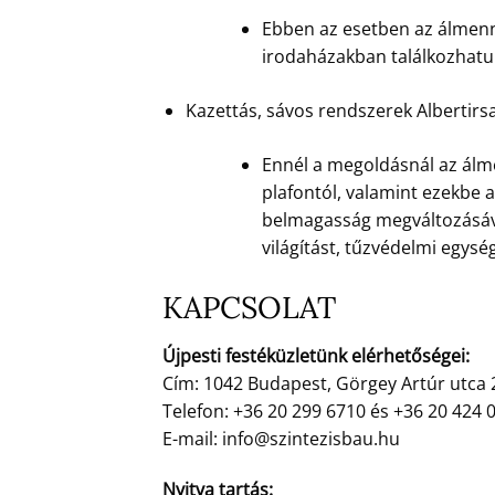
Ebben az esetben az álmenny
irodaházakban találkozhatun
Kazettás, sávos rendszerek Albertirs
Ennél a megoldásnál az álme
plafontól, valamint ezekbe a
belmagasság megváltozásáva
világítást, tűzvédelmi egység
KAPCSOLAT
Újpesti festéküzletünk elérhetőségei:
Cím: 1042 Budapest, Görgey Artúr utca 
Telefon: +36 20 299 6710 és +36 20 424 
E-mail: info@szintezisbau.hu
Nyitva tartás: