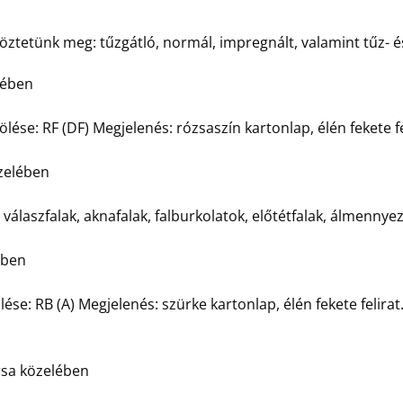
ztetünk meg: tűzgátló, normál, impregnált, valamint tűz- és
lében
ölése: RF (DF) Megjelenés: rózsaszín kartonlap, élén fekete fe
özelében
válaszfalak, aknafalak, falburkolatok, előtétfalak, álmenny
ében
lése: RB (A) Megjelenés: szürke kartonlap, élén fekete felira
irsa közelében