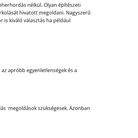
herhordás nélkül. Olyan építészeti
urkolását hivatott megoldani. Nagyszerű
 is kiváló választás ha például
l az apróbb egyenletlenségek és a
áblás megoldások szükségesek. Azonban