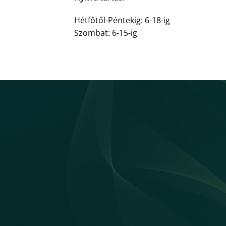
Hétfőtől-Péntekig: 6-18-ig
Szombat: 6-15-ig