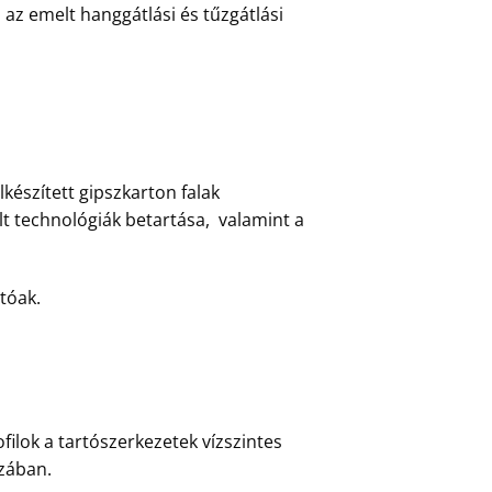
i az emelt hanggátlási és tűzgátlási
lkészített gipszkarton falak
lt technológiák betartása, valamint a
atóak.
ilok a tartószerkezetek vízszintes
szában.