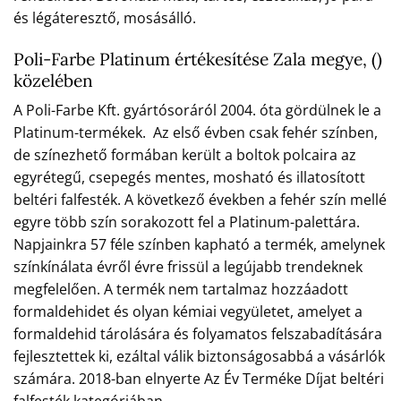
és légáteresztő, mosásálló.
Poli-Farbe Platinum értékesítése Zala megye, ()
közelében
A Poli-Farbe Kft. gyártósoráról 2004. óta gördülnek le a
Platinum-termékek. Az első évben csak fehér színben,
de színezhető formában került a boltok polcaira az
egyrétegű, csepegés mentes, mosható és illatosított
beltéri falfesték. A következő években a fehér szín mellé
egyre több szín sorakozott fel a Platinum-palettára.
Napjainkra 57 féle színben kapható a termék, amelynek
színkínálata évről évre frissül a legújabb trendeknek
megfelelően. A termék nem tartalmaz hozzáadott
formaldehidet és olyan kémiai vegyületet, amelyet a
formaldehid tárolására és folyamatos felszabadítására
fejlesztettek ki, ezáltal válik biztonságosabbá a vásárlók
számára. 2018-ban elnyerte Az Év Terméke Díjat beltéri