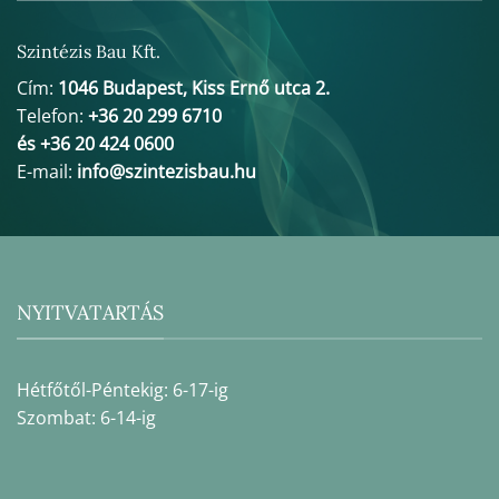
Szintézis Bau Kft.
Cím:
1046 Budapest, Kiss Ernő utca 2.
Telefon:
+36 20 299 6710
és +36 20 424 0600
E-mail:
info@szintezisbau.hu
NYITVATARTÁS
Hétfőtől-Péntekig: 6-17-ig
Szombat: 6-14-ig