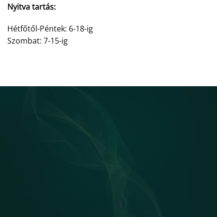
Nyitva tartás:
Hétfőtől-Péntek: 6-18-ig
Szombat: 7-15-ig