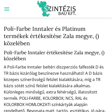
Skip
to
content
Poli-Farbe Inntaler és Platinum
termékek értékesítése Zala megye, ()
közelében
Poli-Farbe Inntaler értékesítése Zala megye, ()
közelében
A Poli-Farbe Inntaler beltéri diszperziós falfesték D és
TR bázis kizárólag beszínezve használható! A D bázis
közepes színerősségű felület kialakítására, míg a TR
bázis sötét színű felület kialakítására alkalmas.
Különleges minőségű, extra fehérségű, illatosított
termék. POLI-FARBE, KOLORBOX, NCS, RAL és
KOLORBOX HOMLOKZATI színkártyák alapján
rendelhető. Bevonata matt, tartós, esztétikus, jó pára-