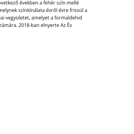
következő években a fehér szín mellé
elynek színkínálata évről évre frissül a
i vegyületet, amelyet a formaldehid
 számára. 2018-ban elnyerte Az Év