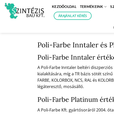
Skip
KEZDŐOLDAL
TERMÉKEINK
S
to
content
ÁRAJÁNLAT KÉRÉS
Poli-Farbe Inntaler és 
Poli-Farbe Inntaler érté
A Poli-Farbe Inntaler beltéri diszperzió
kialakítására, míg a TR bázis sötét színű
FARBE, KOLORBOX, NCS, RAL és KOLORBOX 
légáteresztő, mosásálló.
Poli-Farbe Platinum érté
A Poli-Farbe Kft. gyártósoráról 2004. ó