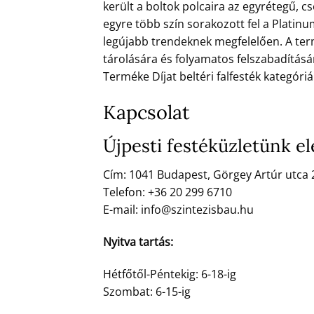
került a boltok polcaira az egyrétegű, c
egyre több szín sorakozott fel a Platinu
legújabb trendeknek megfelelően. A ter
tárolására és folyamatos felszabadításár
Terméke Díjat beltéri falfesték kategóri
Kapcsolat
Újpesti festéküzletünk el
Cím: 1041 Budapest, Görgey Artúr utca 
Telefon: +36 20 299 6710
E-mail: info@szintezisbau.hu
Nyitva tartás:
Hétfőtől-Péntekig: 6-18-ig
Szombat: 6-15-ig