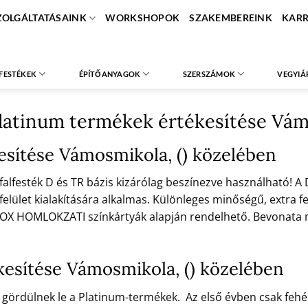
ZOLGÁLTATÁSAINK
WORKSHOPOK
SZAKEMBEREINK
KARR
FESTÉKEK
ÉPÍTŐANYAGOK
SZERSZÁMOK
VEGYIÁ
Platinum termékek értékesítése Vám
kesítése Vámosmikola, () közelében
s falfesték D és TR bázis kizárólag beszínezve használható! A
 felület kialakítására alkalmas. Különleges minőségű, extra fe
HOMLOKZATI színkártyák alapján rendelhető. Bevonata matt
kesítése Vámosmikola, () közelében
ta gördülnek le a Platinum-termékek. Az első évben csak fe