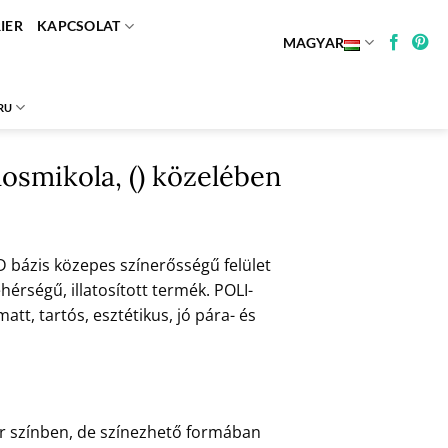
IER
KAPCSOLAT
MAGYAR
RU
osmikola, () közelében
 D bázis közepes színerősségű felület
hérségű, illatosított termék. POLI-
, tartós, esztétikus, jó pára- és
hér színben, de színezhető formában