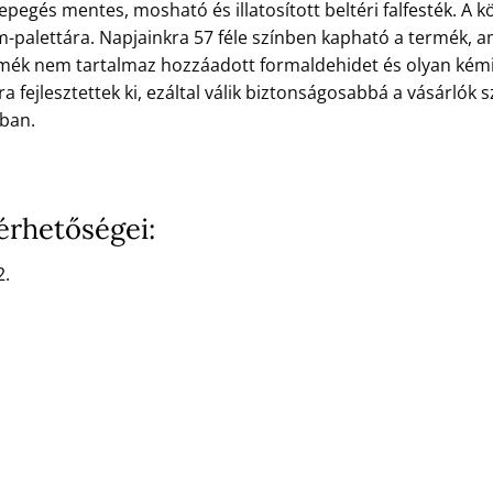
sepegés mentes, mosható és illatosított beltéri falfesték. A 
m-palettára. Napjainkra 57 féle színben kapható a termék, am
mék nem tartalmaz hozzáadott formaldehidet és olyan kémia
a fejlesztettek ki, ezáltal válik biztonságosabbá a vásárlók
ában.
érhetőségei:
2.