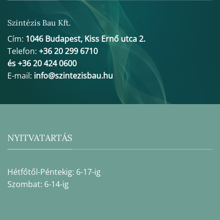
Szintézis Bau Kft.
Cím:
1046 Budapest, Kiss Ernő utca 2.
Telefon:
+36 20 299 6710
és +36 20 424 0600
E-mail:
info@szintezisbau.hu
NYITVATARTÁS
Hétfőtől-Péntekig: 6-17-ig
Szombat: 6-14-ig