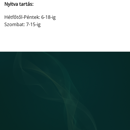
Nyitva tartás:
Hétfőtől-Péntek: 6-18-ig
Szombat: 7-15-ig