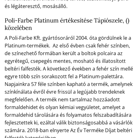
és légáteresztő, mosásálló.
Poli-Farbe Platinum értékesítése Tápiószele, ()
közelében
A Poli-Farbe Kft. gyártósoráról 2004. óta gördülnek le a
Platinum-termékek. Az első évben csak fehér színben,
de színezhető formában került a boltok polcaira az
egyrétegű, csepegés mentes, mosható és illatosított
beltéri falfesték. A következő években a fehér szín mellé
egyre több szín sorakozott fel a Platinum-palettára.
Napjainkra 57 féle színben kapható a termék, amelynek
színkínálata évről évre frissül a legújabb trendeknek
megfelelően. A termék nem tartalmaz hozzáadott
formaldehidet és olyan kémiai vegyületet, amelyet a
formaldehid tárolására és folyamatos felszabadítására
fejlesztettek ki, ezáltal válik biztonságosabbá a vásárlók
számára. 2018-ban elnyerte Az Év Terméke Díjat beltéri