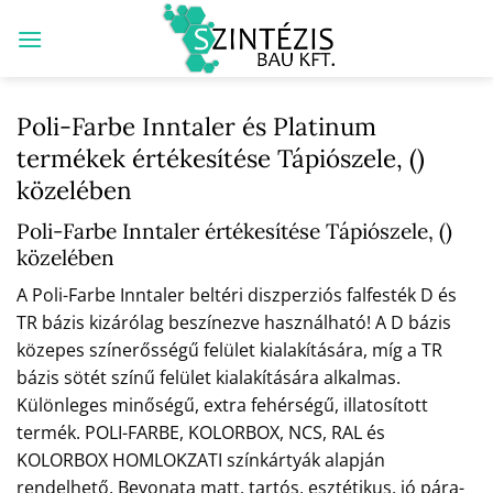
Skip
to
content
Poli-Farbe Inntaler és Platinum
termékek értékesítése Tápiószele, ()
közelében
Poli-Farbe Inntaler értékesítése Tápiószele, ()
közelében
A Poli-Farbe Inntaler beltéri diszperziós falfesték D és
TR bázis kizárólag beszínezve használható! A D bázis
közepes színerősségű felület kialakítására, míg a TR
bázis sötét színű felület kialakítására alkalmas.
Különleges minőségű, extra fehérségű, illatosított
termék. POLI-FARBE, KOLORBOX, NCS, RAL és
KOLORBOX HOMLOKZATI színkártyák alapján
rendelhető. Bevonata matt, tartós, esztétikus, jó pára-