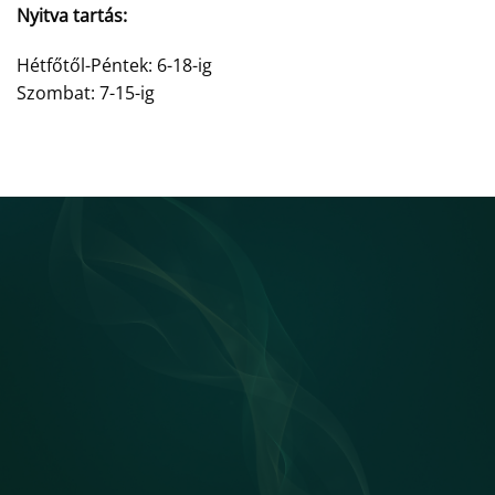
Nyitva tartás:
Hétfőtől-Péntek: 6-18-ig
Szombat: 7-15-ig