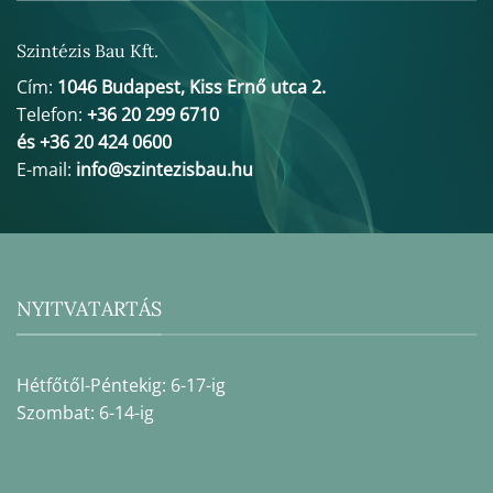
Szintézis Bau Kft.
Cím:
1046 Budapest, Kiss Ernő utca 2.
Telefon:
+36 20 299 6710
és +36 20 424 0600
E-mail:
info@szintezisbau.hu
NYITVATARTÁS
Hétfőtől-Péntekig: 6-17-ig
Szombat: 6-14-ig