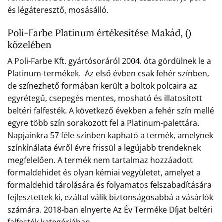
és légáteresztő, mosásálló.
Poli-Farbe Platinum értékesítése Makád, ()
közelében
A Poli-Farbe Kft. gyártósoráról 2004. óta gördülnek le a
Platinum-termékek. Az első évben csak fehér színben,
de színezhető formában került a boltok polcaira az
egyrétegű, csepegés mentes, mosható és illatosított
beltéri falfesték. A következő években a fehér szín mellé
egyre több szín sorakozott fel a Platinum-palettára.
Napjainkra 57 féle színben kapható a termék, amelynek
színkínálata évről évre frissül a legújabb trendeknek
megfelelően. A termék nem tartalmaz hozzáadott
formaldehidet és olyan kémiai vegyületet, amelyet a
formaldehid tárolására és folyamatos felszabadítására
fejlesztettek ki, ezáltal válik biztonságosabbá a vásárlók
számára. 2018-ban elnyerte Az Év Terméke Díjat beltéri