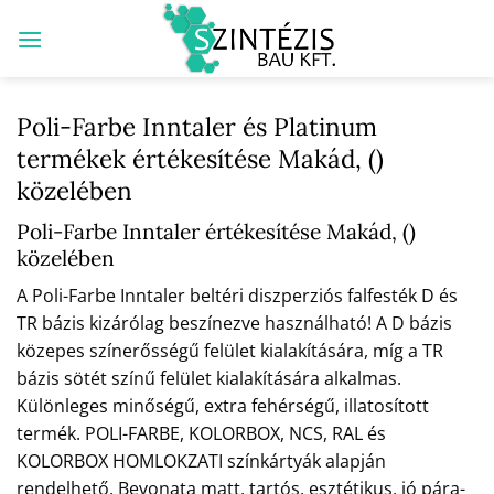
Skip
to
content
Poli-Farbe Inntaler és Platinum
termékek értékesítése Makád, ()
közelében
Poli-Farbe Inntaler értékesítése Makád, ()
közelében
A Poli-Farbe Inntaler beltéri diszperziós falfesték D és
TR bázis kizárólag beszínezve használható! A D bázis
közepes színerősségű felület kialakítására, míg a TR
bázis sötét színű felület kialakítására alkalmas.
Különleges minőségű, extra fehérségű, illatosított
termék. POLI-FARBE, KOLORBOX, NCS, RAL és
KOLORBOX HOMLOKZATI színkártyák alapján
rendelhető. Bevonata matt, tartós, esztétikus, jó pára-