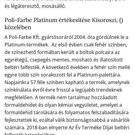
és légáteresztő, mosásálló.
Poli-Farbe Platinum értékesítése Kisoroszi, ()
közelében
A Poli-Farbe Kft. gyártósoráról 2004. óta gördülnek le a
Platinum-termékek. Az első évben csak fehér színben,
de színezhető formában került a boltok polcaira az
egyrétegű, csepegés mentes, mosható és illatosított
beltéri falfesték. A következő években a fehér szín mellé
egyre több szín sorakozott fel a Platinum-palettára.
Napjainkra 57 féle színben kapható a termék, amelynek
színkínálata évről évre frissül a legújabb trendeknek
megfelelően. A termék nem tartalmaz hozzáadott
formaldehidet és olyan kémiai vegyületet, amelyet a
formaldehid tárolására és folyamatos felszabadítására
fejlesztettek ki, ezáltal válik biztonságosabbá a vásárlók
számára. 2018-ban elnyerte Az Év Terméke Díjat beltéri