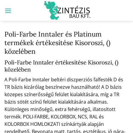
Skip
to
content
Poli-Farbe Inntaler és Platinum
termékek értékesítése Kisoroszi, ()
közelében
Poli-Farbe Inntaler értékesítése Kisoroszi, ()
közelében
A Poli-Farbe Inntaler beltéri diszperziós falfesték D és
TR bázis kizárólag beszínezve használható! A D bázis
közepes színerősségű felület kialakítására, míg a TR
bázis sötét színű felület kialakítására alkalmas.
Különleges minőségű, extra fehérségű, illatosított
termék. POLI-FARBE, KOLORBOX, NCS, RAL és
KOLORBOX HOMLOKZATI színkártyák alapján
rendelhető. Bevonata matt, tartós, esztétikus, jó pára-