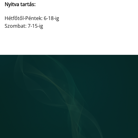
Nyitva tartás:
Hétfőtől-Péntek: 6-18-ig
Szombat: 7-15-ig