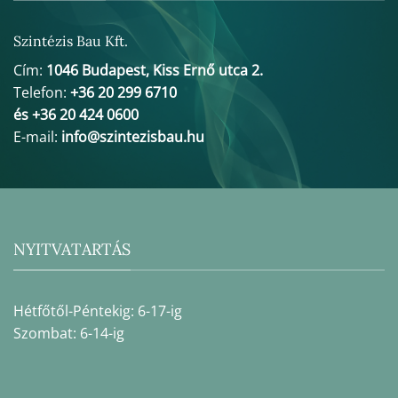
Szintézis Bau Kft.
Cím:
1046 Budapest, Kiss Ernő utca 2.
Telefon:
+36 20 299 6710
és +36 20 424 0600
E-mail:
info@szintezisbau.hu
NYITVATARTÁS
Hétfőtől-Péntekig: 6-17-ig
Szombat: 6-14-ig