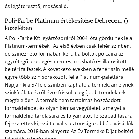
és légáteresztő, mosásálló.
Poli-Farbe Platinum értékesítése Debrecen, ()
közelében
A Poli-Farbe Kft. gyártósoráról 2004. óta gördülnek le a
Platinum-termékek. Az első évben csak fehér színben,
de színezhető formában került a boltok polcaira az
egyrétegű, csepegés mentes, mosható és illatosított
beltéri falfesték. A következő években a fehér szín mellé
egyre több szín sorakozott fel a Platinum-palettára.
Napjainkra 57 féle színben kapható a termék, amelynek
színkínálata évről évre frissül a legújabb trendeknek
megfelelően. A termék nem tartalmaz hozzáadott
formaldehidet és olyan kémiai vegyületet, amelyet a
formaldehid tárolására és folyamatos felszabadítására
fejlesztettek ki, ezáltal válik biztonságosabbá a vásárlók
számára. 2018-ban elnyerte Az Év Terméke Díjat beltéri