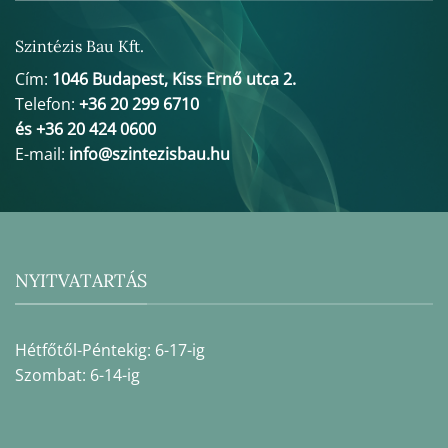
Szintézis Bau Kft.
Cím:
1046 Budapest, Kiss Ernő utca 2.
Telefon:
+36 20 299 6710
és +36 20 424 0600
E-mail:
info@szintezisbau.hu
NYITVATARTÁS
Hétfőtől-Péntekig: 6-17-ig
Szombat: 6-14-ig