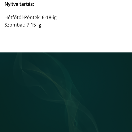
Nyitva tartás:
Hétfőtől-Péntek: 6-18-ig
Szombat: 7-15-ig