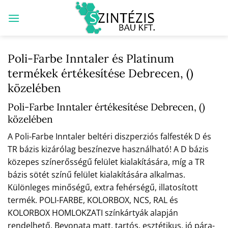
Skip
to
content
Poli-Farbe Inntaler és Platinum
termékek értékesítése Debrecen, ()
közelében
Poli-Farbe Inntaler értékesítése Debrecen, ()
közelében
A Poli-Farbe Inntaler beltéri diszperziós falfesték D és
TR bázis kizárólag beszínezve használható! A D bázis
közepes színerősségű felület kialakítására, míg a TR
bázis sötét színű felület kialakítására alkalmas.
Különleges minőségű, extra fehérségű, illatosított
termék. POLI-FARBE, KOLORBOX, NCS, RAL és
KOLORBOX HOMLOKZATI színkártyák alapján
rendelhető. Bevonata matt, tartós, esztétikus, jó pára-