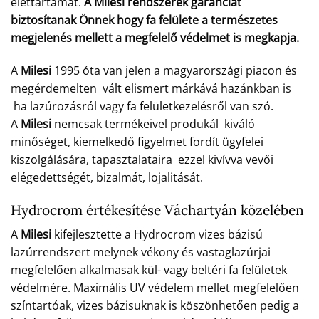
élettartamát.
A Milesi rendszerek garanciát
biztosítanak Önnek hogy fa felülete a természetes
megjelenés mellett a megfelelő védelmet is megkapja.
A
Milesi
1995 óta van jelen a magyarországi piacon és
megérdemelten vált elismert márkává hazánkban is
ha lazúrozásról vagy fa felületkezelésről van szó.
A
Milesi
nemcsak termékeivel produkál kiváló
minőséget, kiemelkedő figyelmet fordít ügyfelei
kiszolgálására, tapasztalataira ezzel kivívva vevői
elégedettségét, bizalmát, lojalitását.
Hydrocrom értékesítése Váchartyán közelében
A
Milesi
kifejlesztette a Hydrocrom vizes bázisú
lazúrrendszert melynek vékony és vastaglazúrjai
megfelelően alkalmasak kül- vagy beltéri fa felületek
védelmére. Maximális UV védelem mellet megfelelően
színtartóak, vizes bázisuknak is köszönhetően pedig a