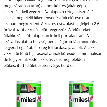
megszáradása után) alapos köztes (akár gépi)
csiszolást kell végezni. Az alapozó réteg csiszolását
csak a megfelelő kikeményedési fok elérése után
szabad megkezdeni. A köztes csiszolást legfeljebb 2-6
órával az átlakkozás előtt végezzük. A felületeket
átlakkozás előtt alaposan le kell portalanítani. A
száradás alatt a helyiségben a légáramlás minimális
legyen. Legalább 2 réteg felhordása javasolt. A lakk
vízzel történő hígításával annak kötésideje minimálisan,
de felgyorsul. Fedőlakkozás csak megfelelően
előkészített felület esetén végezhető el.