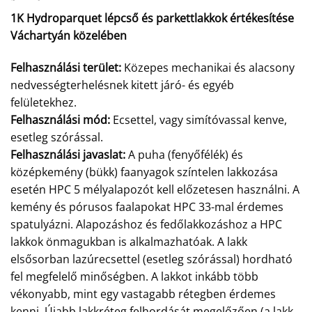
1K Hydroparquet lépcső és parkettlakkok értékesítése
Váchartyán közelében
Felhasználási terület:
Közepes mechanikai és alacsony
nedvességterhelésnek kitett járó- és egyéb
felületekhez.
Felhasználási mód:
Ecsettel, vagy simítóvassal kenve,
esetleg szórással.
Felhasználási javaslat:
A puha (fenyőfélék) és
középkemény (bükk) faanyagok színtelen lakkozása
esetén HPC 5 mélyalapozót kell előzetesen használni. A
kemény és pórusos faalapokat HPC 33-mal érdemes
spatulyázni. Alapozáshoz és fedőlakkozáshoz a HPC
lakkok önmagukban is alkalmazhatóak. A lakk
elsősorban lazúrecsettel (esetleg szórással) hordható
fel megfelelő minőségben. A lakkot inkább több
vékonyabb, mint egy vastagabb rétegben érdemes
kenni. Újabb lakkréteg felhordását megelőzően (a lakk