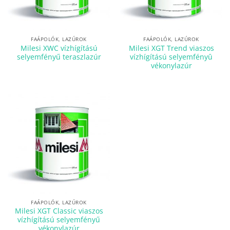
FAÁPOLÓK, LAZÚROK
FAÁPOLÓK, LAZÚROK
Milesi XWC vízhígítású
Milesi XGT Trend viaszos
selyemfényű teraszlazúr
vízhígítású selyemfényû
vékonylazúr
FAÁPOLÓK, LAZÚROK
Milesi XGT Classic viaszos
vízhígítású selyemfényű
vékonylazúr