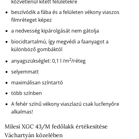
közvetlenül kitett felületekre
beszívódik a fába és a felületen vékony viaszos
filmréteget képez
a nedvesség kipárolgását nem gátolja
biocidtartalmú, így megvédi a faanyagot a
különböző gombáktól
2
anyagszükséglet: 0,1 l /m
/réteg
selyemmatt
maximálisan színtartó
több színben
A fehér színű vékony viaszlazú csak lucfenyőre
alkalmas!
Milesi XGC 43/M fedőlakk értékesítése
Váchartyán közelében