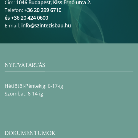
Cím:
1046 Budapest, Kiss Ernő utca 2.
Telefon:
+36 20 299 6710
és +36 20 424 0600
E-mail:
info@szintezisbau.hu
NYITVATARTÁS
Hétfőtől-Péntekig: 6-17-ig
Szombat: 6-14-ig
DOKUMENTUMOK