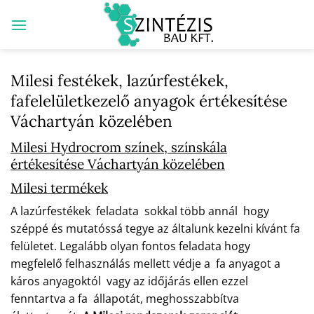
Skip
to
content
Milesi festékek, lazúrfestékek,
fafelelületkezelő anyagok értékesítése
Váchartyán közelében
Milesi Hydrocrom színek, színskála
értékesítése Váchartyán közelében
Milesi termékek
A lazúrfestékek feladata sokkal több annál hogy
széppé és mutatóssá tegye az általunk kezelni kívánt fa
felületet. Legalább olyan fontos feladata hogy
megfelelő felhasználás mellett védje a fa anyagot a
káros anyagoktól vagy az időjárás ellen ezzel
fenntartva a fa állapotát, meghosszabbítva