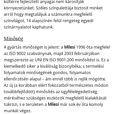
kültérre fejlesztett anyagai nem károsítják
környezetünket. Széles színpalettája biztosít minket
arról hogy megtaláljuk a számunkra megfelelő
színvilágot, 14 alapszínén felül rengeteg egyedi
színárnyalatot kaphatunk.
Minőség
A gyártás minőséget is jelent: a
Milesi
1996 óta megfelel
az ISO 9002 szabványnak, majd 2003 februárjában
megszerezte az UNI EN ISO 9001:200 minősítést is. Ez a
kiemelkedő siker a kiválóság bizonyítéka, s termelési
folyamatok minőségének gondos, folyamatos
ellenőrzésén alapul – ám ennél több is rejlik mögötte.
Az új (a korábban elért fokozatból természetes módon
továbbfejlődött) minősítés az ügyfélelégedettség
méréséhez szükséges eszközök megfelelő kialakítását
tükrözi, s e területen a
Milesi
már sok év óta komoly
munkát végez.