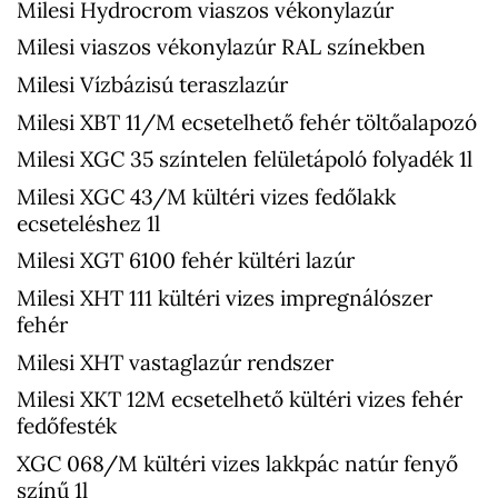
Milesi Hydrocrom viaszos vékonylazúr
Milesi viaszos vékonylazúr RAL színekben
Milesi Vízbázisú teraszlazúr
Milesi XBT 11/M ecsetelhető fehér töltőalapozó
Milesi XGC 35 színtelen felületápoló folyadék 1l
Milesi XGC 43/M kültéri vizes fedőlakk
ecseteléshez 1l
Milesi XGT 6100 fehér kültéri lazúr
Milesi XHT 111 kültéri vizes impregnálószer
fehér
Milesi XHT vastaglazúr rendszer
Milesi XKT 12M ecsetelhető kültéri vizes fehér
fedőfesték
XGC 068/M kültéri vizes lakkpác natúr fenyő
színű 1l