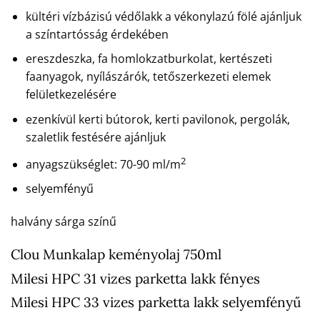
kültéri vízbázisú védőlakk a vékonylazú fölé ajánljuk
a színtartósság érdekében
ereszdeszka, fa homlokzatburkolat, kertészeti
faanyagok, nyílászárók, tetőszerkezeti elemek
felületkezelésére
ezenkívül kerti bútorok, kerti pavilonok, pergolák,
szaletlik festésére ajánljuk
2
anyagszükséglet: 70-90 ml/m
selyemfényű
halvány sárga színű
Clou Munkalap keményolaj 750ml
Milesi HPC 31 vizes parketta lakk fényes
Milesi HPC 33 vizes parketta lakk selyemfényű