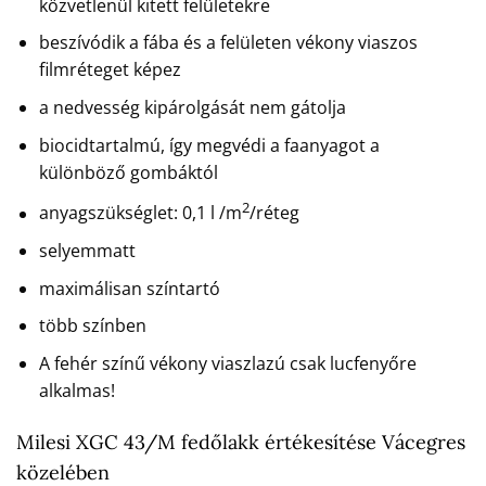
közvetlenül kitett felületekre
beszívódik a fába és a felületen vékony viaszos
filmréteget képez
a nedvesség kipárolgását nem gátolja
biocidtartalmú, így megvédi a faanyagot a
különböző gombáktól
2
anyagszükséglet: 0,1 l /m
/réteg
selyemmatt
maximálisan színtartó
több színben
A fehér színű vékony viaszlazú csak lucfenyőre
alkalmas!
Milesi XGC 43/M fedőlakk értékesítése Vácegres
közelében