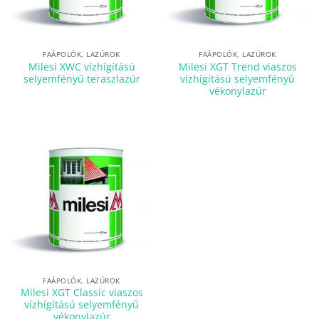
FAÁPOLÓK, LAZÚROK
FAÁPOLÓK, LAZÚROK
Milesi XWC vízhígítású
Milesi XGT Trend viaszos
selyemfényű teraszlazúr
vízhígítású selyemfényû
vékonylazúr
FAÁPOLÓK, LAZÚROK
Milesi XGT Classic viaszos
vízhígítású selyemfényű
vékonylazúr