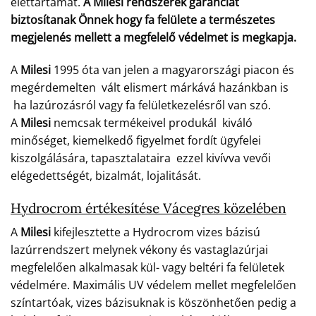
élettartamát.
A Milesi rendszerek garanciát
biztosítanak Önnek hogy fa felülete a természetes
megjelenés mellett a megfelelő védelmet is megkapja.
A
Milesi
1995 óta van jelen a magyarországi piacon és
megérdemelten vált elismert márkává hazánkban is
ha lazúrozásról vagy fa felületkezelésről van szó.
A
Milesi
nemcsak termékeivel produkál kiváló
minőséget, kiemelkedő figyelmet fordít ügyfelei
kiszolgálására, tapasztalataira ezzel kivívva vevői
elégedettségét, bizalmát, lojalitását.
Hydrocrom értékesítése Vácegres közelében
A
Milesi
kifejlesztette a Hydrocrom vizes bázisú
lazúrrendszert melynek vékony és vastaglazúrjai
megfelelően alkalmasak kül- vagy beltéri fa felületek
védelmére. Maximális UV védelem mellet megfelelően
színtartóak, vizes bázisuknak is köszönhetően pedig a