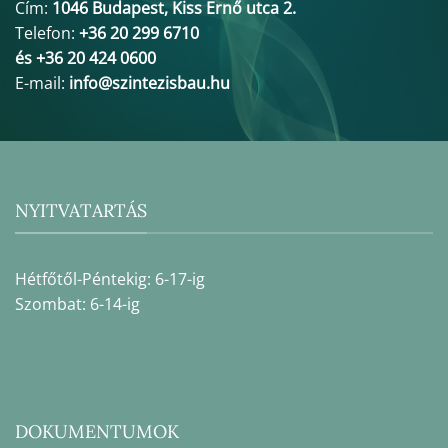
Cím:
1046 Budapest, Kiss Ernő utca 2.
Telefon:
+36 20 299 6710
és +36 20 424 0600
E-mail:
info@szintezisbau.hu
NYITVATARTÁS
Hétfőtől-Péntekig: 6-17-ig
Szombat: 6-14-ig
DOKUMENTUMOK