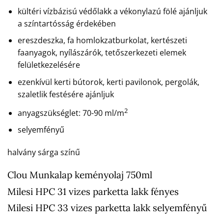
kültéri vízbázisú védőlakk a vékonylazú fölé ajánljuk
a színtartósság érdekében
ereszdeszka, fa homlokzatburkolat, kertészeti
faanyagok, nyílászárók, tetőszerkezeti elemek
felületkezelésére
ezenkívül kerti bútorok, kerti pavilonok, pergolák,
szaletlik festésére ajánljuk
2
anyagszükséglet: 70-90 ml/m
selyemfényű
halvány sárga színű
Clou Munkalap keményolaj 750ml
Milesi HPC 31 vizes parketta lakk fényes
Milesi HPC 33 vizes parketta lakk selyemfényű