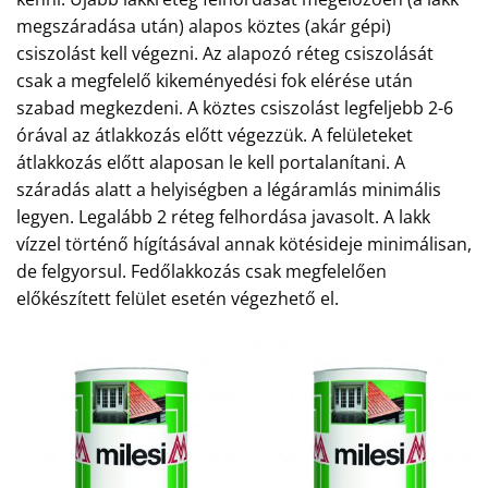
megszáradása után) alapos köztes (akár gépi)
csiszolást kell végezni. Az alapozó réteg csiszolását
csak a megfelelő kikeményedési fok elérése után
szabad megkezdeni. A köztes csiszolást legfeljebb 2-6
órával az átlakkozás előtt végezzük. A felületeket
átlakkozás előtt alaposan le kell portalanítani. A
száradás alatt a helyiségben a légáramlás minimális
legyen. Legalább 2 réteg felhordása javasolt. A lakk
vízzel történő hígításával annak kötésideje minimálisan,
de felgyorsul. Fedőlakkozás csak megfelelően
előkészített felület esetén végezhető el.