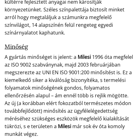
kültérre fejlesztett anyagai nem károsítják
környezetünket. Széles színpalettája biztosít minket
arról hogy megtaláljuk a számunkra megfelelő
színvilágot, 14 alapszínén felül rengeteg egyedi
színárnyalatot kaphatunk.
Minőség
A gyártás minőséget is jelent: a
Milesi
1996 óta megfelel
az ISO 9002 szabványnak, majd 2003 februárjában
megszerezte az UNI EN ISO 9001:200 minősítést is. Ez a
kiemelkedő siker a kiválóság bizonyítéka, s termelési
folyamatok minőségének gondos, folyamatos
ellenőrzésén alapul – ám ennél több is rejlik mögötte.
Az új (a korábban elért fokozatból természetes módon
továbbfejlődött) minősítés az ügyfélelégedettség
méréséhez szükséges eszközök megfelelő kialakítását
tükrözi, s e területen a
Milesi
már sok év óta komoly
munkát végez.