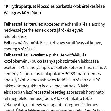
1K Hydroparquet lépcső és parkettlakkok értékesítése
Vácegres közelében
Felhasználási terület:
Közepes mechanikai és alacsony
nedvességterhelésnek kitett járó- és egyéb
felületekhez.
Felhasználási mód:
Ecsettel, vagy simítóvassal kenve,
esetleg szórással.
Felhasználási javaslat:
A puha (fenyőfélék) és
középkemény (bükk) faanyagok színtelen lakkozása
esetén HPC 5 mélyalapozót kell előzetesen használni. A
kemény és pórusos faalapokat HPC 33-mal érdemes
spatulyázni. Alapozáshoz és fedőlakkozáshoz a HPC
lakkok önmagukban is alkalmazhatóak. A lakk
elsősorban lazúrecsettel (esetleg szórással) hordható
fel megfelelő minőségben. A lakkot inkább több
vékonyabb, mint egy vastagabb rétegben érdemes
kenni. Újabb lakkréteg felhordását megelőzően (a lakk