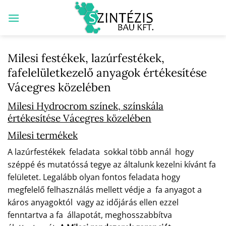
Skip
to
content
Milesi festékek, lazúrfestékek,
fafelelületkezelő anyagok értékesítése
Vácegres közelében
Milesi Hydrocrom színek, színskála
értékesítése Vácegres közelében
Milesi termékek
A lazúrfestékek feladata sokkal több annál hogy
széppé és mutatóssá tegye az általunk kezelni kívánt fa
felületet. Legalább olyan fontos feladata hogy
megfelelő felhasználás mellett védje a fa anyagot a
káros anyagoktól vagy az időjárás ellen ezzel
fenntartva a fa állapotát, meghosszabbítva