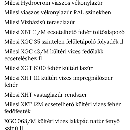
Milesi Hydrocrom viaszos vékonylazúr
Milesi viaszos vékonylazúr RAL színekben
Milesi Vízbázisú teraszlazúr
Milesi XBT 11/M ecsetelhető fehér töltőalapozó
Milesi XGC 35 színtelen felületápoló folyadék 1l
Milesi XGC 43/M kültéri vizes fedőlakk
ecseteléshez 1l
Milesi XGT 6100 fehér kültéri lazúr
Milesi XHT 111 kültéri vizes impregnálószer
fehér
Milesi XHT vastaglazúr rendszer
Milesi XKT 12M ecsetelhető kültéri vizes fehér
fedőfesték
XGC 068/M kültéri vizes lakkpác natúr fenyő
színű 1l