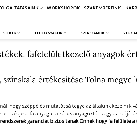
ZOLGÁLTATÁSAINK
WORKSHOPOK
SZAKEMBEREINK
KARR
FESTÉKEK
ÉPÍTŐANYAGOK
SZERSZÁMOK
VEGYIÁ
estékek, fafelelületkezelő anyagok 
 színskála értékesítése Tolna megye 
nál hogy széppé és mutatóssá tegye az általunk kezelni kíván
lett védje a fa anyagot a káros anyagoktól vagy az időjárás 
 rendszerek garanciát biztosítanak Önnek hogy fa felülete 