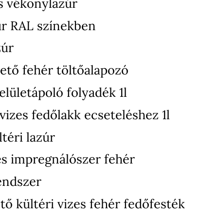
s vékonylazúr
úr RAL színekben
zúr
ető fehér töltőalapozó
elületápoló folyadék 1l
izes fedőlakk ecseteléshez 1l
téri lazúr
zes impregnálószer fehér
endszer
ő kültéri vizes fehér fedőfesték