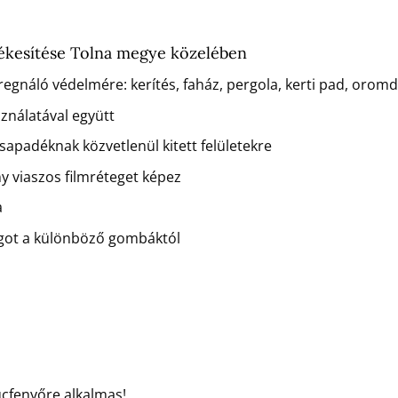
tékesítése Tolna megye közelében
regnáló védelmére: kerítés, faház, pergola, kerti pad, orom
sználatával együtt
csapadéknak közvetlenül kitett felületekre
ny viaszos filmréteget képez
a
agot a különböző gombáktól
ucfenyőre alkalmas!