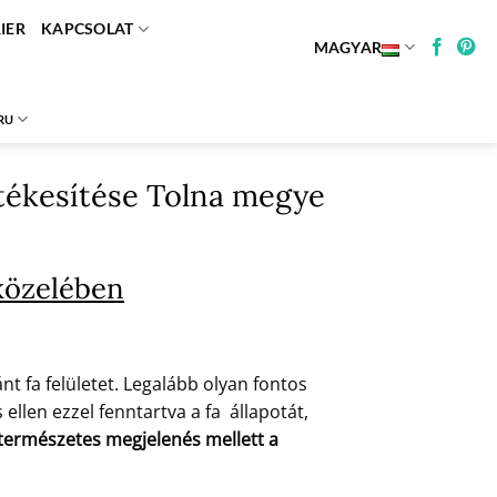
IER
KAPCSOLAT
MAGYAR
RU
értékesítése Tolna megye
közelében
t fa felületet. Legalább olyan fontos
ellen ezzel fenntartva a fa állapotát,
a természetes megjelenés mellett a