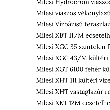
Milesi Hydrocrom viaszo
Milesi viaszos vékonylaz
Milesi Vízbázisú teraszla
Milesi XBT 11/M ecsetelh
Milesi XGC 35 színtelen f
Milesi XGC 43/M kültéri v
Milesi XGT 6100 fehér kül
Milesi XHT 111 kültéri vi
Milesi XHT vastaglazúr r
Milesi XKT 12M ecsetelhet