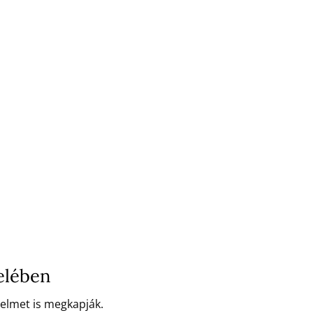
elében
delmet is megkapják.