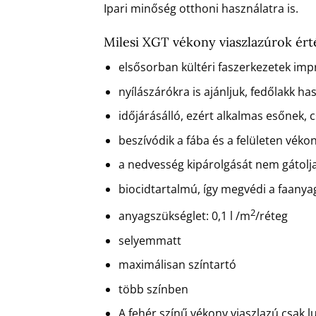
Ipari minőség otthoni használatra is.
Milesi XGT vékony viaszlazúrok ér
elsősorban kültéri faszerkezetek imp
nyílászárókra is ajánljuk, fedőlakk ha
időjárásálló, ezért alkalmas esőnek, 
beszívódik a fába és a felületen véko
a nedvesség kipárolgását nem gátolj
biocidtartalmú, így megvédi a faany
2
anyagszükséglet: 0,1 l /m
/réteg
selyemmatt
maximálisan színtartó
több színben
A fehér színű vékony viaszlazú csak l