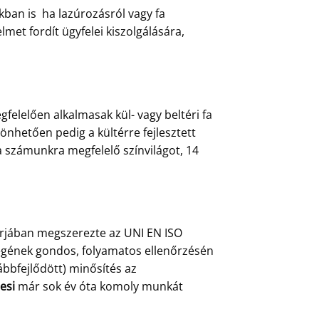
ban is ha lazúrozásról vagy fa
et fordít ügyfelei kiszolgálására,
felelően alkalmasak kül- vagy beltéri fa
önhetően pedig a kültérre fejlesztett
a számunkra megfelelő színvilágot, 14
árjában megszerezte az UNI EN ISO
őségének gondos, folyamatos ellenőrzésén
ábbfejlődött) minősítés az
esi
már sok év óta komoly munkát