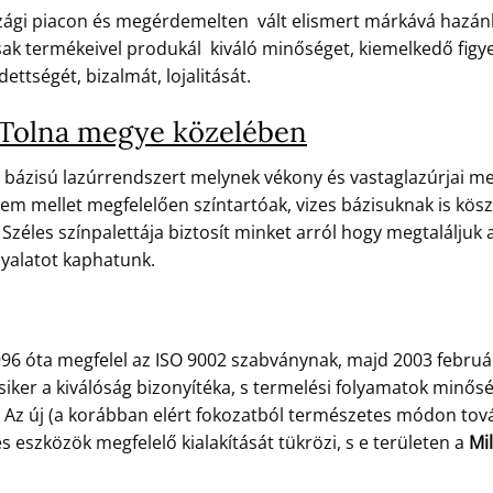
zági piacon és megérdemelten vált elismert márkává hazánk
k termékeivel produkál kiváló minőséget, kiemelkedő figyelm
ettségét, bizalmát, lojalitását.
 Tolna megye közelében
 bázisú lazúrrendszert melynek vékony és vastaglazúrjai meg
em mellet megfelelően színtartóak, vizes bázisuknak is kösz
Széles színpalettája biztosít minket arról hogy megtaláljuk 
nyalatot kaphatunk.
96 óta megfelel az ISO 9002 szabványnak, majd 2003 febru
 siker a kiválóság bizonyítéka, s termelési folyamatok min
e. Az új (a korábban elért fokozatból természetes módon tov
eszközök megfelelő kialakítását tükrözi, s e területen a
Mil