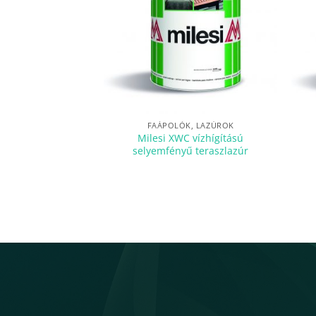
FAÁPOLÓK, LAZÚROK
Milesi XWC vízhígítású
selyemfényű teraszlazúr