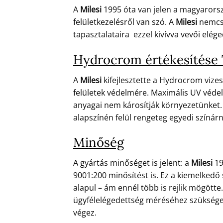
A
Milesi
1995 óta van jelen a magyarors
felületkezelésről van szó. A
Milesi
nemcsa
tapasztalataira ezzel kivívva vevői eléged
Hydrocrom értékesítése
A
Milesi
kifejlesztette a Hydrocrom vizes
felületek védelmére. Maximális UV védel
anyagai nem károsítják környezetünket. 
alapszínén felül rengeteg egyedi színár
Minőség
A gyártás minőséget is jelent: a
Milesi
19
9001:200 minősítést is. Ez a kiemelkedő
alapul – ám ennél több is rejlik mögött
ügyfélelégedettség méréséhez szükséges 
végez.