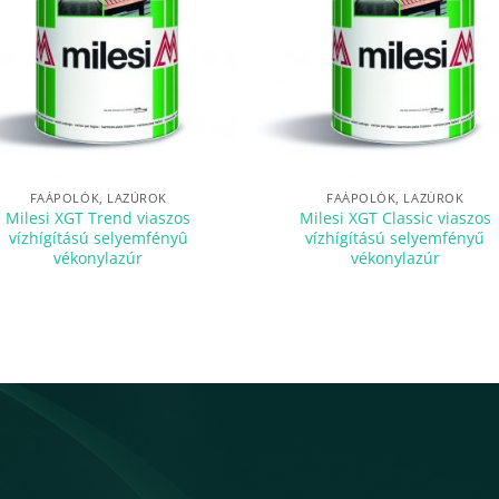
FAÁPOLÓK, LAZÚROK
FAÁPOLÓK, LAZÚROK
Milesi XGT Trend viaszos
Milesi XGT Classic viaszos
vízhígítású selyemfényû
vízhígítású selyemfényű
vékonylazúr
vékonylazúr