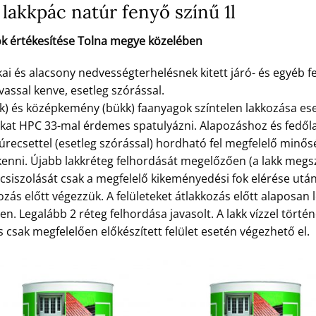
lakkpác natúr fenyő színű 1l
ok értékesítése Tolna megye közelében
 és alacsony nedvességterhelésnek kitett járó- és egyéb fe
vassal kenve, esetleg szórással.
k) és középkemény (bükk) faanyagok színtelen lakkozása es
okat HPC 33-mal érdemes spatulyázni. Alapozáshoz és fed
zúrecsettel (esetleg szórással) hordható fel megfelelő minő
nni. Újabb lakkréteg felhordását megelőzően (a lakk megsz
eg csiszolását csak a megfelelő kikeményedési fok elérése ut
ozás előtt végezzük. A felületeket átlakkozás előtt alaposan l
n. Legalább 2 réteg felhordása javasolt. A lakk vízzel törté
 csak megfelelően előkészített felület esetén végezhető el.