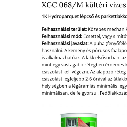
XGC 068/M kültéri vizes 
1K Hydroparquet lépcső és parkettlakk
Felhasználási terület:
Közepes mechanikai
Felhasználási mód:
Ecsettel, vagy simító
Felhasználási javaslat:
A puha (fenyőfélé
használni. A kemény és pórusos faalap
is alkalmazhatóak. A lakk elsősorban la
mint egy vastagabb rétegben érdemes ke
csiszolást kell végezni. Az alapozó rét
csiszolást legfeljebb 2-6 órával az átlakk
helyiségben a légáramlás minimális legye
minimálisan, de felgyorsul. Fedőlakkozás