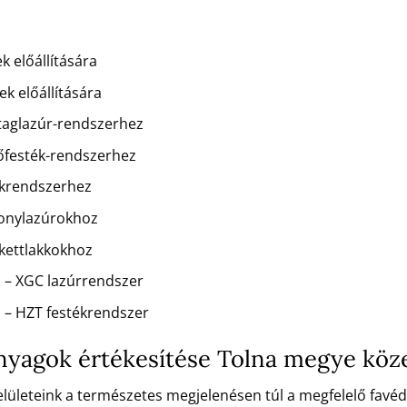
k előállítására
k előállítására
staglazúr-rendszerhez
dőfesték-rendszerhez
kkrendszerhez
konylazúrokhoz
rkettlakkokhoz
 – XGC lazúrrendszer
 – HZT festékrendszer
 anyagok értékesítése Tolna megye köz
 felületeink a természetes megjelenésen túl a megfelelő favé