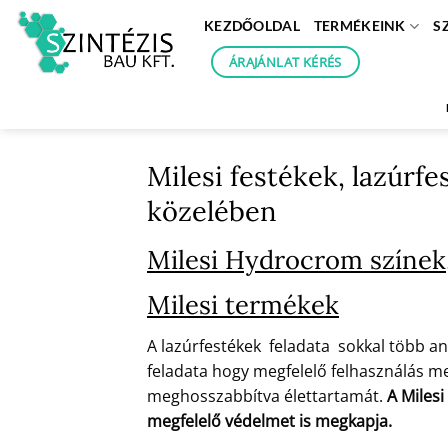
Skip
KEZDŐOLDAL
TERMÉKEINK
S
to
content
ÁRAJÁNLAT KÉRÉS
Milesi festékek, lazúrf
közelében
Milesi Hydrocrom színek,
Milesi termékek
A lazúrfestékek feladata sokkal több an
feladata hogy megfelelő felhasználás mel
meghosszabbítva élettartamát.
A Milesi
megfelelő védelmet is megkapja.