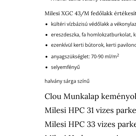
Milesi XGC 43/M fedőlakk értékesí
kültéri vízbázisú védőlakk a vékonyla
ereszdeszka, fa homlokzatburkolat, ke
ezenkívül kerti bútorok, kerti pavilono
2
anyagszükséglet: 70-90 ml/m
selyemfényű
halvány sárga színű
Clou Munkalap keményol
Milesi HPC 31 vizes parke
Milesi HPC 33 vizes park