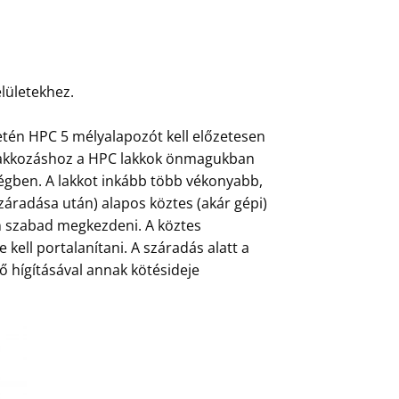
lületekhez.
etén HPC 5 mélyalapozót kell előzetesen
őlakkozáshoz a HPC lakkok önmagukban
ségben. A lakkot inkább több vékonyabb,
áradása után) alapos köztes (akár gépi)
án szabad megkezdeni. A köztes
e kell portalanítani. A száradás alatt a
nő hígításával annak kötésideje