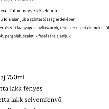
tése Tolna megye közelében
zú fölé ajánljuk a színtartósság érdekében
rtészeti faanyagok, nyílászárók, tetőszerkezeti elemek felü
k, pergolák, szaletlik festésére ajánljuk
aj 750ml
tta lakk fényes
etta lakk selyemfényű