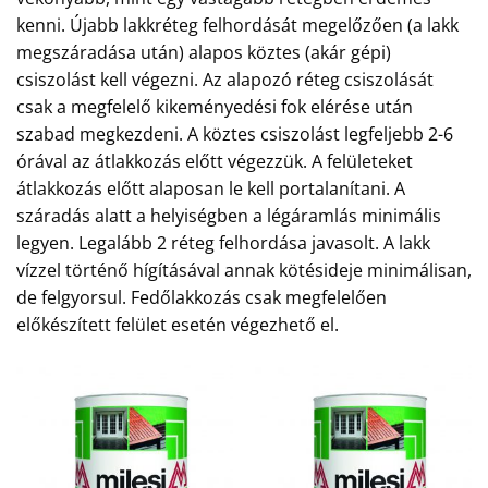
kenni. Újabb lakkréteg felhordását megelőzően (a lakk
megszáradása után) alapos köztes (akár gépi)
csiszolást kell végezni. Az alapozó réteg csiszolását
csak a megfelelő kikeményedési fok elérése után
szabad megkezdeni. A köztes csiszolást legfeljebb 2-6
órával az átlakkozás előtt végezzük. A felületeket
átlakkozás előtt alaposan le kell portalanítani. A
száradás alatt a helyiségben a légáramlás minimális
legyen. Legalább 2 réteg felhordása javasolt. A lakk
vízzel történő hígításával annak kötésideje minimálisan,
de felgyorsul. Fedőlakkozás csak megfelelően
előkészített felület esetén végezhető el.