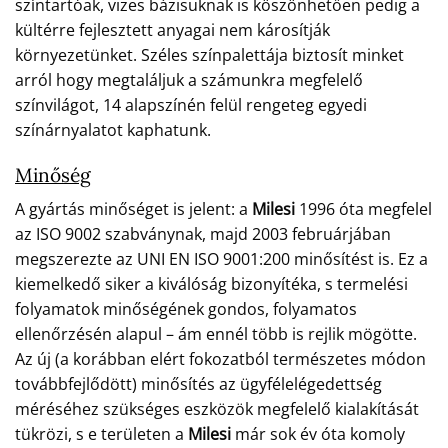
színtartóak, vizes bázisuknak is köszönhetően pedig a
kültérre fejlesztett anyagai nem károsítják
környezetünket. Széles színpalettája biztosít minket
arról hogy megtaláljuk a számunkra megfelelő
színvilágot, 14 alapszínén felül rengeteg egyedi
színárnyalatot kaphatunk.
Minőség
A gyártás minőséget is jelent: a
Milesi
1996 óta megfelel
az ISO 9002 szabványnak, majd 2003 februárjában
megszerezte az UNI EN ISO 9001:200 minősítést is. Ez a
kiemelkedő siker a kiválóság bizonyítéka, s termelési
folyamatok minőségének gondos, folyamatos
ellenőrzésén alapul – ám ennél több is rejlik mögötte.
Az új (a korábban elért fokozatból természetes módon
továbbfejlődött) minősítés az ügyfélelégedettség
méréséhez szükséges eszközök megfelelő kialakítását
tükrözi, s e területen a
Milesi
már sok év óta komoly