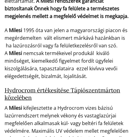
élettartamát.
A Milesi rendszerek garanciát
biztosítanak Önnek hogy fa felülete a természetes
megjelenés mellett a megfelelő védelmet is megkapja.
A
Milesi
1995 óta van jelen a magyarországi piacon és
megérdemelten vált elismert márkává hazánkban is
ha lazúrozásról vagy fa felületkezelésről van szó.
A
Milesi
nemcsak termékeivel produkál kiváló
minőséget, kiemelkedő figyelmet fordít ügyfelei
kiszolgálására, tapasztalataira ezzel kivívva vevői
elégedettségét, bizalmát, lojalitását.
Hydrocrom értékesítése Tápiószentmárton
közelében
A
Milesi
kifejlesztette a Hydrocrom vizes bázisú
lazúrrendszert melynek vékony és vastaglazúrjai
megfelelően alkalmasak kül- vagy beltéri fa felületek
védelmére. Maximális UV védelem mellet megfelelően