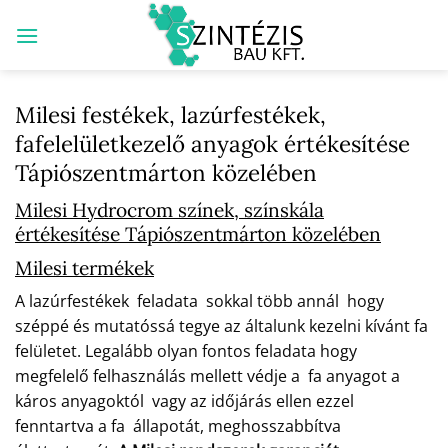
Skip
to
content
Milesi festékek, lazúrfestékek,
fafelelületkezelő anyagok értékesítése
Tápiószentmárton közelében
Milesi Hydrocrom színek, színskála
értékesítése Tápiószentmárton közelében
Milesi termékek
A lazúrfestékek feladata sokkal több annál hogy
széppé és mutatóssá tegye az általunk kezelni kívánt fa
felületet. Legalább olyan fontos feladata hogy
megfelelő felhasználás mellett védje a fa anyagot a
káros anyagoktól vagy az időjárás ellen ezzel
fenntartva a fa állapotát, meghosszabbítva