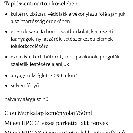
Tápiószentmárton közelében
kültéri vízbázisú védőlakk a vékonylazú fölé ajánljuk
a színtartósság érdekében
ereszdeszka, fa homlokzatburkolat, kertészeti
faanyagok, nyílászárók, tetőszerkezeti elemek
felületkezelésére
ezenkívül kerti bútorok, kerti pavilonok, pergolák,
szaletlik festésére ajánljuk
2
anyagszükséglet: 70-90 ml/m
selyemfényű
halvány sárga színű
Clou Munkalap keményolaj 750ml
Milesi HPC 31 vizes parketta lakk fényes
Milesi HPC 33 vizes parketta lakk selyemfényű