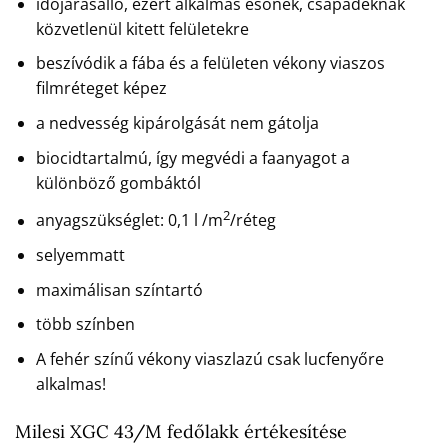
időjárásálló, ezért alkalmas esőnek, csapadéknak
közvetlenül kitett felületekre
beszívódik a fába és a felületen vékony viaszos
filmréteget képez
a nedvesség kipárolgását nem gátolja
biocidtartalmú, így megvédi a faanyagot a
különböző gombáktól
2
anyagszükséglet: 0,1 l /m
/réteg
selyemmatt
maximálisan színtartó
több színben
A fehér színű vékony viaszlazú csak lucfenyőre
alkalmas!
Milesi XGC 43/M fedőlakk értékesítése