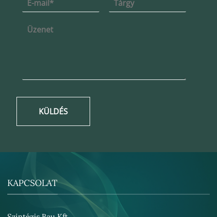
KÜLDÉS
KAPCSOLAT
Szintézis Bau Kft.