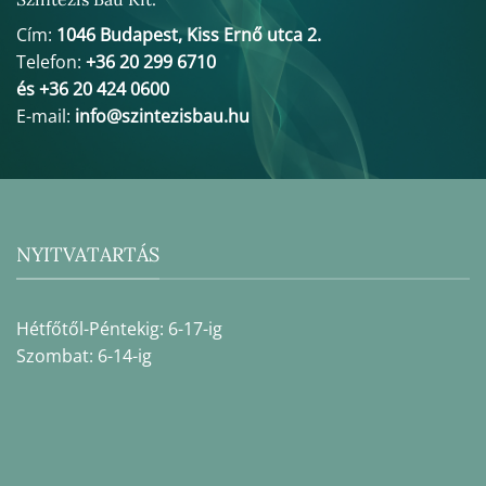
Cím:
1046 Budapest, Kiss Ernő utca 2.
Telefon:
+36 20 299 6710
és +36 20 424 0600
E-mail:
info@szintezisbau.hu
NYITVATARTÁS
Hétfőtől-Péntekig: 6-17-ig
Szombat: 6-14-ig