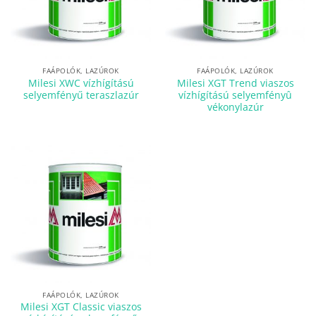
FAÁPOLÓK, LAZÚROK
FAÁPOLÓK, LAZÚROK
Milesi XWC vízhígítású
Milesi XGT Trend viaszos
selyemfényű teraszlazúr
vízhígítású selyemfényû
vékonylazúr
FAÁPOLÓK, LAZÚROK
Milesi XGT Classic viaszos