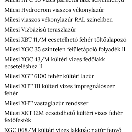
Milesi Hydrocrom viaszos vékonylazúr
Milesi viaszos vékonylazúr RAL színekben
Milesi Vízbázisú teraszlazúr
Milesi XBT 11/M ecsetelhető fehér töltőalapozó
Milesi XGC 35 színtelen felületápoló folyadék 1l
Milesi XGC 43/M kültéri vizes fedőlakk
ecseteléshez 1l
Milesi XGT 6100 fehér kültéri lazúr
Milesi XHT 111 kültéri vizes impregnálószer
fehér
Milesi XHT vastaglazúr rendszer
Milesi XKT 12M ecsetelhető kültéri vizes fehér
fedőfesték
XGC 068/M kültéri vizes lakkpác natúr fenyő