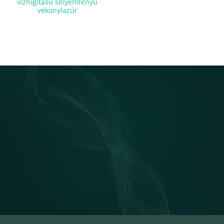
vízhígítású selyemfényű
vékonylazúr