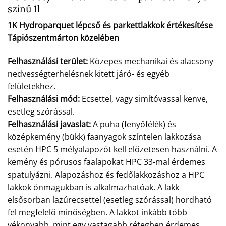
színű 1l
1K Hydroparquet lépcső és parkettlakkok értékesítése
Tápiószentmárton közelében
Felhasználási terület:
Közepes mechanikai és alacsony
nedvességterhelésnek kitett járó- és egyéb
felületekhez.
Felhasználási mód:
Ecsettel, vagy simítóvassal kenve,
esetleg szórással.
Felhasználási javaslat:
A puha (fenyőfélék) és
középkemény (bükk) faanyagok színtelen lakkozása
esetén HPC 5 mélyalapozót kell előzetesen használni. A
kemény és pórusos faalapokat HPC 33-mal érdemes
spatulyázni. Alapozáshoz és fedőlakkozáshoz a HPC
lakkok önmagukban is alkalmazhatóak. A lakk
elsősorban lazúrecsettel (esetleg szórással) hordható
fel megfelelő minőségben. A lakkot inkább több
vékonyabb, mint egy vastagabb rétegben érdemes