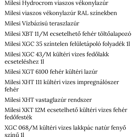
Milesi Hydrocrom viaszos vékonylazúr
Milesi viaszos vékonylazúr RAL színekben
Milesi Vízbázisú teraszlazúr
Milesi XBT 11/M ecsetelhető fehér töltőalapozó
Milesi XGC 35 színtelen felületápoló folyadék 1l
Milesi XGC 43/M kültéri vizes fedőlakk
ecseteléshez 1l
Milesi XGT 6100 fehér kültéri lazúr
Milesi XHT 111 kültéri vizes impregnálószer
fehér
Milesi XHT vastaglazúr rendszer
Milesi XKT 12M ecsetelhető kültéri vizes fehér
fedőfesték
XGC 068/M kültéri vizes lakkpác natúr fenyő
színű 1l