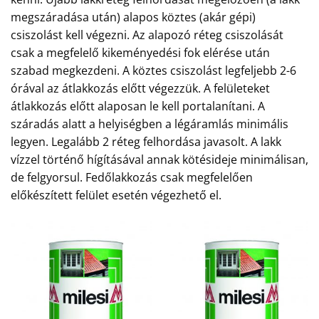
megszáradása után) alapos köztes (akár gépi)
csiszolást kell végezni. Az alapozó réteg csiszolását
csak a megfelelő kikeményedési fok elérése után
szabad megkezdeni. A köztes csiszolást legfeljebb 2-6
órával az átlakkozás előtt végezzük. A felületeket
átlakkozás előtt alaposan le kell portalanítani. A
száradás alatt a helyiségben a légáramlás minimális
legyen. Legalább 2 réteg felhordása javasolt. A lakk
vízzel történő hígításával annak kötésideje minimálisan,
de felgyorsul. Fedőlakkozás csak megfelelően
előkészített felület esetén végezhető el.