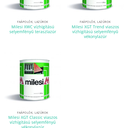
FAÁPOLÓK, LAZÚROK
FAÁPOLÓK, LAZÚROK
Milesi XWC vízhígítású
Milesi XGT Trend viaszos
selyemfényű teraszlazúr
vízhígítású selyemfényû
vékonylazúr
FAÁPOLÓK, LAZÚROK
Milesi XGT Classic viaszos
vízhígítású selyemfényű
vékonylazúr