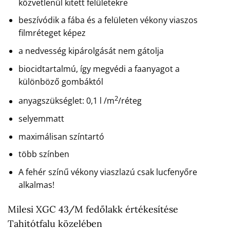
közvetlenül kitett felületekre
beszívódik a fába és a felületen vékony viaszos
filmréteget képez
a nedvesség kipárolgását nem gátolja
biocidtartalmú, így megvédi a faanyagot a
különböző gombáktól
2
anyagszükséglet: 0,1 l /m
/réteg
selyemmatt
maximálisan színtartó
több színben
A fehér színű vékony viaszlazú csak lucfenyőre
alkalmas!
Milesi XGC 43/M fedőlakk értékesítése
Tahitótfalu közelében