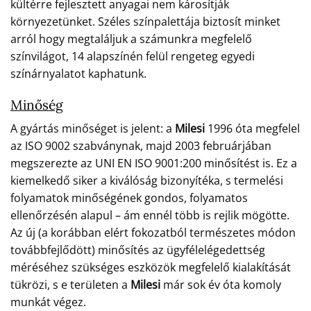
kültérre fejlesztett anyagai nem károsítják
környezetünket. Széles színpalettája biztosít minket
arról hogy megtaláljuk a számunkra megfelelő
színvilágot, 14 alapszínén felül rengeteg egyedi
színárnyalatot kaphatunk.
Minőség
A gyártás minőséget is jelent: a
Milesi
1996 óta megfelel
az ISO 9002 szabványnak, majd 2003 februárjában
megszerezte az UNI EN ISO 9001:200 minősítést is. Ez a
kiemelkedő siker a kiválóság bizonyítéka, s termelési
folyamatok minőségének gondos, folyamatos
ellenőrzésén alapul – ám ennél több is rejlik mögötte.
Az új (a korábban elért fokozatból természetes módon
továbbfejlődött) minősítés az ügyfélelégedettség
méréséhez szükséges eszközök megfelelő kialakítását
tükrözi, s e területen a
Milesi
már sok év óta komoly
munkát végez.