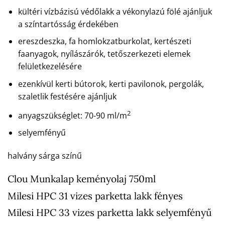
kültéri vízbázisú védőlakk a vékonylazú fölé ajánljuk
a színtartósság érdekében
ereszdeszka, fa homlokzatburkolat, kertészeti
faanyagok, nyílászárók, tetőszerkezeti elemek
felületkezelésére
ezenkívül kerti bútorok, kerti pavilonok, pergolák,
szaletlik festésére ajánljuk
2
anyagszükséglet: 70-90 ml/m
selyemfényű
halvány sárga színű
Clou Munkalap keményolaj 750ml
Milesi HPC 31 vizes parketta lakk fényes
Milesi HPC 33 vizes parketta lakk selyemfényű