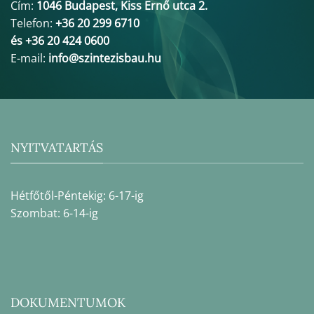
Cím:
1046 Budapest, Kiss Ernő utca 2.
Telefon:
+36 20 299 6710
és +36 20 424 0600
E-mail:
info@szintezisbau.hu
NYITVATARTÁS
Hétfőtől-Péntekig: 6-17-ig
Szombat: 6-14-ig
DOKUMENTUMOK