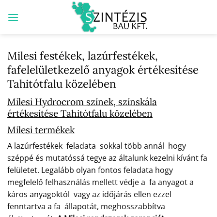
Skip
to
content
Milesi festékek, lazúrfestékek,
fafelelületkezelő anyagok értékesítése
Tahitótfalu közelében
Milesi Hydrocrom színek, színskála
értékesítése Tahitótfalu közelében
Milesi termékek
A lazúrfestékek feladata sokkal több annál hogy
széppé és mutatóssá tegye az általunk kezelni kívánt fa
felületet. Legalább olyan fontos feladata hogy
megfelelő felhasználás mellett védje a fa anyagot a
káros anyagoktól vagy az időjárás ellen ezzel
fenntartva a fa állapotát, meghosszabbítva