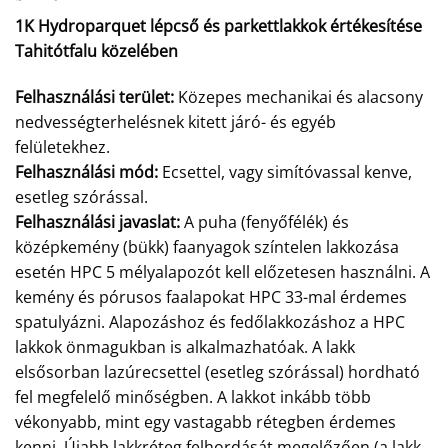
1K Hydroparquet lépcső és parkettlakkok értékesítése
Tahitótfalu közelében
Felhasználási terület:
Közepes mechanikai és alacsony
nedvességterhelésnek kitett járó- és egyéb
felületekhez.
Felhasználási mód:
Ecsettel, vagy simítóvassal kenve,
esetleg szórással.
Felhasználási javaslat:
A puha (fenyőfélék) és
középkemény (bükk) faanyagok színtelen lakkozása
esetén HPC 5 mélyalapozót kell előzetesen használni. A
kemény és pórusos faalapokat HPC 33-mal érdemes
spatulyázni. Alapozáshoz és fedőlakkozáshoz a HPC
lakkok önmagukban is alkalmazhatóak. A lakk
elsősorban lazúrecsettel (esetleg szórással) hordható
fel megfelelő minőségben. A lakkot inkább több
vékonyabb, mint egy vastagabb rétegben érdemes
kenni. Újabb lakkréteg felhordását megelőzően (a lakk