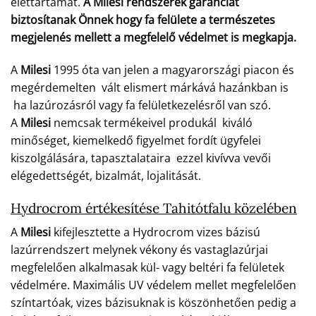
élettartamát.
A Milesi rendszerek garanciát
biztosítanak Önnek hogy fa felülete a természetes
megjelenés mellett a megfelelő védelmet is megkapja.
A
Milesi
1995 óta van jelen a magyarországi piacon és
megérdemelten vált elismert márkává hazánkban is
ha lazúrozásról vagy fa felületkezelésről van szó.
A
Milesi
nemcsak termékeivel produkál kiváló
minőséget, kiemelkedő figyelmet fordít ügyfelei
kiszolgálására, tapasztalataira ezzel kivívva vevői
elégedettségét, bizalmát, lojalitását.
Hydrocrom értékesítése Tahitótfalu közelében
A
Milesi
kifejlesztette a Hydrocrom vizes bázisú
lazúrrendszert melynek vékony és vastaglazúrjai
megfelelően alkalmasak kül- vagy beltéri fa felületek
védelmére. Maximális UV védelem mellet megfelelően
színtartóak, vizes bázisuknak is köszönhetően pedig a