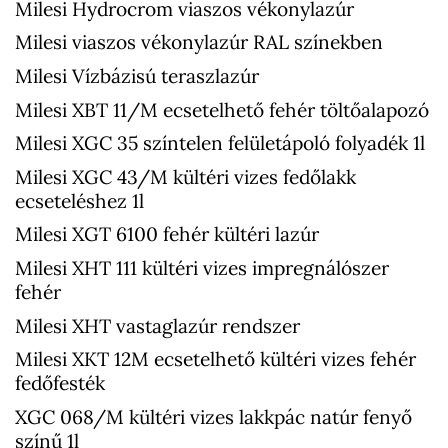
Milesi Hydrocrom viaszos vékonylazúr
Milesi viaszos vékonylazúr RAL színekben
Milesi Vízbázisú teraszlazúr
Milesi XBT 11/M ecsetelhető fehér töltőalapozó
Milesi XGC 35 színtelen felületápoló folyadék 1l
Milesi XGC 43/M kültéri vizes fedőlakk
ecseteléshez 1l
Milesi XGT 6100 fehér kültéri lazúr
Milesi XHT 111 kültéri vizes impregnálószer
fehér
Milesi XHT vastaglazúr rendszer
Milesi XKT 12M ecsetelhető kültéri vizes fehér
fedőfesték
XGC 068/M kültéri vizes lakkpác natúr fenyő
színű 1l