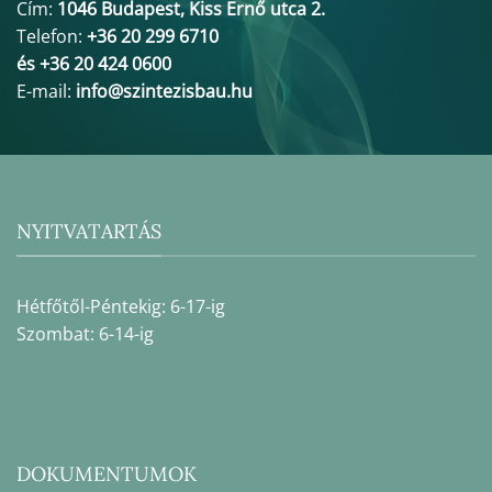
Cím:
1046 Budapest, Kiss Ernő utca 2.
Telefon:
+36 20 299 6710
és +36 20 424 0600
E-mail:
info@szintezisbau.hu
NYITVATARTÁS
Hétfőtől-Péntekig: 6-17-ig
Szombat: 6-14-ig
DOKUMENTUMOK