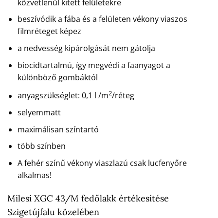
közvetlenül kitett felületekre
beszívódik a fába és a felületen vékony viaszos
filmréteget képez
a nedvesség kipárolgását nem gátolja
biocidtartalmú, így megvédi a faanyagot a
különböző gombáktól
2
anyagszükséglet: 0,1 l /m
/réteg
selyemmatt
maximálisan színtartó
több színben
A fehér színű vékony viaszlazú csak lucfenyőre
alkalmas!
Milesi XGC 43/M fedőlakk értékesítése
Szigetújfalu közelében