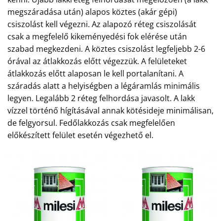
megszáradása után) alapos köztes (akár gépi)
csiszolást kell végezni. Az alapozó réteg csiszolását
csak a megfelelő kikeményedési fok elérése után
szabad megkezdeni. A köztes csiszolást legfeljebb 2-6
órával az átlakkozás előtt végezzük. A felületeket
átlakkozás előtt alaposan le kell portalanítani. A
száradás alatt a helyiségben a légáramlás minimális
legyen. Legalább 2 réteg felhordása javasolt. A lakk
vízzel történő hígításával annak kötésideje minimálisan,
de felgyorsul. Fedőlakkozás csak megfelelően
előkészített felület esetén végezhető el.