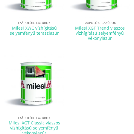
FAÁPOLÓK, LAZÚROK
FAÁPOLÓK, LAZÚROK
Milesi XWC vízhígítású
Milesi XGT Trend viaszos
selyemfényű teraszlazúr
vízhígítású selyemfényû
vékonylazúr
FAÁPOLÓK, LAZÚROK
Milesi XGT Classic viaszos
vízhígítású selyemfényű
vékonylazúr