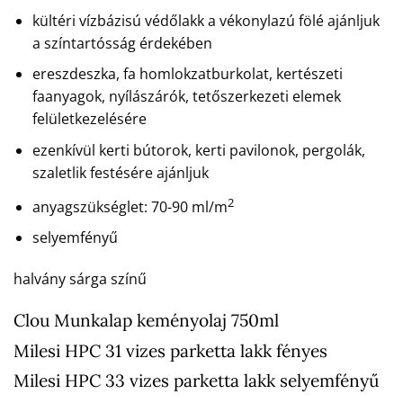
kültéri vízbázisú védőlakk a vékonylazú fölé ajánljuk
a színtartósság érdekében
ereszdeszka, fa homlokzatburkolat, kertészeti
faanyagok, nyílászárók, tetőszerkezeti elemek
felületkezelésére
ezenkívül kerti bútorok, kerti pavilonok, pergolák,
szaletlik festésére ajánljuk
2
anyagszükséglet: 70-90 ml/m
selyemfényű
halvány sárga színű
Clou Munkalap keményolaj 750ml
Milesi HPC 31 vizes parketta lakk fényes
Milesi HPC 33 vizes parketta lakk selyemfényű