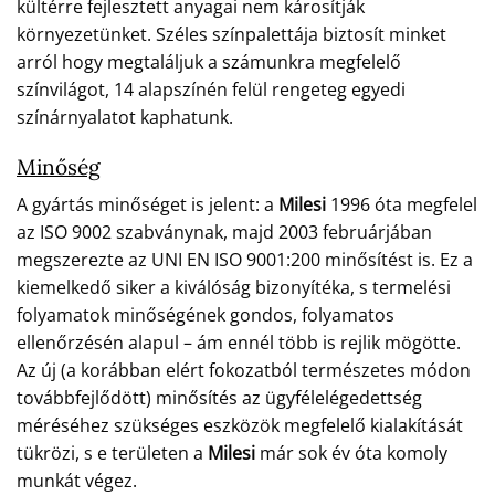
kültérre fejlesztett anyagai nem károsítják
környezetünket. Széles színpalettája biztosít minket
arról hogy megtaláljuk a számunkra megfelelő
színvilágot, 14 alapszínén felül rengeteg egyedi
színárnyalatot kaphatunk.
Minőség
A gyártás minőséget is jelent: a
Milesi
1996 óta megfelel
az ISO 9002 szabványnak, majd 2003 februárjában
megszerezte az UNI EN ISO 9001:200 minősítést is. Ez a
kiemelkedő siker a kiválóság bizonyítéka, s termelési
folyamatok minőségének gondos, folyamatos
ellenőrzésén alapul – ám ennél több is rejlik mögötte.
Az új (a korábban elért fokozatból természetes módon
továbbfejlődött) minősítés az ügyfélelégedettség
méréséhez szükséges eszközök megfelelő kialakítását
tükrözi, s e területen a
Milesi
már sok év óta komoly
munkát végez.