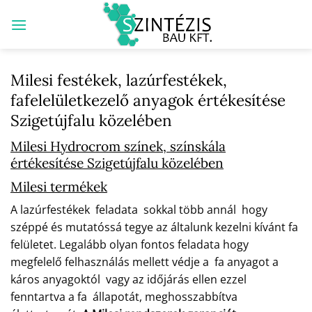
Skip
to
content
Milesi festékek, lazúrfestékek,
fafelelületkezelő anyagok értékesítése
Szigetújfalu közelében
Milesi Hydrocrom színek, színskála
értékesítése Szigetújfalu közelében
Milesi termékek
A lazúrfestékek feladata sokkal több annál hogy
széppé és mutatóssá tegye az általunk kezelni kívánt fa
felületet. Legalább olyan fontos feladata hogy
megfelelő felhasználás mellett védje a fa anyagot a
káros anyagoktól vagy az időjárás ellen ezzel
fenntartva a fa állapotát, meghosszabbítva