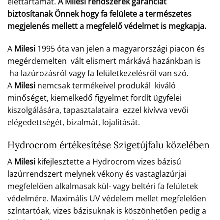
élettartamát.
A Milesi rendszerek garanciát
biztosítanak Önnek hogy fa felülete a természetes
megjelenés mellett a megfelelő védelmet is megkapja.
A
Milesi
1995 óta van jelen a magyarországi piacon és
megérdemelten vált elismert márkává hazánkban is
ha lazúrozásról vagy fa felületkezelésről van szó.
A
Milesi
nemcsak termékeivel produkál kiváló
minőséget, kiemelkedő figyelmet fordít ügyfelei
kiszolgálására, tapasztalataira ezzel kivívva vevői
elégedettségét, bizalmát, lojalitását.
Hydrocrom értékesítése Szigetújfalu közelében
A
Milesi
kifejlesztette a Hydrocrom vizes bázisú
lazúrrendszert melynek vékony és vastaglazúrjai
megfelelően alkalmasak kül- vagy beltéri fa felületek
védelmére. Maximális UV védelem mellet megfelelően
színtartóak, vizes bázisuknak is köszönhetően pedig a