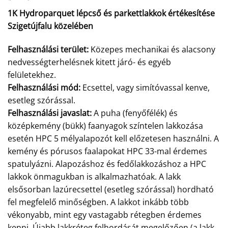
1K Hydroparquet lépcső és parkettlakkok értékesítése
Szigetújfalu közelében
Felhasználási terület:
Közepes mechanikai és alacsony
nedvességterhelésnek kitett járó- és egyéb
felületekhez.
Felhasználási mód:
Ecsettel, vagy simítóvassal kenve,
esetleg szórással.
Felhasználási javaslat:
A puha (fenyőfélék) és
középkemény (bükk) faanyagok színtelen lakkozása
esetén HPC 5 mélyalapozót kell előzetesen használni. A
kemény és pórusos faalapokat HPC 33-mal érdemes
spatulyázni. Alapozáshoz és fedőlakkozáshoz a HPC
lakkok önmagukban is alkalmazhatóak. A lakk
elsősorban lazúrecsettel (esetleg szórással) hordható
fel megfelelő minőségben. A lakkot inkább több
vékonyabb, mint egy vastagabb rétegben érdemes
kenni. Újabb lakkréteg felhordását megelőzően (a lakk